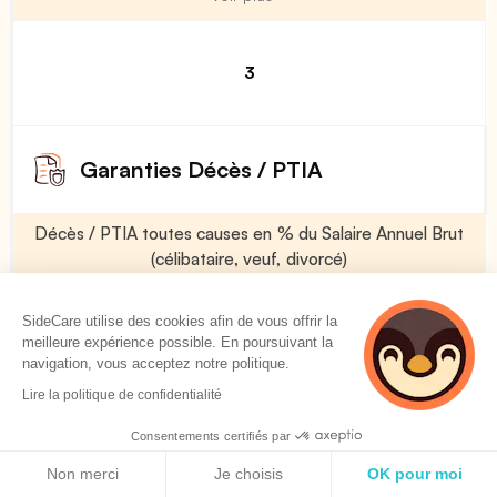
3
Garanties Décès / PTIA
Décès / PTIA toutes causes en % du Salaire Annuel Brut
(célibataire, veuf, divorcé)
Voir plus
SideCare utilise des cookies afin de vous offrir la
meilleure expérience possible. En poursuivant la
navigation, vous acceptez notre politique.
0 %
Lire la politique de confidentialité
Consentements certifiés par
Décès / PTIA toutes causes en % du Salaire Annuel Brut
Politique de cookies
(marié)
Non merci
Je choisis
OK pour moi