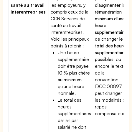
santé au travail
les employeurs, y
d'augmenter la
interentreprises
compris ceux de la
rémunération
CCN Services de
minimum d'une
santé au travail
heure
interentreprises.
supplémentaire
,
Voici les principaux
de changer
le
points à retenir :
total des heures
Une heure
supplémentaires
supplémentaire
possibles
, ou
doit être payée
encore le texte
10 % plus chère
de la
au minimum
convention
qu'une heure
IDCC 00897
normale.
peut changer
Le total des
les modalités du
heures
repos
supplémentaires
compensateur.
par an par
salarié ne doit