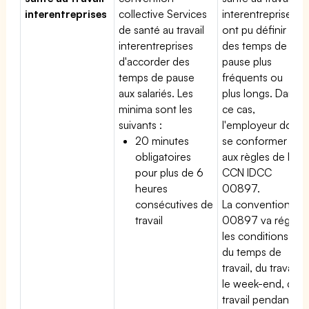
interentreprises
collective Services
interentreprises
de santé au travail
ont pu définir
interentreprises
des temps de
d'accorder des
pause plus
temps de pause
fréquents ou
aux salariés. Les
plus longs. Dans
minima sont les
ce cas,
suivants :
l'employeur doit
20 minutes
se conformer
obligatoires
aux règles de la
pour plus de 6
CCN IDCC
heures
00897.
consécutives de
La convention
travail
00897 va régir
les conditions
du temps de
travail, du travail
le week-end, du
travail pendant