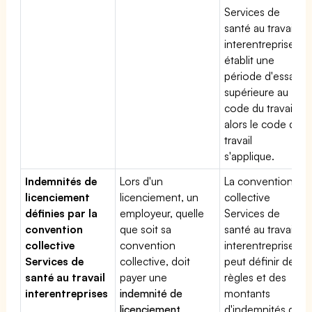
Services de
santé au travail
interentreprises
établit une
période d'essai
supérieure au
code du travail,
alors le code du
travail
s'applique.
Indemnités de
Lors d'un
La convention
licenciement
licenciement, un
collective
définies par la
employeur, quelle
Services de
convention
que soit sa
santé au travail
collective
convention
interentreprises
Services de
collective, doit
peut définir des
santé au travail
payer une
règles et des
interentreprises
indemnité de
montants
licenciement
.
d'indemnités de