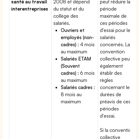
santé au travail
2008 et dépend
peut réduire la
interentreprises
du statut et du
période
collège des
maximale de
salariés.
ces périodes
Ouvriers et
d'essai pour les
employés (non-
salariés
cadres) :
4 mois
concernés. La
au maximum
convention
Salariés ETAM
collective peut
(Souvent
également
cadres) :
6 mois
établir des
au maximum
règles
Salariés cadres :
concernant les
8 mois au
durées de
maximum
préavis de ces
périodes
d'essai.
Si la convention
collective