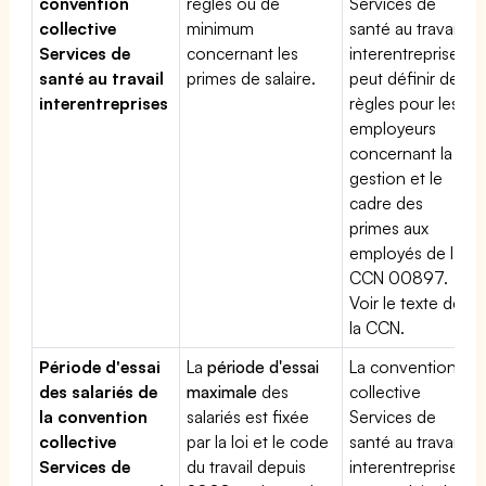
convention
règles ou de
Services de
collective
minimum
santé au travail
Services de
concernant les
interentreprises
santé au travail
primes de salaire.
peut définir des
interentreprises
règles pour les
employeurs
concernant la
gestion et le
cadre des
primes aux
employés de la
CCN 00897.
Voir le texte de
la CCN.
Période d'essai
La
période d'essai
La convention
des salariés de
maximale
des
collective
la convention
salariés est fixée
Services de
collective
par la loi et le code
santé au travail
Services de
du travail depuis
interentreprises