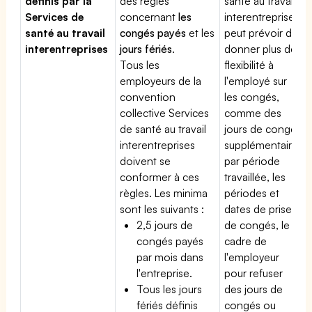
définis par la
des règles
santé au travail
Services de
concernant
les
interentreprises
santé au travail
congés payés
et les
peut prévoir de
interentreprises
jours fériés
.
donner plus de
Tous les
flexibilité à
employeurs de la
l'employé sur
convention
les congés,
collective Services
comme des
de santé au travail
jours de congé
interentreprises
supplémentaires
doivent se
par période
conformer à ces
travaillée, les
règles. Les minima
périodes et
sont les suivants :
dates de prise
2,5 jours de
de congés, le
congés payés
cadre de
par mois dans
l'employeur
l'entreprise.
pour refuser
Tous les jours
des jours de
fériés définis
congés ou