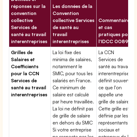
réponses sur la
Les données de la
convention
Convention
collective
collective Services
Commentaires
Services de
de santé au
et cas
santé au travail
travail
pratiques pour
interentreprises
interentreprises
l'IDCC 00897
Grilles de
La loi fixe des
La CCN
Salaires et
minima de salaires,
Services de
Coefficients
notamment le
santé au travail
pour la CCN
SMIC, pour tous les
interentreprises
Services de
salariés en France.
définit souvent
santé au travail
Ce minimum de
ce que l'on
interentreprises
salaire est calculé
appelle une
par heure travaillée.
grille de salaires.
La loi ne définit pas
Cette grille est
de grille de salaire
définie par les
en dehors du SMIC
représentants
Si votre entreprise
sociaux et
ne respecte pas les
patronaux de la