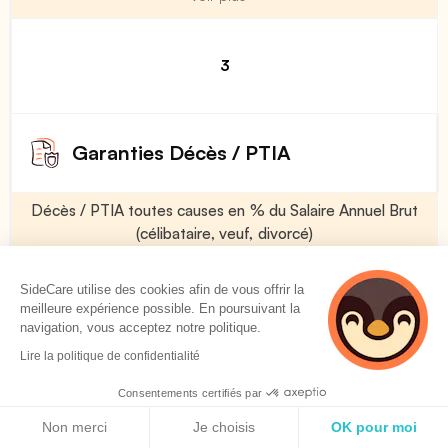
3
Garanties Décès / PTIA
Décès / PTIA toutes causes en % du Salaire Annuel Brut
(célibataire, veuf, divorcé)
Voir plus
SideCare utilise des cookies afin de vous offrir la
meilleure expérience possible. En poursuivant la
navigation, vous acceptez notre politique.
0 %
Lire la politique de confidentialité
Consentements certifiés par
Décès / PTIA toutes causes en % du Salaire Annuel Brut
Politique de cookies
(marié)
Non merci
Je choisis
OK pour moi