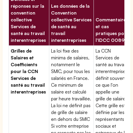
réponses sur la
Les données de la
convention
Convention
collective
collective Services
Commentaires
Services de
de santé au
et cas
santé au travail
travail
pratiques pour
interentreprises
interentreprises
l'IDCC 00897
Grilles de
La loi fixe des
La CCN
Salaires et
minima de salaires,
Services de
Coefficients
notamment le
santé au travail
pour la CCN
SMIC, pour tous les
interentreprises
Services de
salariés en France.
définit souvent
santé au travail
Ce minimum de
ce que l'on
interentreprises
salaire est calculé
appelle une
par heure travaillée.
grille de salaires.
La loi ne définit pas
Cette grille est
de grille de salaire
définie par les
en dehors du SMIC
représentants
Si votre entreprise
sociaux et
ne respecte pas les
patronaux de la