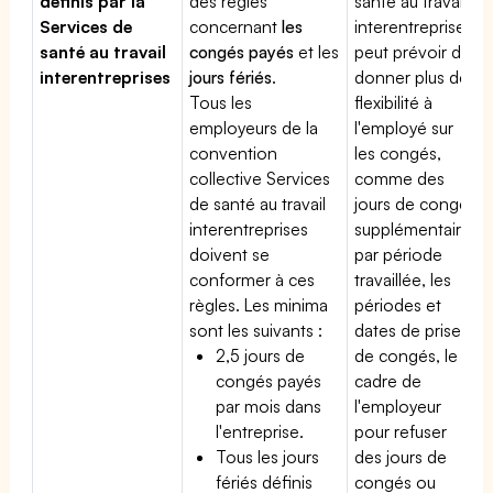
définis par la
des règles
santé au travail
Services de
concernant
les
interentreprises
santé au travail
congés payés
et les
peut prévoir de
interentreprises
jours fériés
.
donner plus de
Tous les
flexibilité à
employeurs de la
l'employé sur
convention
les congés,
collective Services
comme des
de santé au travail
jours de congé
interentreprises
supplémentaires
doivent se
par période
conformer à ces
travaillée, les
règles. Les minima
périodes et
sont les suivants :
dates de prise
2,5 jours de
de congés, le
congés payés
cadre de
par mois dans
l'employeur
l'entreprise.
pour refuser
Tous les jours
des jours de
fériés définis
congés ou