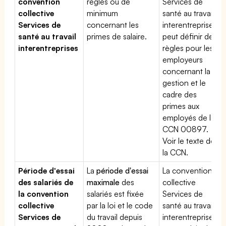
convention
règles ou de
Services de
collective
minimum
santé au travail
Services de
concernant les
interentreprises
santé au travail
primes de salaire.
peut définir des
interentreprises
règles pour les
employeurs
concernant la
gestion et le
cadre des
primes aux
employés de la
CCN 00897.
Voir le texte de
la CCN.
Période d'essai
La
période d'essai
La convention
des salariés de
maximale
des
collective
la convention
salariés est fixée
Services de
collective
par la loi et le code
santé au travail
Services de
du travail depuis
interentreprises