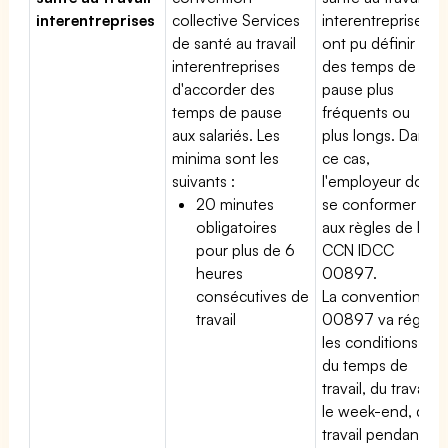
interentreprises
collective Services
interentreprises
de santé au travail
ont pu définir
interentreprises
des temps de
d'accorder des
pause plus
temps de pause
fréquents ou
aux salariés. Les
plus longs. Dans
minima sont les
ce cas,
suivants :
l'employeur doit
20 minutes
se conformer
obligatoires
aux règles de la
pour plus de 6
CCN IDCC
heures
00897.
consécutives de
La convention
travail
00897 va régir
les conditions
du temps de
travail, du travail
le week-end, du
travail pendant