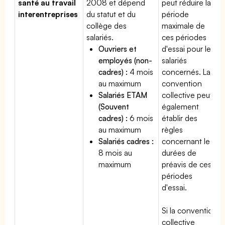
santé au travail
2008 et dépend
peut réduire la
interentreprises
du statut et du
période
collège des
maximale de
salariés.
ces périodes
Ouvriers et
d'essai pour les
employés (non-
salariés
cadres) :
4 mois
concernés. La
au maximum
convention
Salariés ETAM
collective peut
(Souvent
également
cadres) :
6 mois
établir des
au maximum
règles
Salariés cadres :
concernant les
8 mois au
durées de
maximum
préavis de ces
périodes
d'essai.
Si la convention
collective