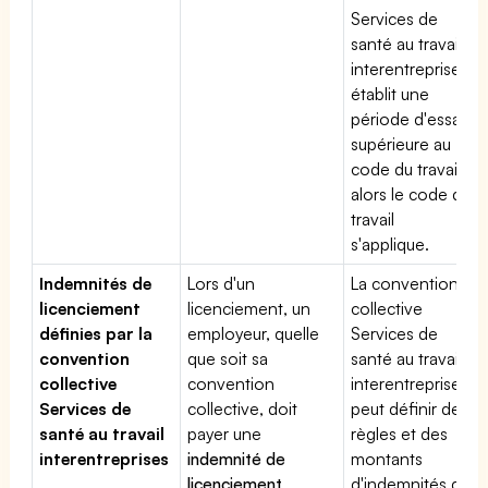
Services de
santé au travail
interentreprises
établit une
période d'essai
supérieure au
code du travail,
alors le code du
travail
s'applique.
Indemnités de
Lors d'un
La convention
licenciement
licenciement, un
collective
définies par la
employeur, quelle
Services de
convention
que soit sa
santé au travail
collective
convention
interentreprises
Services de
collective, doit
peut définir des
santé au travail
payer une
règles et des
interentreprises
indemnité de
montants
licenciement
.
d'indemnités de