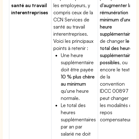
santé au travail
les employeurs, y
d'augmenter la
interentreprises
compris ceux de la
rémunération
CCN Services de
minimum d'une
santé au travail
heure
interentreprises.
supplémentaire
,
Voici les principaux
de changer
le
points à retenir :
total des heures
Une heure
supplémentaires
supplémentaire
possibles
, ou
doit être payée
encore le texte
10 % plus chère
de la
au minimum
convention
qu'une heure
IDCC 00897
normale.
peut changer
Le total des
les modalités du
heures
repos
supplémentaires
compensateur.
par an par
salarié ne doit