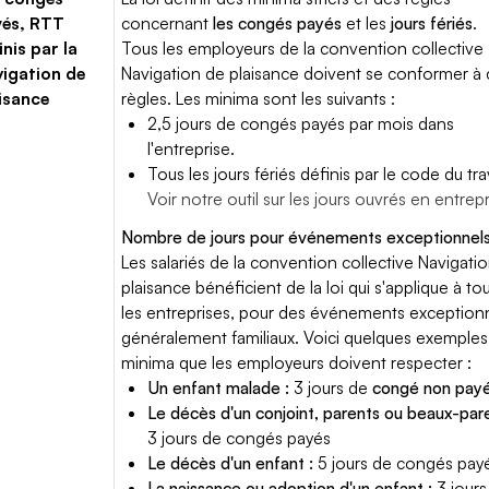
yés, RTT
concernant
les congés payés
et les
jours fériés
.
inis par la
Tous les employeurs de la convention collective
igation de
Navigation de plaisance doivent se conformer à 
isance
règles. Les minima sont les suivants :
2,5 jours de congés payés par mois dans
l'entreprise.
Tous les jours fériés définis par le code du trav
Voir notre outil sur les jours ouvrés en entrep
Nombre de jours pour événements exceptionnels
Les salariés de la convention collective Navigati
plaisance bénéficient de la loi qui s'applique à to
les entreprises, pour des événements exceptionn
généralement familiaux. Voici quelques exemples
minima que les employeurs doivent respecter :
Un enfant malade :
3 jours de
congé non pay
Le décès d'un conjoint, parents ou beaux-pare
3 jours de congés payés
Le décès d'un enfant :
5 jours de congés pay
La naissance ou adoption d'un enfant :
3 jours