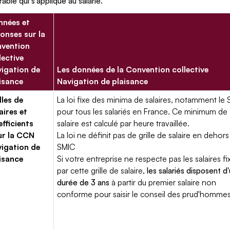
rable qui s'applique au salarié.
nées et
onses sur la
vention
lective
igation de
Les données de la Convention collective
isance
Navigation de plaisance
lles de
La loi fixe des minima de salaires, notamment le 
aires et
pour tous les salariés en France. Ce minimum de
fficients
salaire est calculé par heure travaillée.
ur la CCN
La loi ne définit pas de grille de salaire en dehors
igation de
SMIC
isance
Si votre entreprise ne respecte pas les salaires fi
par cette grille de salaire,
les salariés disposent d
durée de 3 ans
à partir du premier salaire non
conforme pour saisir le conseil des prud'hommes