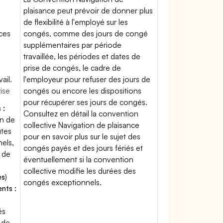
plaisance peut prévoir de donner plus
de flexibilité à l'employé sur les
ces
congés, comme des jours de congé
supplémentaires par période
travaillée, les périodes et dates de
prise de congés, le cadre de
ail.
l'employeur pour refuser des jours de
rise
congés ou encore les dispositions
pour récupérer ses jours de congés.
 :
Consultez en détail la convention
on de
collective Navigation de plaisance
utes
pour en savoir plus sur le sujet des
els,
congés payés et des jours fériés et
 de
éventuellement si la convention
collective modifie les durées des
és
)
congés exceptionnels.
nts :
és
 de