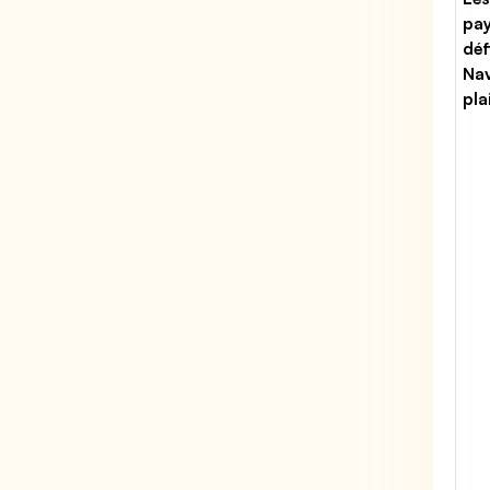
pa
déf
Nav
pla