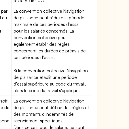
texte de la CCN.
 par
La convention collective Navigation
d du
de plaisance peut réduire la période
maximale de ces périodes d'essai
u
pour les salariés concernés. La
convention collective peut
également établir des règles
concernant les durées de préavis de
ces périodes d'essai.
Si la convention collective Navigation
de plaisance établit une période
d'essai supérieure au code du travail,
alors le code du travail s'applique.
soit
La convention collective Navigation
té de
de plaisance peut définir des règles et
des montants d'indemnités de
épend
licenciement spécifiques.
Dans ce cas, pour le salarié, ce sont