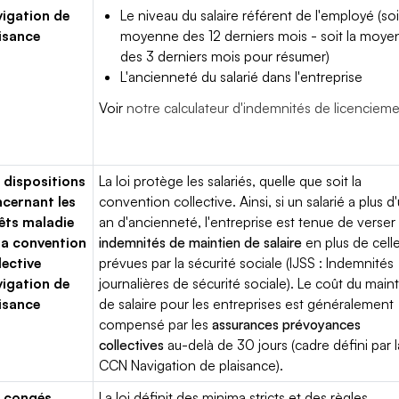
igation de
Le niveau du salaire référent de l'employé (soi
isance
moyenne des 12 derniers mois - soit la moy
des 3 derniers mois pour résumer)
L'ancienneté du salarié dans l'entreprise
Voir
notre calculateur d'indemnités de licenciem
 dispositions
La loi protège les salariés, quelle que soit la
cernant les
convention collective. Ainsi, si un salarié a plus d
êts maladie
an d'ancienneté, l'entreprise est tenue de verser
la convention
indemnités de maintien de salaire
en plus de cell
lective
prévues par la sécurité sociale (IJSS : Indemnités
igation de
journalières de sécurité sociale). Le coût du main
isance
de salaire pour les entreprises est généralement
compensé par les
assurances prévoyances
collectives
au-delà de 30 jours (cadre défini par l
CCN Navigation de plaisance).
 congés
La loi définit des minima stricts et des règles