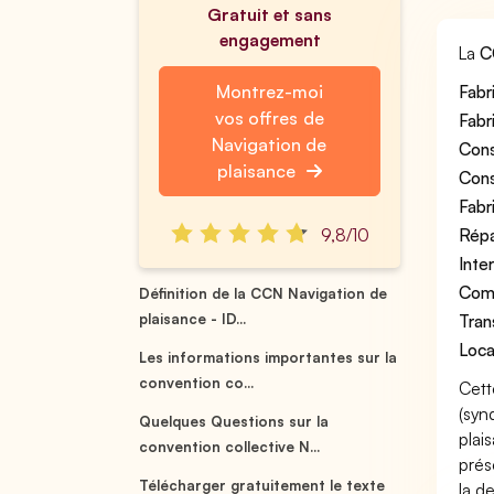
Gratuit et sans
engagement
La
C
Montrez-moi
Fabr
vos offres de
Fabr
Navigation de
Cons
plaisance
Cons
Fabr
9,8/10
Répa
Inte
Comm
Définition de la CCN Navigation de
plaisance - ID...
Tran
Locat
Les informations importantes sur la
convention co...
Cett
(syn
Quelques Questions sur la
plai
convention collective N...
prés
Télécharger gratuitement le texte
la d