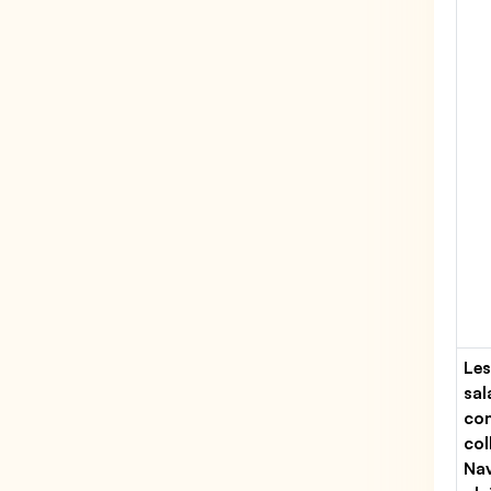
Les
sal
con
col
Nav