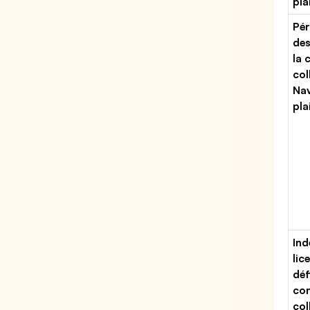
pla
Pér
des
la 
col
Nav
pla
Ind
lic
déf
con
col