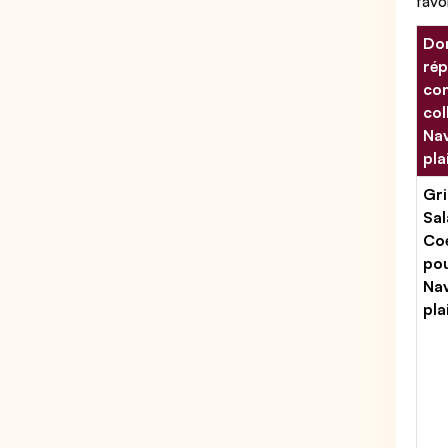
favo
Don
rép
con
col
Nav
pla
Gri
Sal
Coe
po
Nav
pla