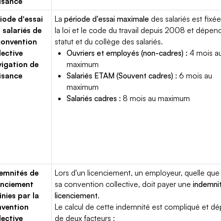
isance
iode d'essai
La
période d'essai maximale
des salariés est fixée
 salariés de
la loi et le code du travail depuis 2008 et dépen
convention
statut et du collège des salariés.
lective
Ouvriers et employés (non-cadres) :
4 mois a
igation de
maximum
isance
Salariés ETAM (Souvent cadres) :
6 mois au
maximum
Salariés cadres :
8 mois au maximum
emnités de
Lors d'un licenciement, un employeur, quelle que 
enciement
sa convention collective, doit payer une
indemni
inies par la
licenciement
.
vention
Le calcul de cette indemnité est compliqué et d
lective
de deux facteurs :