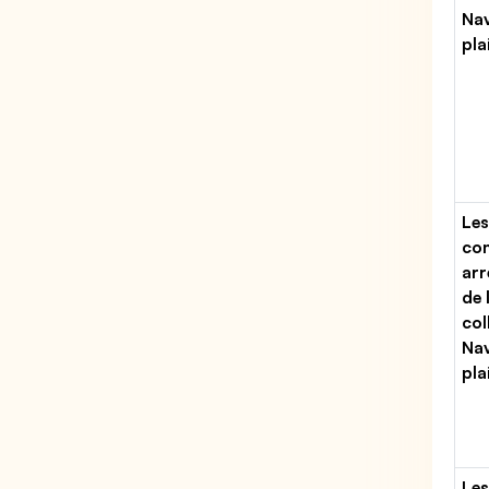
Nav
pla
Les
con
arr
de 
col
Nav
pla
Les