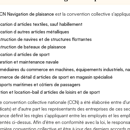
CN Navigation de plaisance
est la convention collective s'appliqu
ication d articles textiles, sauf habillement
ication d autres articles métalliques
truction de navires et de structures flottantes
truction de bateaux de plaisance
ication d articles de sport
ration et maintenance navale
rmédiaires du commerce en machines, équipements industriels, nav
erce de détail d articles de sport en magasin spécialisé
sports maritimes et côtiers de passagers
ion et location-bail d articles de loisirs et de sport
e convention collective nationale (CCN) a été élaborée entre d'u
dicats) et d'autre part les représentants des entreprises de ces s
sance définit les règles s'appliquant entre les employés et les em
entés ci-dessus. Afin d'être en conformité avec la loi, le respon
ernière convention collective et être à jour des derniers accords