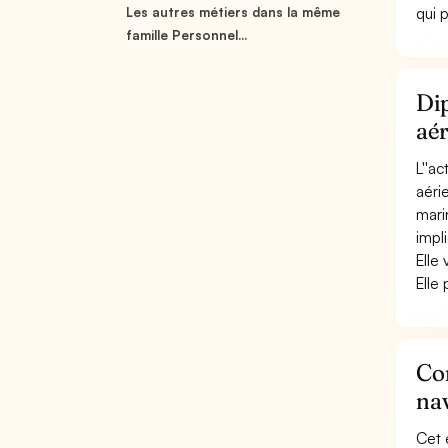
qui 
Les autres métiers dans la même
famille Personnel...
Dip
aér
L''a
aéri
mari
impl
Elle
Elle
Con
nav
Cet 