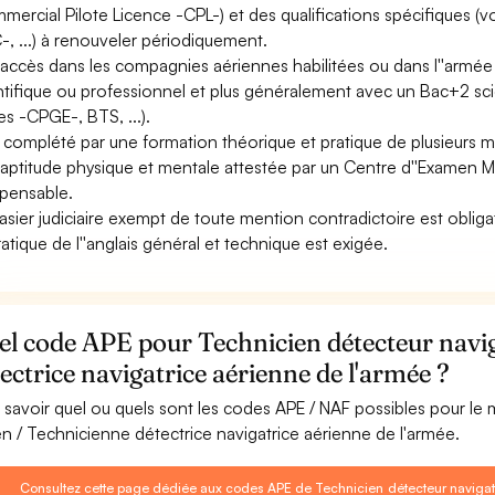
mercial Pilote Licence -CPL-) et des qualifications spécifiques (vo
, ...) à renouveler périodiquement.
accès dans les compagnies aériennes habilitées ou dans l''armée
ntifique ou professionnel et plus généralement avec un Bac+2 sci
es -CPGE-, BTS, ...).
st complété par une formation théorique et pratique de plusieurs m
aptitude physique et mentale attestée par un Centre d''Examen 
spensable.
asier judiciaire exempt de toute mention contradictoire est obliga
ratique de l''anglais général et technique est exigée.
l code APE pour Technicien détecteur navig
ectrice navigatrice aérienne de l'armée ?
 savoir quel ou quels sont les codes APE / NAF possibles pour le
en / Technicienne détectrice navigatrice aérienne de l'armée.
Consultez cette page dédiée aux codes APE de Technicien détecteur navigate