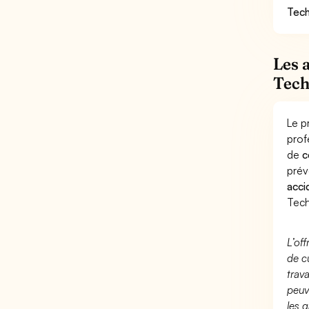
Tech
Les 
Tech
Le p
prof
de
c
prév
acci
Tech
L’of
de c
trav
peuv
les g