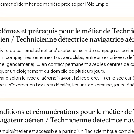
permet d'identifier de manière précise par Pôle Emploi
lômes et prérequis pour le métier de Techni
ien / Technicienne détectrice navigatrice aé
ctivité de cet emploi/métier s''exerce au sein de compagnies aérien
en, compagnies aériennes taxi, aéroclubs, entreprises privées, défe
ne, gendarmerie), ... en contact permanent avec les centres de con
iquer un éloignement du domicile de plusieurs jours.
 varie selon le type d''aéronef (avion, hélicoptère, ...) et le secteu
 peut s''exercer en horaires décalés, les fins de semaine, jours féri
ditions et rémunérations pour le métier de
igateur aérien / Technicienne détectrice nav
emploi/métier est accessible à partir d''un Bac scientifique complé