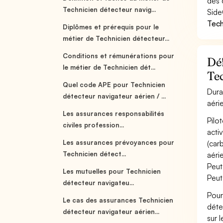
des 
Technicien détecteur navig...
Side
Tech
Diplômes et prérequis pour le
métier de Technicien détecteur...
Conditions et rémunérations pour
Déf
le métier de Technicien dét...
Tec
Quel code APE pour Technicien
Dura
détecteur navigateur aérien / ...
aéri
Les assurances responsabilités
Pilo
civiles profession...
acti
Les assurances prévoyances pour
(carb
Technicien détect...
aéri
Peut
Les mutuelles pour Technicien
Peut
détecteur navigateu...
Pour
Le cas des assurances Technicien
déte
détecteur navigateur aérien...
sur 