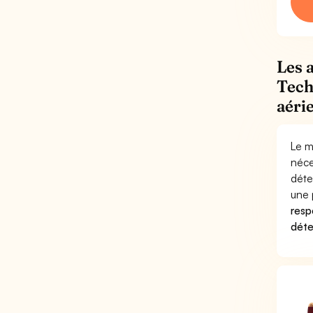
Les 
Tech
aéri
Le m
néce
déte
une 
respo
déte