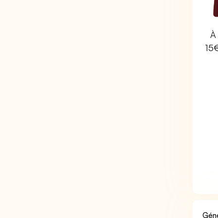
À 
15
Géné