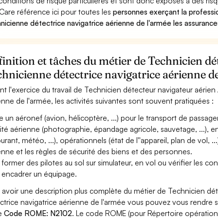
conditions de risque particulières et sont donc exposés à des risq
Care référence ici pour toutes les
personnes exerçant la professi
nicienne détectrice navigatrice aérienne de l'armée les assurances
inition et tâches du métier de Technicien dé
hnicienne détectrice navigatrice aérienne d
nt l'exercice du travail de Technicien détecteur navigateur aérien
enne de l'armée, les activités suivantes sont souvent pratiquées :
te un aéronef (avion, hélicoptère, ...) pour le transport de passagers
vité aérienne (photographie, épandage agricole, sauvetage, ...), 
urant, météo, ...), opérationnels (état de l''appareil, plan de vol, .
enne et les règles de sécurité des biens et des personnes.
 former des pilotes au sol sur simulateur, en vol ou vérifier les c
 encadrer un équipage.
 avoir une description plus complète du métier de Technicien dét
ctrice navigatrice aérienne de l'armée vous pouvez vous rendre sur
le
Code ROME: N2102
. Le code ROME (pour Répertoire opération