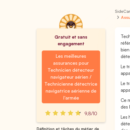
SideCa
Assu
Tech
Gratuit et sans
réfé
engagement
bien
Les meilleures
déte
assurances pour
Le t
Technicien détecteur
appa
navigateur aérien /
Le t
Technicienne détectrice
appa
navigatrice aérienne de
l'armée
Ce m
des
9,8/10
Les 
déte
Définition et tâches du métier de