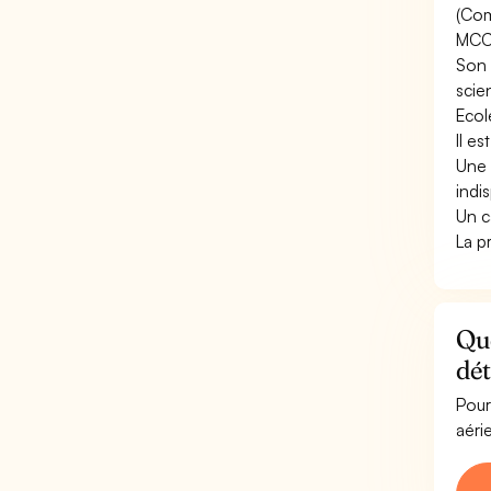
(Com
MCC-
Son 
scie
Ecol
Il e
Une 
indi
Un c
La p
Que
dét
Pour
aéri