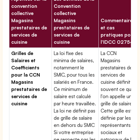
convention
Convention
collective
collective
Magasins
Magasins
Commentaires
prestataires de
prestataires de
et cas
services de
services de
pratiques pour
cuisine
cuisine
l'IDCC 02754
Grilles de
La loi fixe des
La CCN
Salaires et
minima de salaires,
Magasins
Coefficients
notamment le
prestataires de
pour la CCN
SMIC, pour tous les
services de
Magasins
salariés en France.
cuisine définit
prestataires de
Ce minimum de
souvent ce que
services de
salaire est calculé
l'on appelle une
cuisine
par heure travaillée.
grille de salaires.
La loi ne définit pas
Cette grille est
de grille de salaire
définie par les
en dehors du SMIC
représentants
Si votre entreprise
sociaux et
ne respecte pas les
patronaux de la