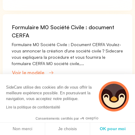
Formulaire M0 Société Civile : document
CERFA
Formulaire M0 Société Civile : Document CERFA Voulez-
vous annoncer la création d'une société civile ? Sidecare
vous expliquera la procédure et vous fournira le
formulaire CERFA M0 société civile,...
Voir le modèle
SideCare utilise des cookies afin de vous offrir la
meilleure expérience possible. En poursuivant la
navigation, vous acceptez notre politique.
Formulaire P4 radiation : déclaration CERFA
Lire la politique de confidentialité
Formulaire d'annulation P4&nbsp;: Déclaration CERFA
Voulez-vous radier votre entreprise en tant que
Consentements certifiés par
personne physique&nbsp;? Sidecare vous expliquera le
Politique de cookies
Non merci
Je choisis
OK pour moi
programme et vous fournira un formulaire o...