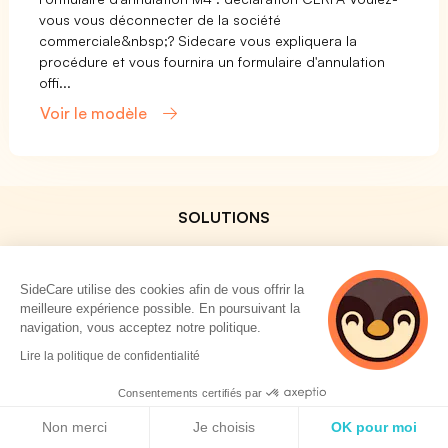
vous vous déconnecter de la société
commerciale&nbsp;? Sidecare vous expliquera la
procédure et vous fournira un formulaire d'annulation
offi...
Voir le modèle
SOLUTIONS
Mutuelle Collective
Prévoyance Collective
SideCare utilise des cookies afin de vous offrir la
meilleure expérience possible. En poursuivant la
Mutuelle TNS
navigation, vous acceptez notre politique.
Prévoyance TNS
Lire la politique de confidentialité
Assurances Professionnelles
Consentements certifiés par
SideCard
Politique de cookies
Non merci
Je choisis
OK pour moi
SideStore