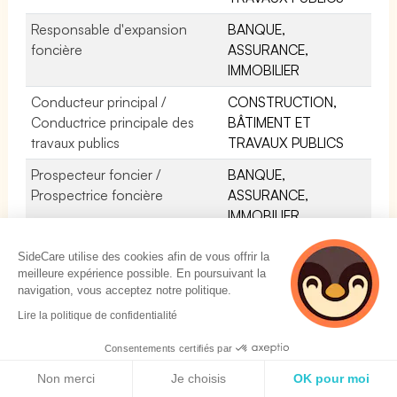
Responsable d'expansion
BANQUE,
foncière
ASSURANCE,
IMMOBILIER
Conducteur principal /
CONSTRUCTION,
Conductrice principale des
BÂTIMENT ET
travaux publics
TRAVAUX PUBLICS
Prospecteur foncier /
BANQUE,
Prospectrice foncière
ASSURANCE,
IMMOBILIER
Ingénieur commercial /
CONSTRUCTION,
SideCare utilise des cookies afin de vous offrir la
Ingénieure commerciale BTP
BÂTIMENT ET
meilleure expérience possible. En poursuivant la
TRAVAUX PUBLICS
navigation, vous acceptez notre politique.
Lire la politique de confidentialité
Négociateur foncier /
BANQUE,
Négociatrice foncière
ASSURANCE,
Consentements certifiés par
IMMOBILIER
Politique de cookies
Non merci
Je choisis
OK pour moi
Chef de projet BTP
CONSTRUCTION,