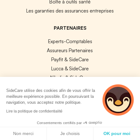
Boîte à outils santé
Les garanties des assurances entreprises
PARTENAIRES
Experts-Comptables
Assureurs Partenaires
Payfit & SideCare
Lucca & SideCare
Nibelis & SideCare
Livi & SideCare
SideCare utilise des cookies afin de vous offrir la
Lianeli & SideCare
meilleure expérience possible. En poursuivant la
navigation, vous acceptez notre politique.
API & INTEGRATIONS
2 personnes
Lire la politique de confidentialité
consultent
API SideCare
actuellement cette
Consentements certifiés par
page
Les SIRH / Systèmes de paie connectés
Politique de cookies
Non merci
Je choisis
OK pour moi