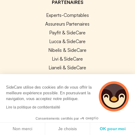
PARTENAIRES
Experts-Comptables
Assureurs Partenaires
Payfit & SideCare
Lucca & SideCare
Nibelis & SideCare
Livi & SideCare
Lianeli & SideCare
API & INTEGRATIONS
SideCare utilise des cookies afin de vous offrir la
API SideCare
meilleure expérience possible. En poursuivant la
navigation, vous acceptez notre politique.
Les SIRH / Systèmes de paie connectés
2 personnes
Lire la politique de confidentialité
consultent
A PROPOS
actuellement cette
Consentements certifiés par
page
Politique de cookies
Se connecter
Non merci
Je choisis
OK pour moi