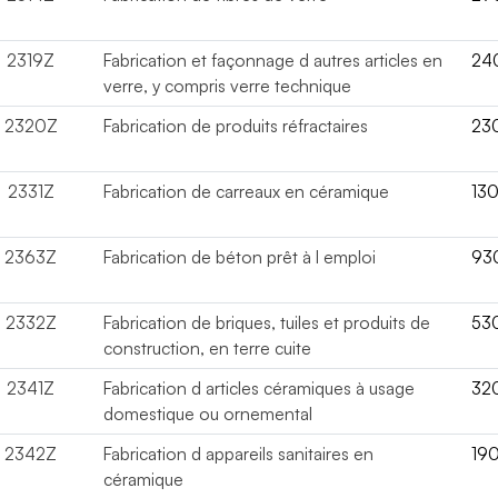
2319Z
Fabrication et façonnage d autres articles en
24
verre, y compris verre technique
2320Z
Fabrication de produits réfractaires
23
2331Z
Fabrication de carreaux en céramique
13
2363Z
Fabrication de béton prêt à l emploi
93
2332Z
Fabrication de briques, tuiles et produits de
53
construction, en terre cuite
2341Z
Fabrication d articles céramiques à usage
32
domestique ou ornemental
2342Z
Fabrication d appareils sanitaires en
19
céramique