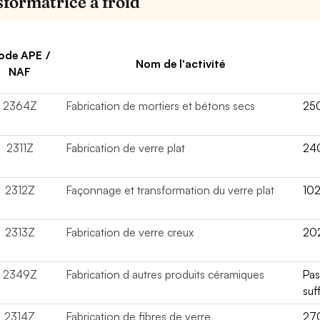
sformatrice à froid
ode APE /
Nom de l'activité
NAF
2364Z
Fabrication de mortiers et bétons secs
25
2311Z
Fabrication de verre plat
24
2312Z
Façonnage et transformation du verre plat
10
2313Z
Fabrication de verre creux
20
2349Z
Fabrication d autres produits céramiques
Pa
suf
2314Z
Fabrication de fibres de verre
27