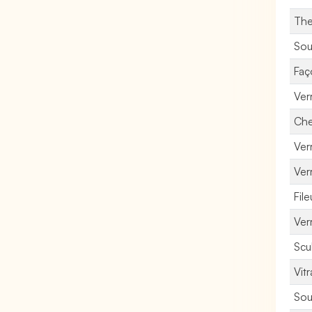
The
Sou
Faç
Ver
Che
Ver
Verr
File
Verr
Scu
Vitr
Sou