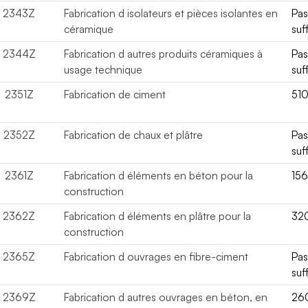
2343Z
Fabrication d isolateurs et pièces isolantes en
Pa
céramique
suf
2344Z
Fabrication d autres produits céramiques à
Pa
usage technique
suf
2351Z
Fabrication de ciment
51
2352Z
Fabrication de chaux et plâtre
Pa
suf
2361Z
Fabrication d éléments en béton pour la
15
construction
2362Z
Fabrication d éléments en plâtre pour la
32
construction
2365Z
Fabrication d ouvrages en fibre-ciment
Pa
suf
2369Z
Fabrication d autres ouvrages en béton, en
26