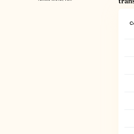
tran
C