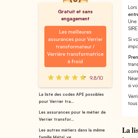
Lors
Gratuit et sans
entr
engagement
Une 
SIRE
Les meilleures
assurances pour Verrier
Si vo
impo
transformateur /
Verrière transformatrice
Prem
à froid
tran
corr
9,8/10
Néan
si vo
La liste des codes APE possibles
Verri
pour Verrier tra...
tous
Les assurances pour le métier de
Verrier transfor...
La l
Les autres métiers dans la même
famille Métal, ve...