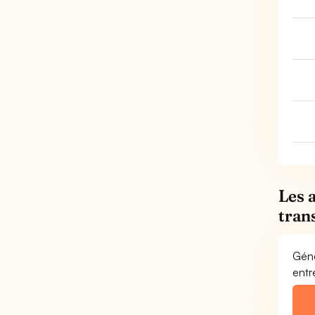
Les 
tran
Géné
entr