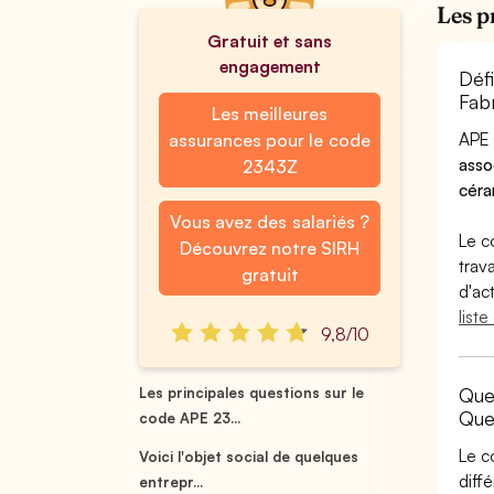
Les p
Gratuit et sans
engagement
Déf
Fabr
Les meilleures
APE 
assurances pour le code
asso
2343Z
céra
Vous avez des salariés ?
Le c
Découvrez notre SIRH
trav
gratuit
d'ac
list
9,8/10
Quel
Les principales questions sur le
Que
code APE 23...
Le c
Voici l'objet social de quelques
diff
entrepr...