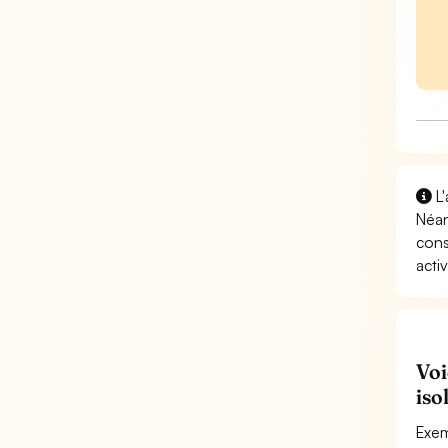
L'
Néan
cons
activ
Voi
iso
Exem