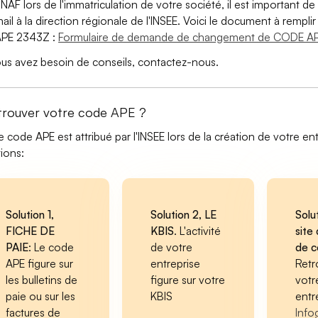
 NAF lors de l'immatriculation de votre société, il est important de 
ail à la direction régionale de l'INSEE. Voici le document à remp
APE 2343Z :
Formulaire de demande de changement de CODE AP
ous avez besoin de conseils, contactez-nous.
trouver votre code APE ?
e code APE est attribué par l'INSEE lors de la création de votre ent
tions:
Solution 1,
Solution 2, LE
Solu
FICHE DE
KBIS
. L'activité
site 
PAIE
: Le code
de votre
de 
APE figure sur
entreprise
Retr
les bulletins de
figure sur votre
votr
paie ou sur les
KBIS
entr
factures de
Info