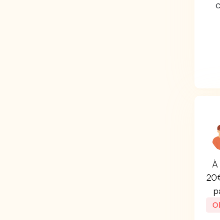
C
À 
20€
p
Ob