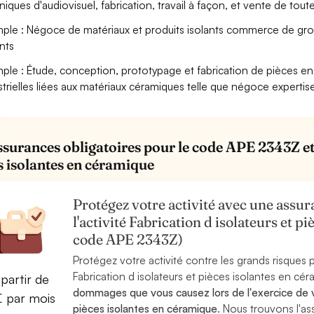
niques d'audiovisuel, fabrication, travail à façon, et vente de tou
ple : Négoce de matériaux et produits isolants commerce de gros
ants
ple : Étude, conception, prototypage et fabrication de pièces e
strielles liées aux matériaux céramiques telle que négoce expertis
ssurances obligatoires pour le code APE 2343Z et l
s isolantes en céramique
Protégez votre activité avec une assura
l'activité Fabrication d isolateurs et p
code APE 2343Z)
Protégez votre activité contre les grands risques po
Fabrication d isolateurs et pièces isolantes en cé
partir de
dommages que vous causez lors de l'exercice de vot
€ par mois
pièces isolantes en céramique
. Nous trouvons l'a