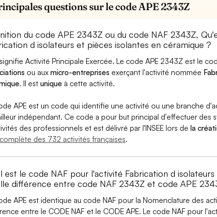
rincipales questions sur le code APE 2343Z
inition du code APE 2343Z ou du code NAF 2343Z, Qu'
ication d isolateurs et pièces isolantes en céramique ?
signifie Activité Principale Exercée. Le code APE 2343Z est le 
ciations
ou aux
micro-entreprises
exerçant l'activité nommée
Fabr
mique
. Il est
unique
à cette activité.
ode APE est un code qui identifie une activité ou une branche d'a
ailleur indépendant. Ce code a pour but principal d'effectuer des st
tivités des professionnels et est délivré par l'INSEE lors de
la créat
e complète des 732 activités françaises
.
 est le code NAF pour l'activité Fabrication d isolateur
lle différence entre code NAF 2343Z et code APE 234
ode APE est identique au code NAF pour la Nomenclature des activi
érence entre le CODE NAF et le CODE APE. Le code NAF pour l'activ