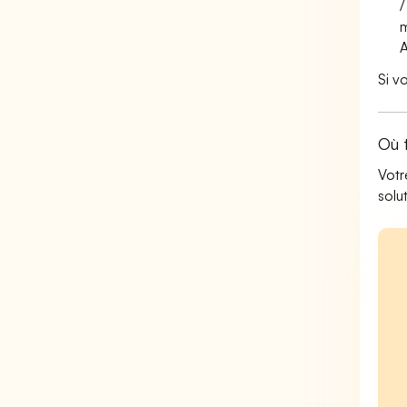
/
m
Si v
Où 
Votr
solu