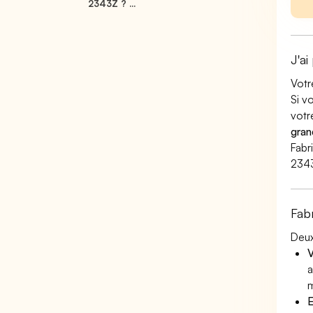
2343Z ? ...
J'ai
Votr
Si v
votr
gran
Fabr
234
Fab
Deux
V
a
m
E