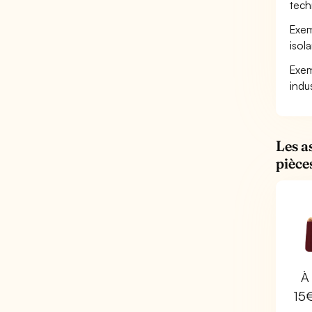
tech
Exem
isol
Exem
indu
Les a
pièce
À 
15