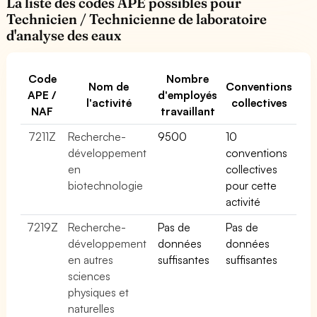
La liste des codes APE possibles pour
Technicien / Technicienne de laboratoire
d'analyse des eaux
Code
Nombre
Nom de
Conventions
APE /
d'employés
l'activité
collectives
NAF
travaillant
7211Z
Recherche-
9500
10
développement
conventions
en
collectives
biotechnologie
pour cette
activité
7219Z
Recherche-
Pas de
Pas de
développement
données
données
en autres
suffisantes
suffisantes
sciences
physiques et
naturelles