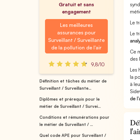
Gratuit et sans
synd
engagement
métie
Le tr
Les meilleures
assurances pour
Le t
Surveillant / Surveillante
anal
de la pollution de l'air
Ce m
des
9,8/10
Les 
la p
Définition et tâches du métier de
à leu
Surveillant / Surveillante...
Side
de l
Diplômes et prérequis pour le
métier de Surveillant / Survei...
Conditions et rémunérations pour
Déf
le métier de Surveillant / ...
l'ai
Quel code APE pour Surveillant /