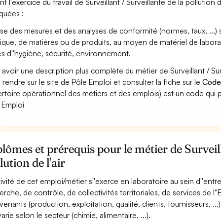
t l'exercice du travail de Surveillant / Surveillante de la pollution 
iquées :
ise des mesures et des analyses de conformité (normes, taux, ...) s
ique, de matières ou de produits, au moyen de matériel de laborat
es d''hygiène, sécurité, environnement.
 avoir une description plus complète du métier de Surveillant / Sur
 rendre sur le site de Pôle Emploi et consulter la fiche sur le
Code
rtoire opérationnel des métiers et des emplois) est un code qui p
 Emploi
lômes et prérequis pour le métier de Surveill
lution de l'air
ctivité de cet emploi/métier s''exerce en laboratoire au sein d''entr
rche, de contrôle, de collectivités territoriales, de services de l''E
venants (production, exploitation, qualité, clients, fournisseurs, ...)
varie selon le secteur (chimie, alimentaire, ...).