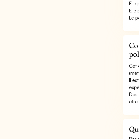
Elle
Elle
Le p
Con
pol
Cet 
(méta
Il e
expé
Des 
être
Que