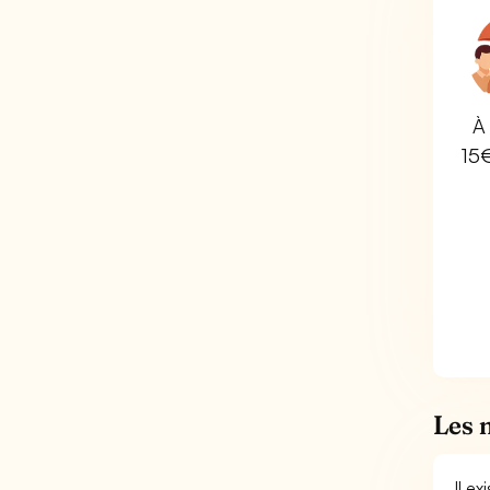
À 
15
Les m
Il e