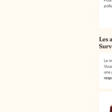
Pour
pollu
Les 
Surve
Le m
Vous
une 
respo