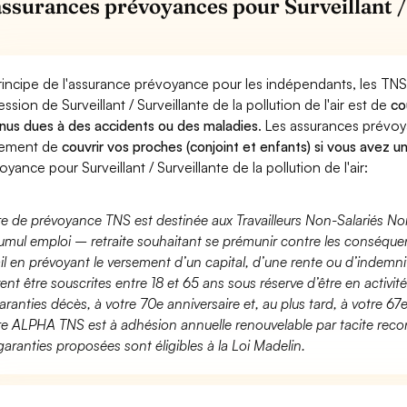
assurances prévoyances pour Surveillant / 
rincipe de l'assurance prévoyance pour les indépendants, les TNS
ession de Surveillant / Surveillante de la pollution de l'air est de
co
nus dues à des accidents ou des maladies
. Les assurances prévo
lement de
couvrir vos proches (conjoint et enfants) si vous avez u
oyance pour Surveillant / Surveillante de la pollution de l'air:
fre de prévoyance TNS est destinée aux Travailleurs Non-Salariés No
umul emploi – retraite souhaitant se prémunir contre les conséquen
ail en prévoyant le versement d’un capital, d’une rente ou d’indemnit
ent être souscrites entre 18 et 65 ans sous réserve d’être en activi
aranties décès, à votre 70e anniversaire et, au plus tard, à votre 67e
fre ALPHA TNS est à adhésion annuelle renouvelable par tacite recon
garanties proposées sont éligibles à la Loi Madelin.