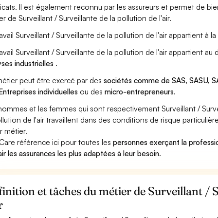
icats. Il est également reconnu par les assureurs et permet de bi
r de Surveillant / Surveillante de la pollution de l'air.
avail Surveillant / Surveillante de la pollution de l'air appartient à l
ravail Surveillant / Surveillante de la pollution de l'air appartient 
yses industrielles
.
étier peut être exercé par des
sociétés comme de SAS, SASU, SA
Entreprises individuelles
ou des
micro-entrepreneurs
.
hommes et les femmes qui sont respectivement Surveillant / Surveill
ollution de l'air travaillent dans des conditions de risque particul
r métier.
Care référence ici pour toutes les
personnes exerçant la profession
'air les assurances les plus adaptées à leur besoin
.
inition et tâches du métier de Surveillant / S
r