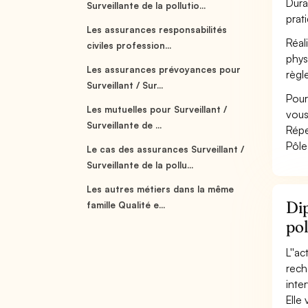
Duran
Surveillante de la pollutio...
prat
Les assurances responsabilités
Réal
civiles profession...
phys
Les assurances prévoyances pour
règl
Surveillant / Sur...
Pour
Les mutuelles pour Surveillant /
vous
Surveillante de ...
Répe
Pôle
Le cas des assurances Surveillant /
Surveillante de la pollu...
Les autres métiers dans la même
Dip
famille Qualité e...
pol
L''a
reche
inter
Elle 