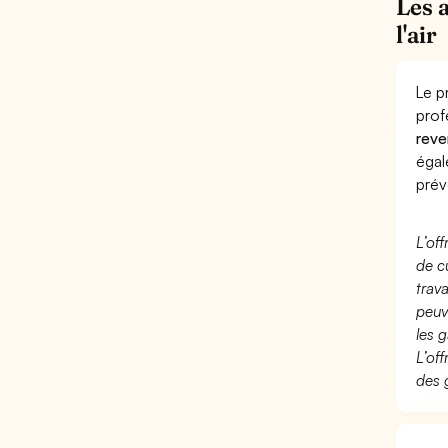
Les 
l'air
Le p
prof
reve
éga
prév
L’of
de c
trav
peuv
les g
L’of
des 