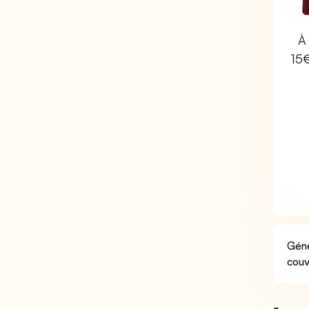
À 
15
Géné
couv