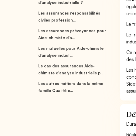
d'analyse industrielle ?
égal
chim
Les assurances responsabilités
civiles profession...
Le t
Les assurances prévoyances pour
Le t
Aide-chimiste d'a...
indu
Les mutuelles pour Aide-chimiste
Ce m
d'analyse indust...
des
Le cas des assurances Aide-
Les 
chimiste d'analyse industrielle p...
cond
Side
Les autres métiers dans la même
assu
famille Qualité e...
Déf
Dura
Réal