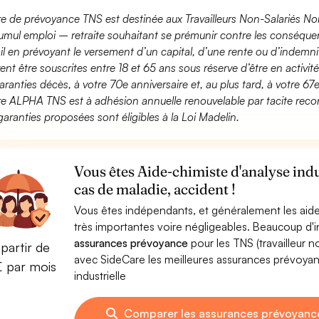
fre de prévoyance TNS est destinée aux Travailleurs Non-Salariés No
umul emploi – retraite souhaitant se prémunir contre les conséquen
ail en prévoyant le versement d’un capital, d’une rente ou d’indemnit
ent être souscrites entre 18 et 65 ans sous réserve d’être en activi
aranties décès, à votre 70e anniversaire et, au plus tard, à votre 67e
fre ALPHA TNS est à adhésion annuelle renouvelable par tacite recon
garanties proposées sont éligibles à la Loi Madelin.
Vous êtes Aide-chimiste d'analyse indu
cas de maladie, accident !
Vous êtes indépendants, et généralement les aide
très importantes voire négligeables. Beaucoup d
assurances prévoyance
pour les TNS (travailleur 
partir de
avec SideCare les meilleures assurances prévoya
€ par mois
industrielle
Comparer les assurances prévoyance