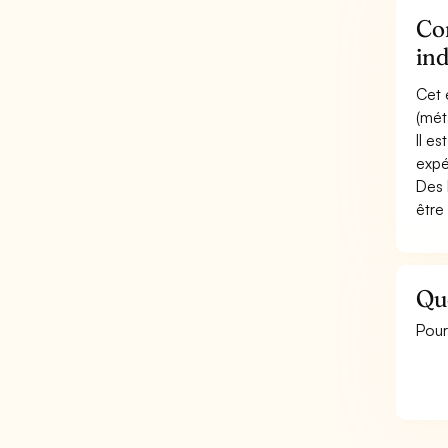
Con
ind
Cet 
(méta
Il e
expé
Des 
être
Que
Pour