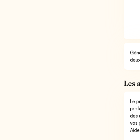
Géné
deux
Les 
Le p
prof
des 
vos 
Aide