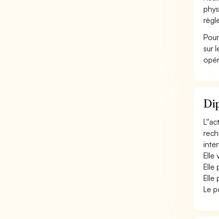
phys
règl
Pour
sur 
opér
Dip
L''a
reche
inter
Elle 
Elle
Elle
Le p