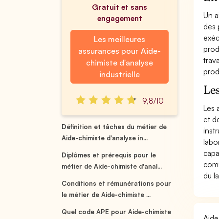
Gratuit et sans
Un a
engagement
des 
exéc
Les meilleures
prod
assurances pour Aide-
trav
chimiste d'analyse
prod
industrielle
Les
9,8/10
Les 
et d
Définition et tâches du métier de
inst
Aide-chimiste d'analyse in...
labo
capa
Diplômes et prérequis pour le
comm
métier de Aide-chimiste d'anal...
du l
Conditions et rémunérations pour
le métier de Aide-chimiste ...
Quel code APE pour Aide-chimiste
Aide