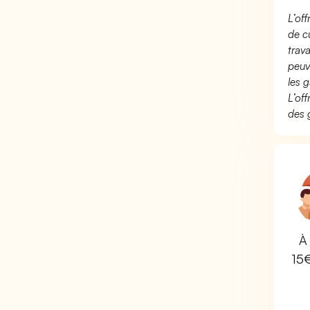
L’of
de c
trav
peuv
les g
L’of
des 
À 
15