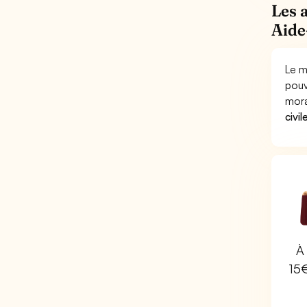
Les 
Aide
Le m
pouv
mora
civil
À 
15