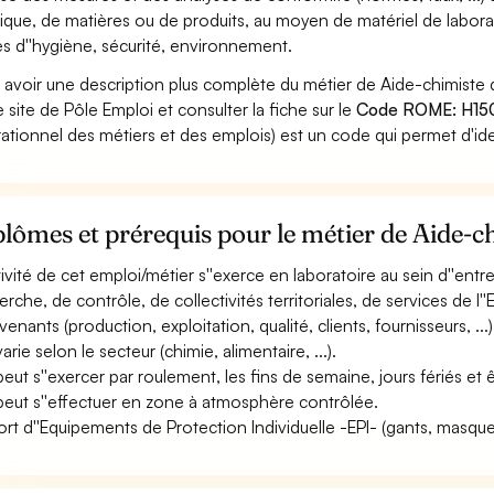
ique, de matières ou de produits, au moyen de matériel de laborat
es d''hygiène, sécurité, environnement.
 avoir une description plus complète du métier de Aide-chimiste 
le site de Pôle Emploi et consulter la fiche sur le
Code ROME: H15
ationnel des métiers et des emplois) est un code qui permet d'ide
lômes et prérequis pour le métier de Aide-ch
ctivité de cet emploi/métier s''exerce en laboratoire au sein d''entr
rche, de contrôle, de collectivités territoriales, de services de l''E
venants (production, exploitation, qualité, clients, fournisseurs, ...)
varie selon le secteur (chimie, alimentaire, ...).
 peut s''exercer par roulement, les fins de semaine, jours fériés et
 peut s''effectuer en zone à atmosphère contrôlée.
ort d''Equipements de Protection Individuelle -EPI- (gants, masque, 