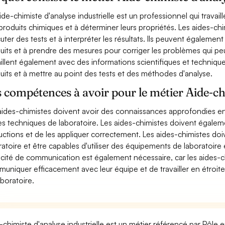
ide-chimiste d'analyse industrielle est un professionnel qui travail
produits chimiques et à déterminer leurs propriétés. Les aides-chi
uter des tests et à interpréter les résultats. Ils peuvent également 
uits et à prendre des mesures pour corriger les problèmes qui pe
aillent également avec des informations scientifiques et techniq
uits et à mettre au point des tests et des méthodes d'analyse.
 compétences à avoir pour le métier Aide-chi
aides-chimistes doivent avoir des connaissances approfondies e
es techniques de laboratoire. Les aides-chimistes doivent égale
ructions et de les appliquer correctement. Les aides-chimistes doi
ratoire et être capables d'utiliser des équipements de laboratoi
cité de communication est également nécessaire, car les aides-c
uniquer efficacement avec leur équipe et de travailler en étroite
aboratoire.
-chimiste d'analyse industrielle est un métier référencé par Pôle em