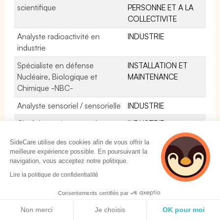
scientifique
PERSONNE ET A LA
COLLECTIVITE
Analyste radioactivité en
INDUSTRIE
industrie
Spécialiste en défense
INSTALLATION ET
Nucléaire, Biologique et
MAINTENANCE
Chimique -NBC-
Analyste sensoriel / sensorielle
INDUSTRIE
Chef de service contrôle
INDUSTRIE
laboratoire en industrie
SideCare utilise des cookies afin de vous offrir la
Historien / Historienne
SERVICES A LA
meilleure expérience possible. En poursuivant la
navigation, vous acceptez notre politique.
PERSONNE ET A LA
COLLECTIVITE
Lire la politique de confidentialité
Dégustateur / Dégustatrice en
INDUSTRIE
Consentements certifiés par
industrie alimentaire
Politique de cookies
Non merci
Je choisis
OK pour moi