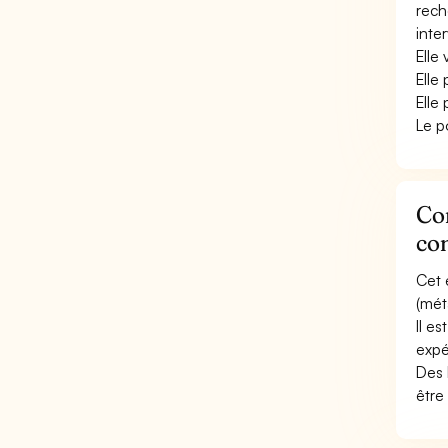
reche
inter
Elle 
Elle
Elle
Le p
Con
con
Cet 
(méta
Il e
expé
Des 
être