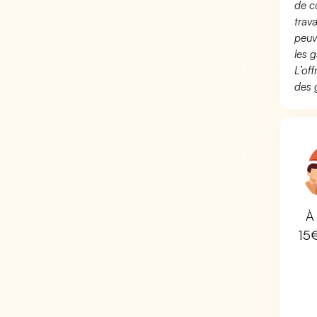
de c
trav
peuv
les g
L’of
des 
À 
15