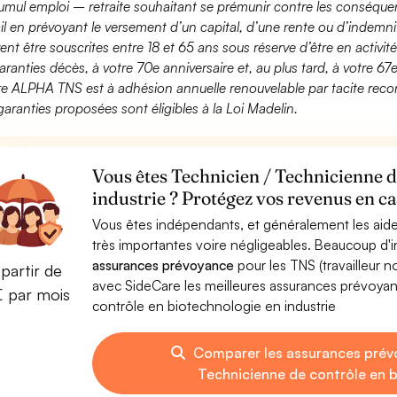
umul emploi – retraite souhaitant se prémunir contre les conséquen
ail en prévoyant le versement d’un capital, d’une rente ou d’indemnit
ent être souscrites entre 18 et 65 ans sous réserve d’être en activi
aranties décès, à votre 70e anniversaire et, au plus tard, à votre 67e
fre ALPHA TNS est à adhésion annuelle renouvelable par tacite recon
garanties proposées sont éligibles à la Loi Madelin.
Vous êtes Technicien / Technicienne d
industrie ? Protégez vos revenus en ca
Vous êtes indépendants, et généralement les aide
très importantes voire négligeables. Beaucoup d
assurances prévoyance
pour les TNS (travailleur 
partir de
avec SideCare les meilleures assurances prévoya
€ par mois
contrôle en biotechnologie en industrie
Comparer les assurances prév
Technicienne de contrôle en b