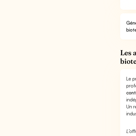
Géné
biot
Les 
biot
Le p
prof
cont
indé
Un r
indus
L’of