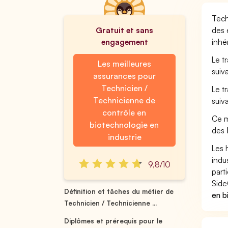
Tech
Gratuit et sans
des 
engagement
inhé
Le t
Les meilleures
suiv
assurances pour
Technicien /
Le t
Technicienne de
suiv
contrôle en
Ce m
biotechnologie en
des
industrie
Les 
indu
9,8/10
part
Side
Définition et tâches du métier de
en b
Technicien / Technicienne ...
Diplômes et prérequis pour le