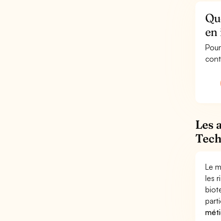
Que
en 
Pour
cont
Les 
Tech
Le m
les 
biot
part
méti