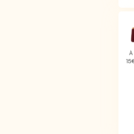
À 
15