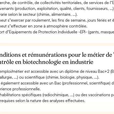
rche, de contrôle, de collectivités territoriales, de services de l''E
venants (production, exploitation, qualité, clients, fournisseurs, ...)
varie selon le secteur (chimie, alimentaire, ...).
 peut s''exercer par roulement, les fins de semaine, jours fériés et
 peut s''effectuer en zone à atmosphère contrôlée.
ort d''Equipements de Protection Individuelle -EPI- (gants, masque, 
ditions et rémunérations pour le métier de
trôle en biotechnologie en industrie
emploi/métier est accessible avec un diplôme de niveau Bac+2 (B
llurgie, ...) ou scientifique (chimie, biologie, physique, ...).
st également accessible avec un Bac (professionnel, scientifique
rience professionnelle.
habilitations spécifiques (radiochimique, ...) ou des vaccinations pa
 requises selon la nature des analyses effectuées.