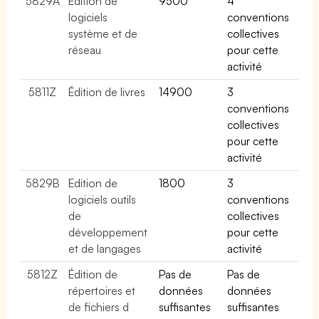
5829A
Édition de
9500
4
logiciels
conventions
système et de
collectives
réseau
pour cette
activité
5811Z
Édition de livres
14900
3
conventions
collectives
pour cette
activité
5829B
Edition de
1800
3
logiciels outils
conventions
de
collectives
développement
pour cette
et de langages
activité
5812Z
Édition de
Pas de
Pas de
répertoires et
données
données
de fichiers d
suffisantes
suffisantes