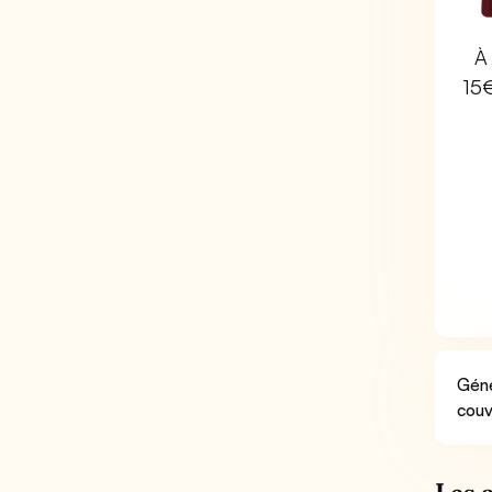
À 
15
Géné
couv