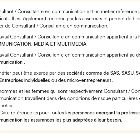
ultant / Consultante en communication est un métier référencé p
icats. Il est également reconnu par les assureurs et permet de bi
er de Consultant / Consultante en communication.
ravail Consultant / Consultante en communication appartient à la
MUNICATION, MEDIA ET MULTIMEDIA
.
ravail Consultant / Consultante en communication appartient au d
munication
.
étier peut être exercé par des
sociétés comme de SAS, SASU, SA
Entreprises individuelles
ou des
micro-entrepreneurs
.
hommes et les femmes qui sont respectivement Consultant / Co
unication travaillent dans des conditions de risque particulières
métier.
Care référence ici pour toutes les
personnes exerçant la professi
unication les assurances les plus adaptées à leur besoin
.