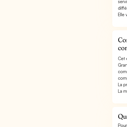
serv
diff
Elle 
Con
co
Cet 
Gran
comm
comp
La p
La m
Qu
Pour