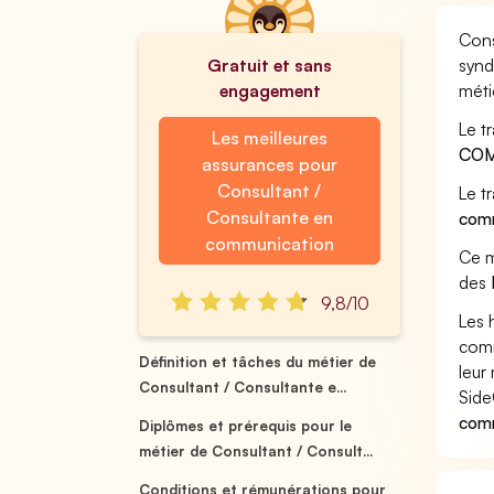
Cons
Gratuit et sans
synd
engagement
méti
Le t
Les meilleures
COM
assurances pour
Consultant /
Le t
Consultante en
com
communication
Ce m
des
9,8/10
Les 
comm
Définition et tâches du métier de
leur 
Consultant / Consultante e...
Side
comm
Diplômes et prérequis pour le
métier de Consultant / Consult...
Conditions et rémunérations pour