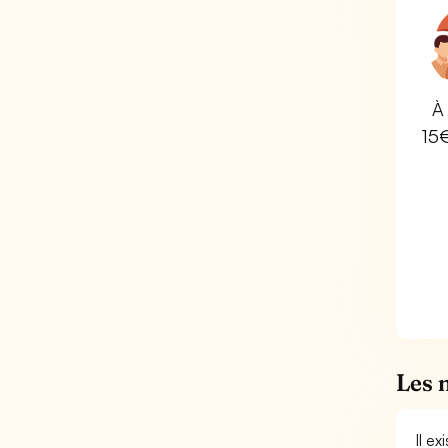
À 
15
Les 
Il e