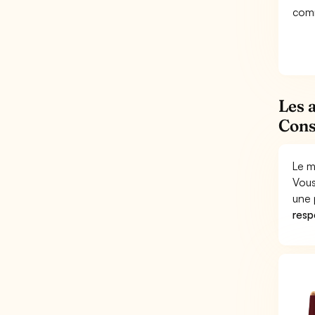
comm
Les 
Cons
Le m
Vous
une 
respo