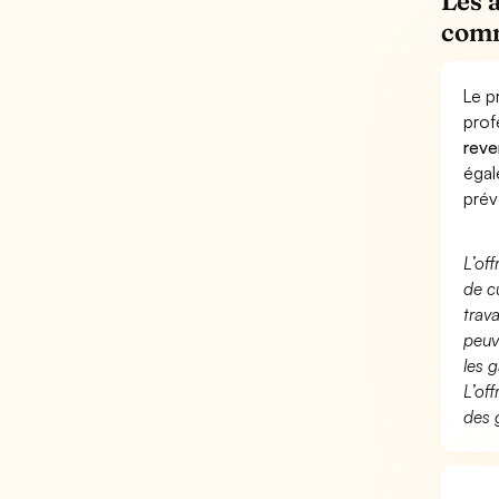
Les 
comm
Le p
prof
reve
éga
prév
L’of
de c
trav
peuv
les g
L’of
des 