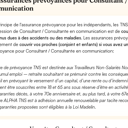
assurances prévoyances pour Consultant /
unication
rincipe de l'assurance prévoyance pour les indépendants, les TNS
ession de Consultant / Consultante en communication est de
cou
nus dues à des accidents ou des maladies
. Les assurances prévo
lement de
couvrir vos proches (conjoint et enfants) si vous avez u
oyance pour Consultant / Consultante en communication:
fre de prévoyance TNS est destinée aux Travailleurs Non-Salariés No
umul emploi – retraite souhaitant se prémunir contre les conséquen
ail en prévoyant le versement d’un capital, d’une rente ou d’indemnit
ent être souscrites entre 18 et 65 ans sous réserve d’être en activi
aranties décès, à votre 70e anniversaire et, au plus tard, à votre 67e
fre ALPHA TNS est à adhésion annuelle renouvelable par tacite recon
garanties proposées sont éligibles à la Loi Madelin.