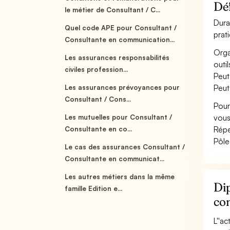
Déf
le métier de Consultant / C...
Dura
Quel code APE pour Consultant /
prat
Consultante en communication...
Orga
Les assurances responsabilités
outi
civiles profession...
Peut
Peut
Les assurances prévoyances pour
Consultant / Cons...
Pour
vous
Les mutuelles pour Consultant /
Répe
Consultante en co...
Pôle
Le cas des assurances Consultant /
Consultante en communicat...
Les autres métiers dans la même
Dip
famille Edition e...
co
L''a