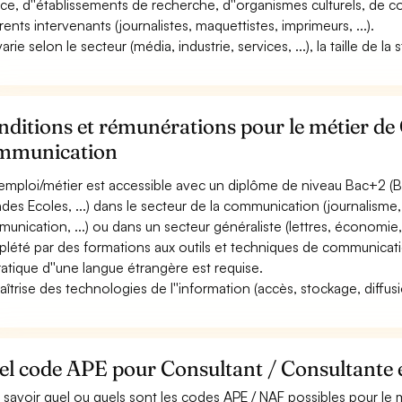
ice, d''établissements de recherche, d''organismes culturels, de co
érents intervenants (journalistes, maquettistes, imprimeurs, ...).
varie selon le secteur (média, industrie, services, ...), la taille de la
ditions et rémunérations pour le métier de
mmunication
emploi/métier est accessible avec un diplôme de niveau Bac+2 (BT
des Ecoles, ...) dans le secteur de la communication (journalisme,
unication, ...) ou dans un secteur généraliste (lettres, économie, c
lété par des formations aux outils et techniques de communicat
ratique d''une langue étrangère est requise.
aîtrise des technologies de l''information (accès, stockage, diffusi
el code APE pour Consultant / Consultante
 savoir quel ou quels sont les codes APE / NAF possibles pour le 