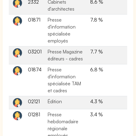
2332
Cabinets
8.6 %
d'architectes
01871
Presse
7.8 %
d'information
spécialisée
employés
03201
Presse Magazine
7.7 %
éditeurs - cadres
01874
Presse
6.8 %
d'information
spécialisée TAM
et cadres
02121
Édition
4.3 %
01281
Presse
3.4 %
hebdomadaire
régionale
employés