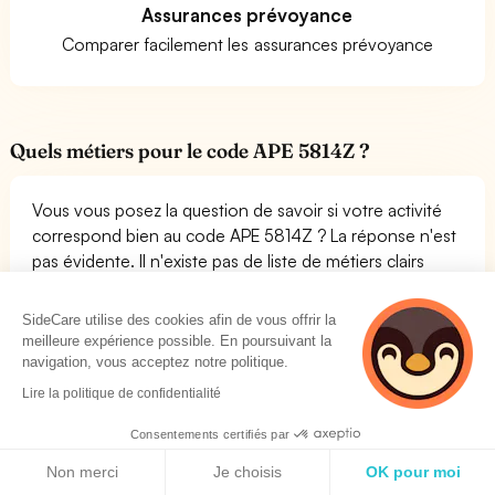
Assurances prévoyance
Comparer facilement les assurances prévoyance
Quels métiers pour le code APE 5814Z ?
Vous vous posez la question de savoir si votre activité
correspond bien au code APE 5814Z ? La réponse n'est
pas évidente. Il n'existe pas de liste de métiers clairs
pour l'activité Édition de revues et périodiques. La
meilleure option est de prendre une société similaire à la
SideCare utilise des cookies afin de vous offrir la
vôtre et de voir quel est son code d'activité. Si vous
meilleure expérience possible. En poursuivant la
êtes chef d'entreprise en cours de création ou que vous
navigation, vous acceptez notre politique.
reprenez une entreprise et que vous désirez connaître si
Lire la politique de confidentialité
son code APE ou NAF est bien le 5814Z, contactez
Consentements certifiés par
SideCare.
Politique de cookies
Non merci
Je choisis
OK pour moi
La liste des métiers possibles pour le code APE