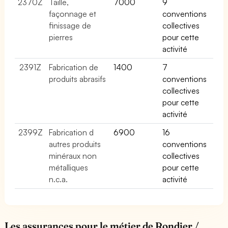
2370Z
Taille,
7000
9
façonnage et
conventions
finissage de
collectives
pierres
pour cette
activité
2391Z
Fabrication de
1400
7
produits abrasifs
conventions
collectives
pour cette
activité
2399Z
Fabrication d
6900
16
autres produits
conventions
minéraux non
collectives
métalliques
pour cette
n.c.a.
activité
Les assurances pour le métier de Rondier /