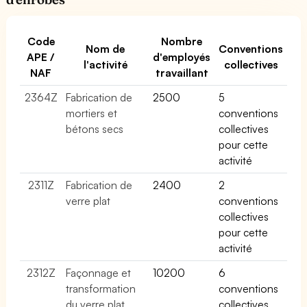
Code
Nombre
Nom de
Conventions
APE /
d'employés
l'activité
collectives
NAF
travaillant
2364Z
Fabrication de
2500
5
mortiers et
conventions
bétons secs
collectives
pour cette
activité
2311Z
Fabrication de
2400
2
verre plat
conventions
collectives
pour cette
activité
2312Z
Façonnage et
10200
6
transformation
conventions
du verre plat
collectives