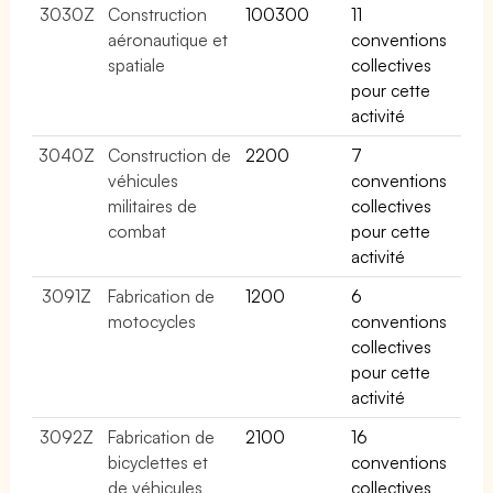
3030Z
Construction
100300
11
aéronautique et
conventions
spatiale
collectives
pour cette
activité
3040Z
Construction de
2200
7
véhicules
conventions
militaires de
collectives
combat
pour cette
activité
3091Z
Fabrication de
1200
6
motocycles
conventions
collectives
pour cette
activité
3092Z
Fabrication de
2100
16
bicyclettes et
conventions
de véhicules
collectives