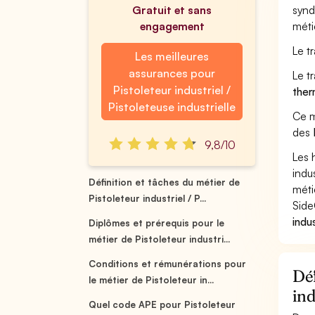
Gratuit et sans
synd
engagement
métie
Le tr
Les meilleures
assurances pour
Le t
Pistoleteur industriel /
ther
Pistoleteuse industrielle
Ce m
des
9,8/10
Les 
indu
Définition et tâches du métier de
méti
Pistoleteur industriel / P...
Side
indu
Diplômes et prérequis pour le
métier de Pistoleteur industri...
Conditions et rémunérations pour
Déf
le métier de Pistoleteur in...
ind
Quel code APE pour Pistoleteur