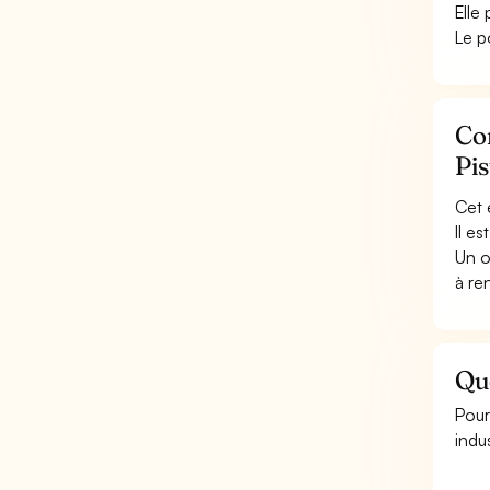
Elle
Le p
Con
Pis
Cet 
Il e
Un o
à re
Que
Pour
indus