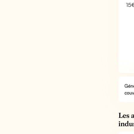
15
Géné
couv
Les 
indu