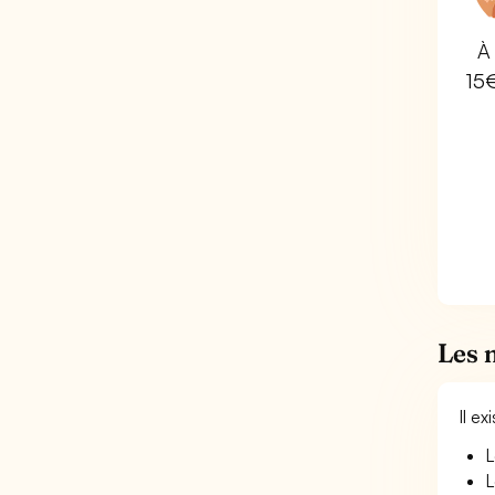
À 
15
Les 
Il e
L
L