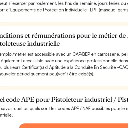
 peut s''exercer par roulement, les fins de semaine, jours fériés ou 
ort d''Equipements de Protection Individuelle -EPI- (masque, gants, 
ditions et rémunérations pour le métier de P
toleteuse industrielle
emploi/métier est accessible avec un CAP/BEP en carrosserie, peint
st également accessible avec une expérience professionnelle dans
u plusieurs Certificat(s) d''Aptitude à la Conduite En Sécurité -C
nouveler périodiquement peu(ven)t être exigé(s).
l code APE pour Pistoleteur industriel / Pist
 savoir quel ou quels sont les codes APE / NAF possibles pour le mé
trielle.