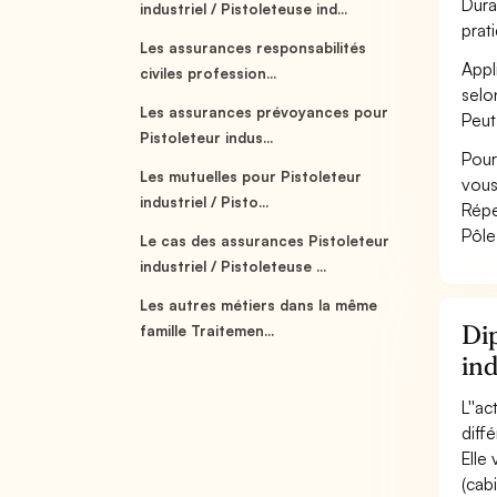
Duran
industriel / Pistoleteuse ind...
prat
Les assurances responsabilités
Appl
civiles profession...
selon
Les assurances prévoyances pour
Peut
Pistoleteur indus...
Pour
Les mutuelles pour Pistoleteur
vous
industriel / Pisto...
Répe
Pôle
Le cas des assurances Pistoleteur
industriel / Pistoleteuse ...
Les autres métiers dans la même
Dip
famille Traitemen...
ind
L''a
diff
Elle 
(cab