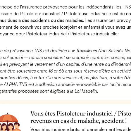
rincipe de l'assurance prévoyance pour les indépendants, les TNS
ession de Pistoleteur industriel / Pistoleteuse industrielle est de
co
nus dues à des accidents ou des maladies
. Les assurances prévo
lement de
couvrir vos proches (conjoint et enfants) si vous avez u
oyance pour Pistoleteur industriel / Pistoleteuse industrielle:
fre de prévoyance TNS est destinée aux Travailleurs Non-Salariés No
umul emploi – retraite souhaitant se prémunir contre les conséquen
ail en prévoyant le versement d’un capital, d’une rente ou d’indemnit
ent être souscrites entre 18 et 65 ans sous réserve d’être en activi
aranties décès, à votre 70e anniversaire et, au plus tard, à votre 67e
fre ALPHA TNS est à adhésion annuelle renouvelable par tacite recon
garanties proposées sont éligibles à la Loi Madelin.
Vous êtes Pistoleteur industriel / Pist
revenus en cas de maladie, accident !
Vous êtes indépendants, et généralement les aide