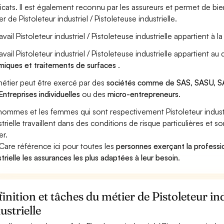
icats. Il est également reconnu par les assureurs et permet de bi
r de Pistoleteur industriel / Pistoleteuse industrielle.
avail Pistoleteur industriel / Pistoleteuse industrielle appartient à l
ravail Pistoleteur industriel / Pistoleteuse industrielle appartient 
miques et traitements de surfaces
.
étier peut être exercé par des
sociétés comme de SAS, SASU, SA
Entreprises individuelles
ou des
micro-entrepreneurs
.
hommes et les femmes qui sont respectivement Pistoleteur industrie
strielle travaillent dans des conditions de risque particulières et 
er.
Care référence ici pour toutes les
personnes exerçant la professio
strielle les assurances les plus adaptées à leur besoin
.
inition et tâches du métier de Pistoleteur ind
ustrielle