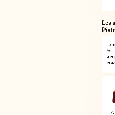
Les 
Pisto
Le m
Vous
une 
respo
À 