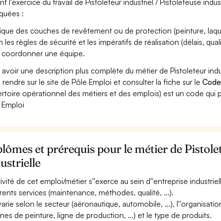
t l'exercice du travail de Pistoleteur industriel / Pistoleteuse indus
iquées :
ique des couches de revêtement ou de protection (peinture, laque, 
 les règles de sécurité et les impératifs de réalisation (délais, qualit
 coordonner une équipe.
 avoir une description plus complète du métier de Pistoleteur indus
 rendre sur le site de Pôle Emploi et consulter la fiche sur le
Code
rtoire opérationnel des métiers et des emplois) est un code qui p
 Emploi
lômes et prérequis pour le métier de Pistolet
ustrielle
ctivité de cet emploi/métier s''exerce au sein d''entreprise industrie
érents services (maintenance, méthodes, qualité, ...).
varie selon le secteur (aéronautique, automobile, ...), l''organisatio
ines de peinture, ligne de production, ...) et le type de produits.