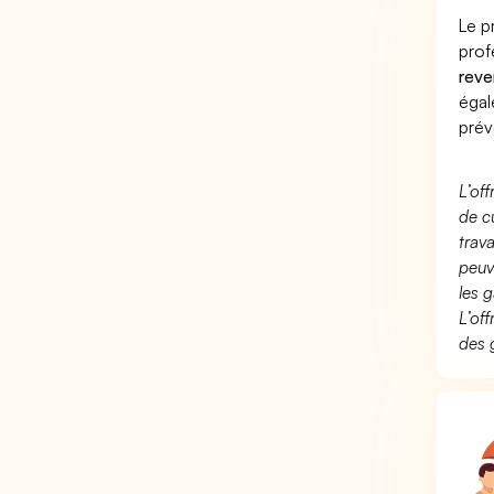
Le p
prof
reve
éga
prév
L’of
de c
trav
peuv
les g
L’of
des 