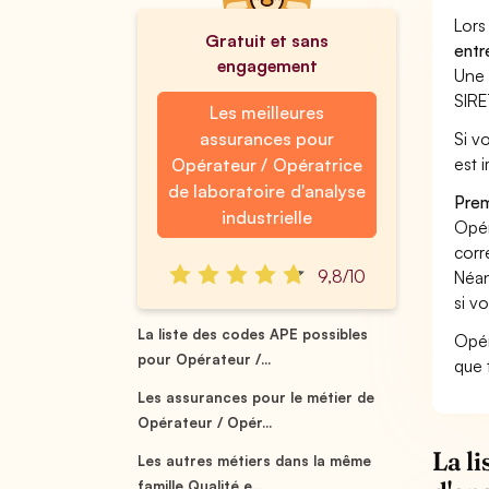
Lors
Gratuit et sans
entr
engagement
Une 
SIRE
Les meilleures
assurances pour
Si v
est 
Opérateur / Opératrice
de laboratoire d'analyse
Prem
industrielle
Opér
corr
9,8/10
Néan
si v
La liste des codes APE possibles
Opéra
pour Opérateur /...
que 
Les assurances pour le métier de
Opérateur / Opér...
La l
Les autres métiers dans la même
famille Qualité e...