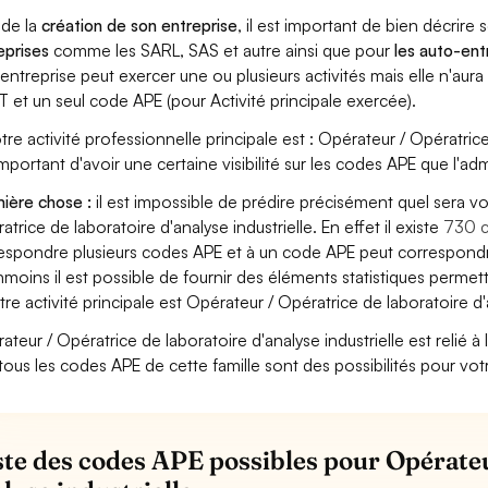
 de la
création de son entreprise
, il est important de bien décrire 
eprises
comme les SARL, SAS et autre ainsi que pour
les auto-en
entreprise peut exercer une ou plusieurs activités mais elle n'aur
T et un seul code APE (pour Activité principale exercée).
otre activité professionnelle principale est : Opérateur / Opératrice 
important d'avoir une certaine visibilité sur les codes APE que l'adm
ière chose :
il est impossible de prédire précisément quel sera v
atrice de laboratoire d'analyse industrielle. En effet il existe
730 
espondre plusieurs codes APE et à un code APE peut correspondre
moins il est possible de fournir des éléments statistiques perm
otre activité principale est Opérateur / Opératrice de laboratoire d'
teur / Opératrice de laboratoire d'analyse industrielle est relié à la
tous les codes APE de cette famille sont des possibilités pour vot
iste des codes APE possibles pour Opérateu