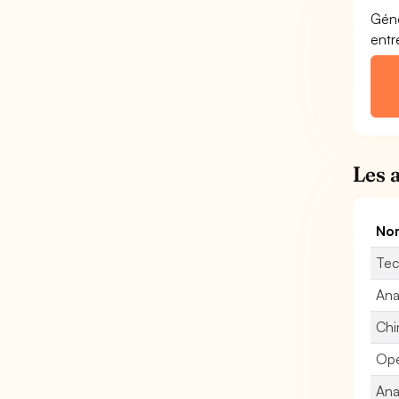
Géné
entr
Les 
Nom
Tec
Ana
Chi
Opé
Ana