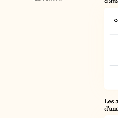
d'an
C
Les 
d'an