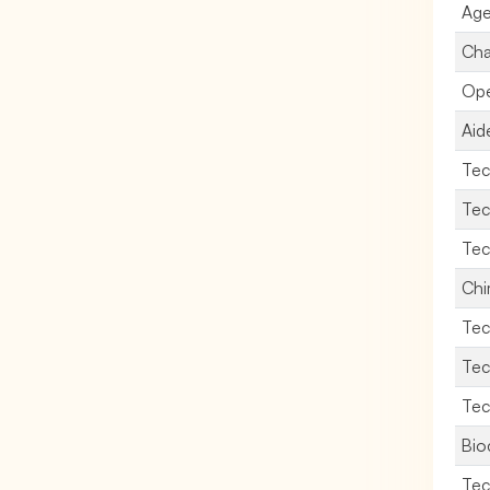
Age
Cha
Opé
Aid
Tec
Tec
Tec
Chi
Tec
Tec
Tec
Bio
Tec