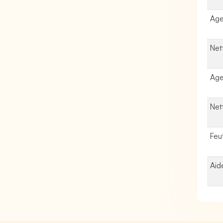
Age
Net
Age
Net
Feut
Aid