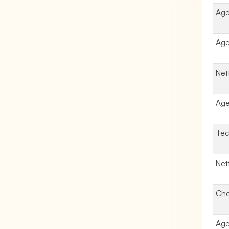
Age
Age
Net
Age
Tec
Net
Che
Age