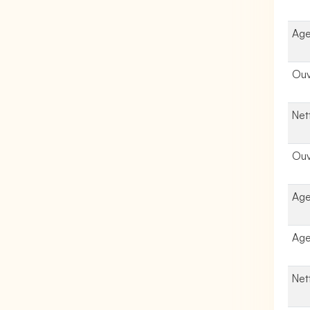
Age
Ouv
Net
Ouv
Age
Age
Net