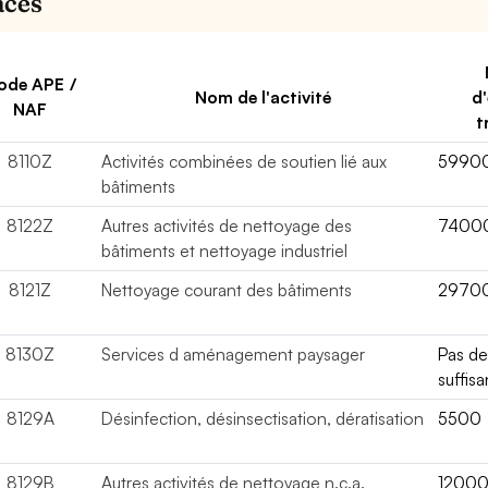
aces
ode APE /
Nom de l'activité
d
NAF
t
8110Z
Activités combinées de soutien lié aux
5990
bâtiments
8122Z
Autres activités de nettoyage des
7400
bâtiments et nettoyage industriel
8121Z
Nettoyage courant des bâtiments
2970
8130Z
Services d aménagement paysager
Pas d
suffis
8129A
Désinfection, désinsectisation, dératisation
5500
8129B
Autres activités de nettoyage n.c.a.
1200