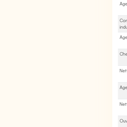
Age
Con
indu
Age
Che
Net
Age
Net
Ouv