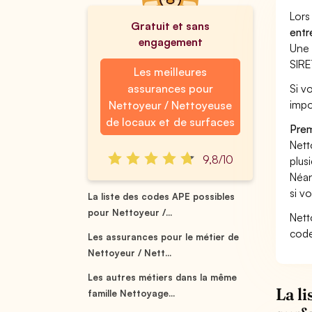
Lors
Gratuit et sans
entr
engagement
Une 
SIRE
Les meilleures
assurances pour
Si v
impo
Nettoyeur / Nettoyeuse
de locaux et de surfaces
Prem
Nett
9,8/10
plus
Néan
si v
La liste des codes APE possibles
pour Nettoyeur /...
Nett
code
Les assurances pour le métier de
Nettoyeur / Nett...
Les autres métiers dans la même
La l
famille Nettoyage...