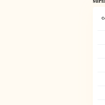
surf
C