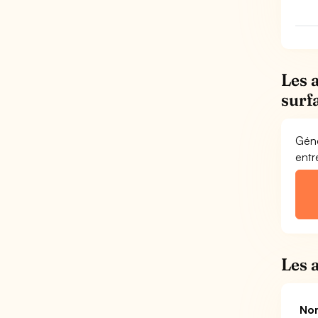
Les 
surf
Géné
entr
Les 
Nom