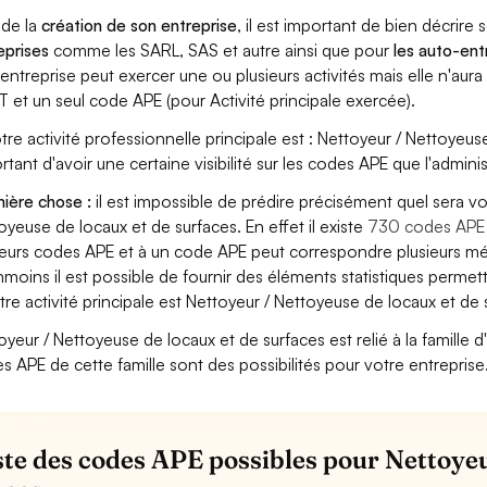
 de la
création de son entreprise
, il est important de bien décrire 
eprises
comme les SARL, SAS et autre ainsi que pour
les auto-en
entreprise peut exercer une ou plusieurs activités mais elle n'aur
T et un seul code APE (pour Activité principale exercée).
otre activité professionnelle principale est : Nettoyeur / Nettoyeuse
rtant d'avoir une certaine visibilité sur les codes APE que l'adminis
ière chose :
il est impossible de prédire précisément quel sera v
oyeuse de locaux et de surfaces. En effet il existe
730 codes APE
ieurs codes APE et à un code APE peut correspondre plusieurs mét
moins il est possible de fournir des éléments statistiques perm
otre activité principale est Nettoyeur / Nettoyeuse de locaux et de 
oyeur / Nettoyeuse de locaux et de surfaces est relié à la famille d'a
s APE de cette famille sont des possibilités pour votre entreprise
iste des codes APE possibles pour Nettoyeu