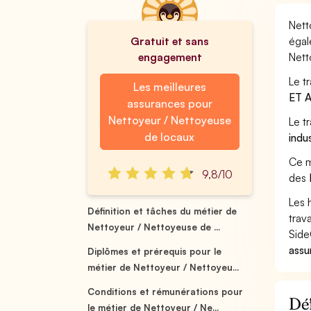
Nett
Gratuit et sans
égal
engagement
Nett
Le t
Les meilleures
ET 
assurances pour
Nettoyeur / Nettoyeuse
Le t
de locaux
indu
Ce m
9,8/10
des
Les 
Définition et tâches du métier de
trav
Nettoyeur / Nettoyeuse de ...
Side
assu
Diplômes et prérequis pour le
métier de Nettoyeur / Nettoyeu...
Conditions et rémunérations pour
Déf
le métier de Nettoyeur / Ne...