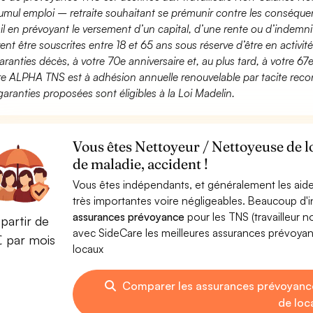
umul emploi – retraite souhaitant se prémunir contre les conséquen
ail en prévoyant le versement d’un capital, d’une rente ou d’indemnit
ent être souscrites entre 18 et 65 ans sous réserve d’être en activi
aranties décès, à votre 70e anniversaire et, au plus tard, à votre 67e
fre ALPHA TNS est à adhésion annuelle renouvelable par tacite recon
garanties proposées sont éligibles à la Loi Madelin.
Vous êtes Nettoyeur / Nettoyeuse de l
de maladie, accident !
Vous êtes indépendants, et généralement les aide
très importantes voire négligeables. Beaucoup d
assurances prévoyance
pour les TNS (travailleur 
partir de
avec SideCare les meilleures assurances prévoya
€ par mois
locaux
Comparer les assurances prévoyanc
de loc