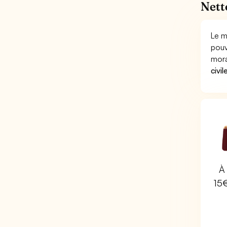
Nett
Le m
pouv
mora
civil
À 
15