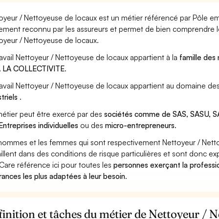
oyeur / Nettoyeuse de locaux est un métier référencé par Pôle empl
ement reconnu par les assureurs et permet de bien comprendre le
oyeur / Nettoyeuse de locaux.
ravail Nettoyeur / Nettoyeuse de locaux appartient à la
famille des
A LA COLLECTIVITE
.
ravail Nettoyeur / Nettoyeuse de locaux appartient au domaine des
striels
.
étier peut être exercé par des
sociétés comme de SAS, SASU, SA
Entreprises individuelles
ou des
micro-entrepreneurs
.
hommes et les femmes qui sont respectivement Nettoyeur / Nett
aillent dans des conditions de risque particulières et sont donc ex
Care référence ici pour toutes les
personnes exerçant la professi
rances les plus adaptées à leur besoin
.
inition et tâches du métier de Nettoyeur / 