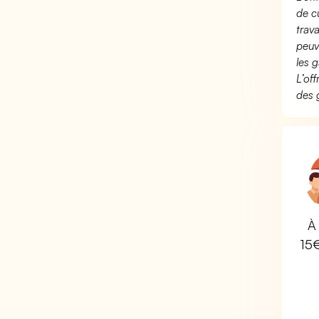
de c
trav
peuv
les g
L’of
des 
À 
15