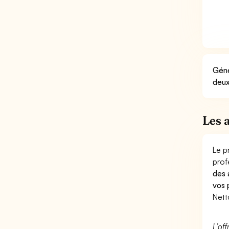
Géné
deux
Les 
Le p
prof
des 
vos 
Nett
L’of