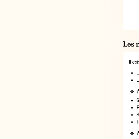
Les 
Il e
L
L
🔹 
S
F
S
P
🔹 