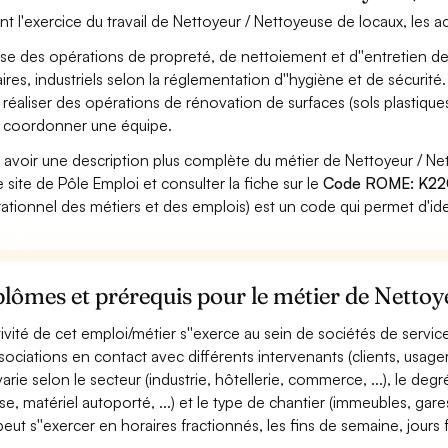
nt l'exercice du travail de Nettoyeur / Nettoyeuse de locaux, les a
ise des opérations de propreté, de nettoiement et d''entretien de
iaires, industriels selon la réglementation d''hygiène et de sécurité.
 réaliser des opérations de rénovation de surfaces (sols plastiques
 coordonner une équipe.
 avoir une description plus complète du métier de Nettoyeur / N
le site de Pôle Emploi et consulter la fiche sur le
Code ROME: K2
ationnel des métiers et des emplois) est un code qui permet d'ide
lômes et prérequis pour le métier de Nettoy
ctivité de cet emploi/métier s''exerce au sein de sociétés de service
ssociations en contact avec différents intervenants (clients, usagers,
 varie selon le secteur (industrie, hôtellerie, commerce, ...), le 
se, matériel autoporté, ...) et le type de chantier (immeubles, gares
 peut s''exercer en horaires fractionnés, les fins de semaine, jours 