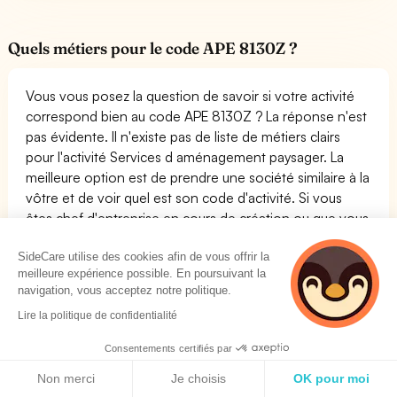
Quels métiers pour le code APE 8130Z ?
Vous vous posez la question de savoir si votre activité
correspond bien au code APE 8130Z ? La réponse n'est
pas évidente. Il n'existe pas de liste de métiers clairs
pour l'activité Services d aménagement paysager. La
meilleure option est de prendre une société similaire à la
vôtre et de voir quel est son code d'activité. Si vous
êtes chef d'entreprise en cours de création ou que vous
reprenez une entreprise et que vous désirez connaître si
SideCare utilise des cookies afin de vous offrir la
son code APE ou NAF est bien le 8130Z, contactez
meilleure expérience possible. En poursuivant la
SideCare.
navigation, vous acceptez notre politique.
La liste des métiers possibles pour le code APE
Lire la politique de confidentialité
8130Z :
Consentements certifiés par
Nom du métier
Famille
Politique de cookies
Non merci
Je choisis
OK pour moi
Coordinateur /
SERVICES A LA