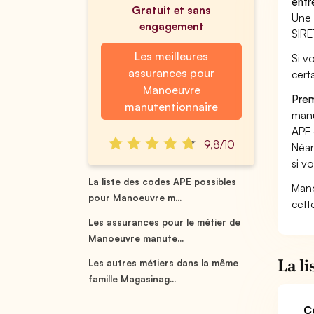
entr
Gratuit et sans
Une 
engagement
SIRE
Les meilleures
Si v
assurances pour
cert
Manoeuvre
Prem
manutentionnaire
manu
APE 
9,8/10
Néan
si v
La liste des codes APE possibles
Mano
pour Manoeuvre m...
cett
Les assurances pour le métier de
Manoeuvre manute...
La l
Les autres métiers dans la même
famille Magasinag...
C