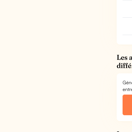
Les 
diff
Géné
entr