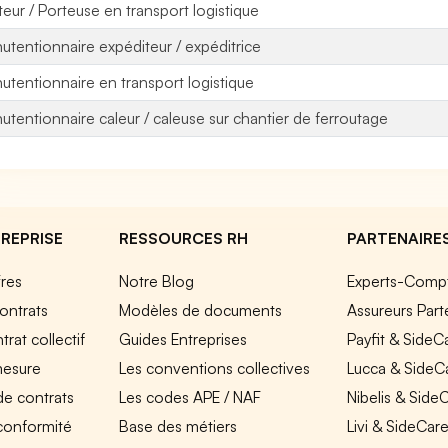
teur / Porteuse en transport logistique
utentionnaire expéditeur / expéditrice
utentionnaire en transport logistique
utentionnaire caleur / caleuse sur chantier de ferroutage
REPRISE
RESSOURCES RH
PARTENAIRE
fres
Notre Blog
Experts-Comp
ontrats
Modèles de documents
Assureurs Part
rat collectif
Guides Entreprises
Payfit & SideC
mesure
Les conventions collectives
Lucca & SideC
de contrats
Les codes APE / NAF
Nibelis & Side
 conformité
Base des métiers
Livi & SideCar