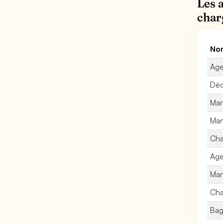
Les 
char
Nom
Age
Déc
Man
Man
Cha
Age
Man
Cha
Bag