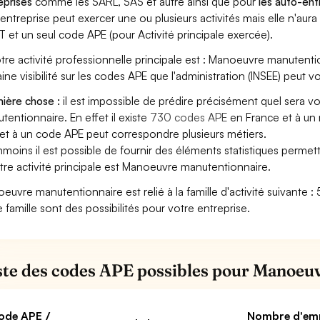
eprises
comme les SARL, SAS et autre ainsi que pour
les auto-en
entreprise peut exercer une ou plusieurs activités mais elle n'aur
T et un seul code APE (pour Activité principale exercée).
otre activité professionnelle principale est : Manoeuvre manutentio
aine visibilité sur les codes APE que l'administration (INSEE) peut vo
ière chose :
il est impossible de prédire précisément quel sera 
tentionnaire. En effet il existe
730 codes APE
en France et à un 
et à un code APE peut correspondre plusieurs métiers.
moins il est possible de fournir des éléments statistiques perm
otre activité principale est Manoeuvre manutentionnaire.
euvre manutentionnaire est relié à la famille d'activité suivante :
e famille sont des possibilités pour votre entreprise.
iste des codes APE possibles pour Manoeu
ode APE /
Nombre d'em