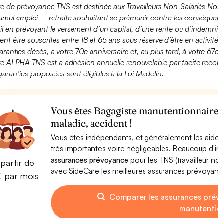
fre de prévoyance TNS est destinée aux Travailleurs Non-Salariés No
umul emploi – retraite souhaitant se prémunir contre les conséquen
ail en prévoyant le versement d’un capital, d’une rente ou d’indemnit
ent être souscrites entre 18 et 65 ans sous réserve d’être en activi
aranties décès, à votre 70e anniversaire et, au plus tard, à votre 67e
fre ALPHA TNS est à adhésion annuelle renouvelable par tacite recon
garanties proposées sont éligibles à la Loi Madelin.
Vous êtes Bagagiste manutentionnaire 
maladie, accident !
Vous êtes indépendants, et généralement les aide
très importantes voire négligeables. Beaucoup d
assurances prévoyance
pour les TNS (travailleur 
partir de
avec SideCare les meilleures assurances prévoya
€ par mois
Comparer les assurances pré
manutenti