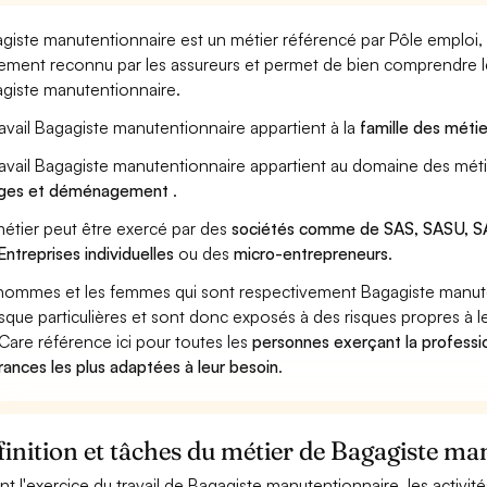
giste manutentionnaire est un métier référencé par Pôle emploi, pa
ement reconnu par les assureurs et permet de bien comprendre le
giste manutentionnaire.
ravail Bagagiste manutentionnaire appartient à la
famille des métie
ravail Bagagiste manutentionnaire appartient au domaine des méti
rges et déménagement
.
étier peut être exercé par des
sociétés comme de SAS, SASU, SA
Entreprises individuelles
ou des
micro-entrepreneurs
.
hommes et les femmes qui sont respectivement Bagagiste manuten
isque particulières et sont donc exposés à des risques propres à le
Care référence ici pour toutes les
personnes exerçant la professi
rances les plus adaptées à leur besoin
.
inition et tâches du métier de Bagagiste m
nt l'exercice du travail de Bagagiste manutentionnaire, les activit