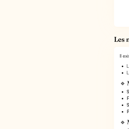
Les 
Il e
L
L
🔹 
S
F
S
P
🔹 