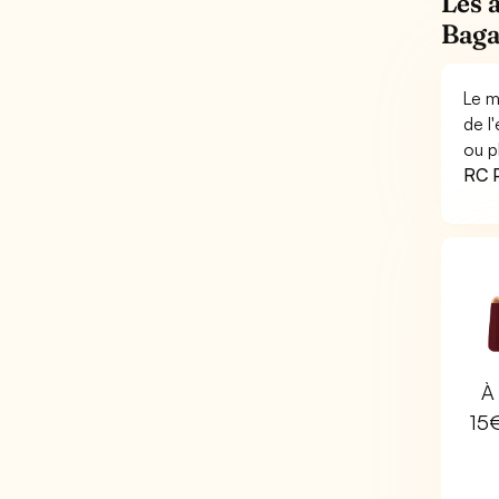
Les 
Baga
Le m
de l
ou p
RC P
À 
15