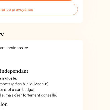
urance prévoyance
re
manutentionnaire:
n indépendant
a mutuelle.
mpôts (grâce à la loi Madelin).
oins et à son budget.
le, mais c’est fortement conseillé.
alon