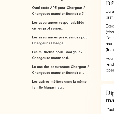
Déf
Quel code APE pour Chargeur /
Dura
Chargeuse manutentionnaire ?
prat
Les assurances responsabilités
Exéc
civiles profession...
(cha
Les assurances prévoyances pour
Peut
Chargeur / Charge...
manu
(tran
Les mutuelles pour Chargeur /
Chargeuse manutenti...
Pour
rend
Le cas des assurances Chargeur /
opér
Chargeuse manutentionnaire ...
Les autres métiers dans la même
famille Magasinag...
Dip
ma
L''a