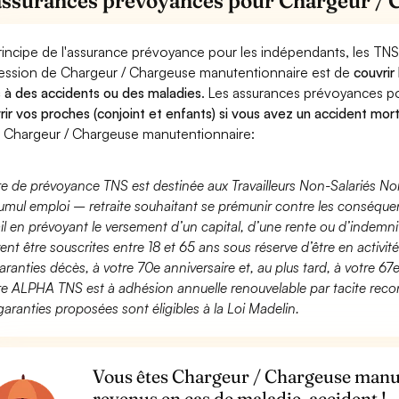
assurances prévoyances pour Chargeur /
rincipe de l'assurance prévoyance pour les indépendants, les TNS
ession de Chargeur / Chargeuse manutentionnaire est de
couvrir
 à des accidents ou des maladies
. Les assurances prévoyances 
rir vos proches (conjoint et enfants) si vous avez un accident mort
 Chargeur / Chargeuse manutentionnaire:
fre de prévoyance TNS est destinée aux Travailleurs Non-Salariés No
umul emploi – retraite souhaitant se prémunir contre les conséquen
ail en prévoyant le versement d’un capital, d’une rente ou d’indemnit
ent être souscrites entre 18 et 65 ans sous réserve d’être en activi
aranties décès, à votre 70e anniversaire et, au plus tard, à votre 67e
fre ALPHA TNS est à adhésion annuelle renouvelable par tacite recon
garanties proposées sont éligibles à la Loi Madelin.
Vous êtes Chargeur / Chargeuse manut
revenus en cas de maladie, accident !