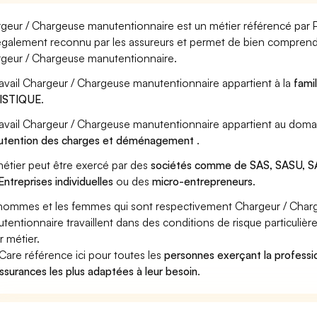
geur / Chargeuse manutentionnaire est un métier référencé par Pôl
également reconnu par les assureurs et permet de bien comprendr
geur / Chargeuse manutentionnaire.
ravail Chargeur / Chargeuse manutentionnaire appartient à la
fami
ISTIQUE
.
ravail Chargeur / Chargeuse manutentionnaire appartient au domai
tention des charges et déménagement
.
étier peut être exercé par des
sociétés comme de SAS, SASU, SA
Entreprises individuelles
ou des
micro-entrepreneurs
.
hommes et les femmes qui sont respectivement Chargeur / Char
tentionnaire travaillent dans des conditions de risque particuliè
r métier.
Care référence ici pour toutes les
personnes exerçant la profess
assurances les plus adaptées à leur besoin
.