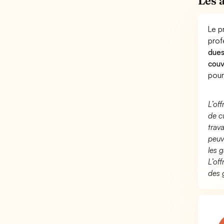
Les 
Le p
prof
dues
couv
pour
L’of
de c
trav
peuv
les g
L’of
des 