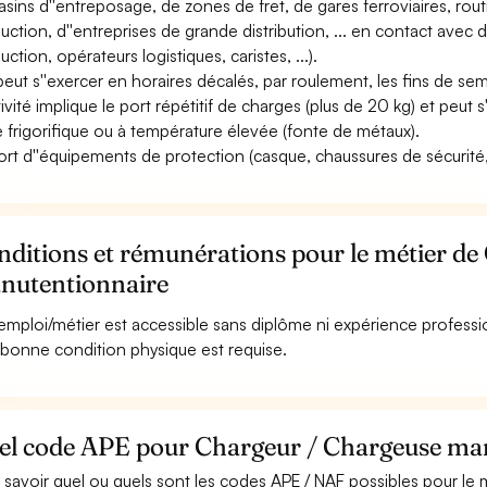
sins d''entreposage, de zones de fret, de gares ferroviaires, rout
uction, d''entreprises de grande distribution, ... en contact avec 
ction, opérateurs logistiques, caristes, ...).
 peut s''exercer en horaires décalés, par roulement, les fins de sem
ctivité implique le port répétitif de charges (plus de 20 kg) et peu
 frigorifique ou à température élevée (fonte de métaux).
ort d''équipements de protection (casque, chaussures de sécurité, g
nditions et rémunérations pour le métier d
nutentionnaire
emploi/métier est accessible sans diplôme ni expérience professi
bonne condition physique est requise.
el code APE pour Chargeur / Chargeuse man
 savoir quel ou quels sont les codes APE / NAF possibles pour le