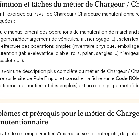
inition et tâches du métier de Chargeur / 
nt l'exercice du travail de Chargeur / Chargeuse manutentionnaire,
iquées :
ute manuellement des opérations de manutention de marchandises
rgement/déchargement de véhicules, tri, nettoyage,...) , selon les 
 effectuer des opérations simples (inventaire physique, emballage
tention (table-élévatrice, diable, rolls, palan, sangles,...) n''exig
spalette,...).
 avoir une description plus complète du métier de Chargeur / C
re sur le site de Pôle Emploi et consulter la fiche sur le
Code ROM
ationnel des métiers et des emplois) est un code qui permet d'ide
lômes et prérequis pour le métier de Charg
nutentionnaire
ctivité de cet emploi/métier s''exerce au sein d''entrepôts, de pla