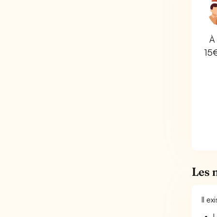
À 
15
Les 
Il e
L