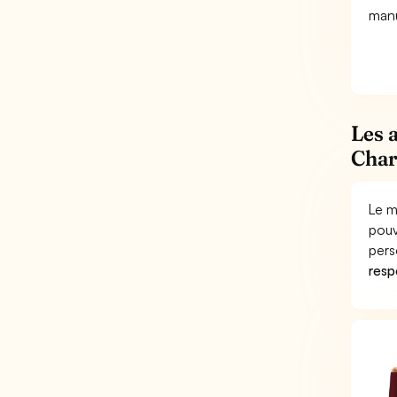
manu
Les 
Char
Le m
pouv
pers
respo