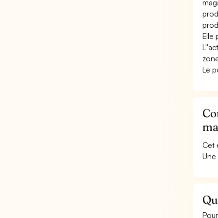
maga
prod
produ
Elle
L''a
zone
Le p
Co
ma
Cet 
Une 
Qu
Pour