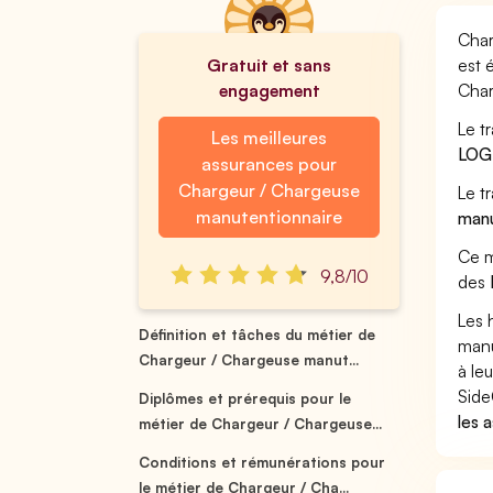
Char
Gratuit et sans
est 
engagement
Char
Le t
Les meilleures
LOG
assurances pour
Chargeur / Chargeuse
Le t
manutentionnaire
manu
Ce m
9,8/10
des
Les 
Définition et tâches du métier de
manu
Chargeur / Chargeuse manut...
à leu
Side
Diplômes et prérequis pour le
les 
métier de Chargeur / Chargeuse...
Conditions et rémunérations pour
le métier de Chargeur / Cha...