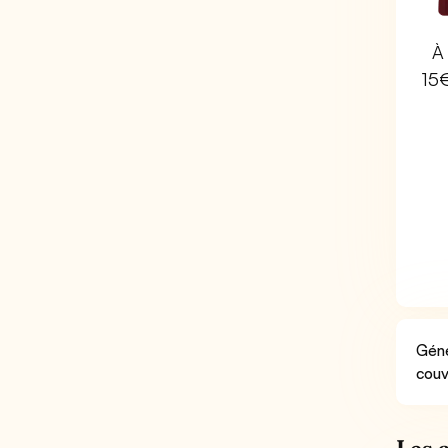
À 
15
Géné
couv