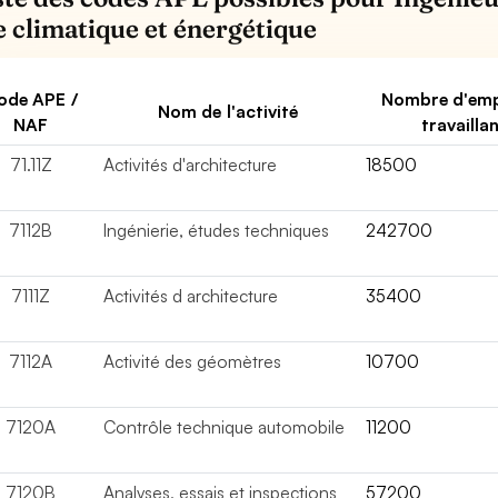
e climatique et énergétique
ode APE /
Nombre d'emp
Nom de l'activité
NAF
travailla
71.11Z
Activités d'architecture
18500
7112B
Ingénierie, études techniques
242700
7111Z
Activités d architecture
35400
7112A
Activité des géomètres
10700
7120A
Contrôle technique automobile
11200
7120B
Analyses, essais et inspections
57200