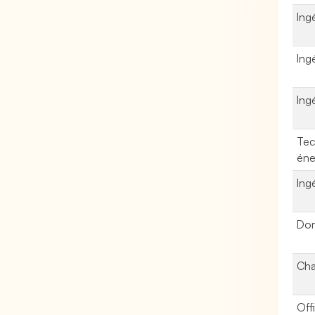
Ing
Ing
Ing
Tec
éne
Ing
Dom
Cha
Off