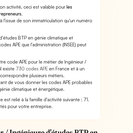
son activité, ceci est valable pour
les
trepreneurs
.
a à l'issue de son immatriculation qu'un numéro
e d'études BTP en génie climatique et
s codes APE que l'administration (INSEE) peut
otre code APE pour le métier de Ingénieur /
l existe
730 codes APE
en France et à un
correspondre plusieurs métiers.
ettant de vous donner les codes APE probables
 génie climatique et énergétique.
t relié à la famille d'activité suivante : 71.
ités pour votre entreprise.
ur / Ingénieure d'études BTP en