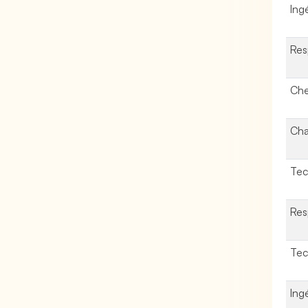
Ing
Res
Che
Cha
Tec
Res
Tec
Ing