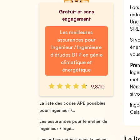
Lors
Gratuit et sans
entr
engagement
Une 
SIRE
Les meilleures
assurances pour
Si v
éner
Ingénieur / Ingénieure
vous
d'études BTP en génie
climatique et
Prem
énergétique
Ingé
méti
9,8/10
Néan
si v
La liste des codes APE possibles
Ingé
pour Ingénieur /...
Cela
Les assurances pour le métier de
Ingénieur / Ingé...
La l
Les autres métiers dans la même