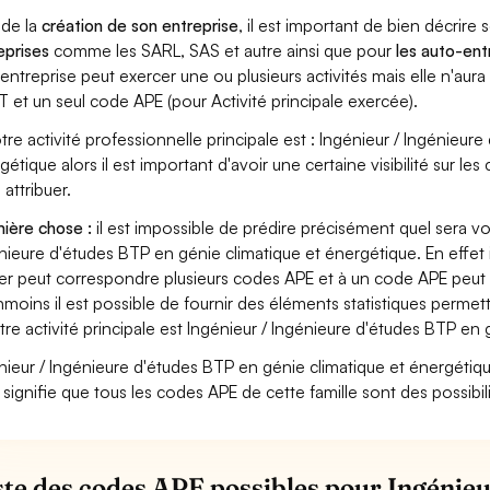
 de la
création de son entreprise
, il est important de bien décrire 
eprises
comme les SARL, SAS et autre ainsi que pour
les auto-en
entreprise peut exercer une ou plusieurs activités mais elle n'aur
T et un seul code APE (pour Activité principale exercée).
otre activité professionnelle principale est : Ingénieur / Ingénieur
gétique alors il est important d'avoir une certaine visibilité sur le
 attribuer.
ière chose :
il est impossible de prédire précisément quel sera v
nieure d'études BTP en génie climatique et énergétique. En effet i
er peut correspondre plusieurs codes APE et à un code APE peut 
moins il est possible de fournir des éléments statistiques perm
otre activité principale est Ingénieur / Ingénieure d'études BTP en
nieur / Ingénieure d'études BTP en génie climatique et énergétique es
 signifie que tous les codes APE de cette famille sont des possibil
iste des codes APE possibles pour Ingénie