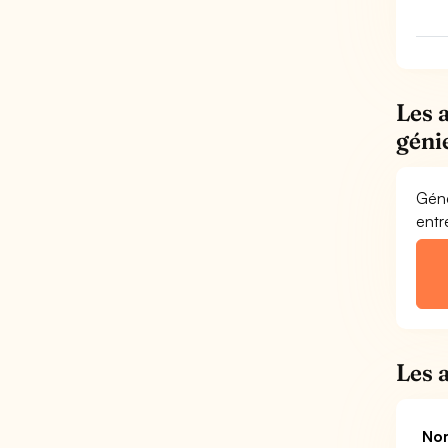
Les 
géni
Géné
entr
Les 
Nom