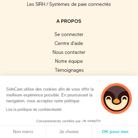
Les SIRH / Systèmes de paie connectés
A PROPOS
Se connecter
Centre d'aide
Nous contacter
Notre équipe
Témoignages
Travailler chez SideCare
Mentions légales
SideCare utilise des cookies afin de vous offrir la
meilleure expérience possible. En poursuivant la
CGU & RGPD
navigation, vous acceptez notre politique.
Cookies
2 personnes
Lire la politique de confidentialité
consultent
NOS APPS
actuellement cette
Consentements certifiés par
page
Politique de cookies
App Store
Non merci
Je choisis
OK pour moi