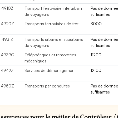
4910Z
Transport ferroviaire interurbain
Pas de donné
de voyageurs
suffisantes
4920Z
Transports ferroviaires de fret
3000
4931Z
Transports urbains et suburbains
Pas de donné
de voyageurs
suffisantes
4939C
Téléphériques et remontées
11200
mécaniques
4942Z
Services de déménagement
12100
4950Z
Transports par conduites
Pas de donné
suffisantes
assurances pour le métier de Contrôleur /