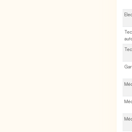
Ele
Tec
aut
Tec
Gar
Méc
Méc
Méc