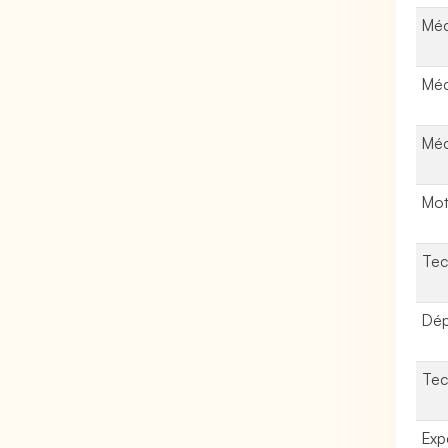
Méc
Méc
Méc
Mot
Tec
Dép
Tec
Exp