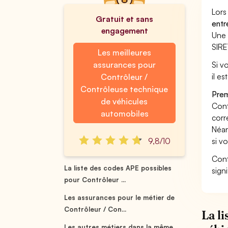
Lors
Gratuit et sans
entr
engagement
Une 
SIRE
Les meilleures
assurances pour
Si v
il e
Contrôleur /
Contrôleuse technique
Prem
de véhicules
Cont
automobiles
corr
Néan
9,8/10
si v
Cont
La liste des codes APE possibles
sign
pour Contrôleur ...
Les assurances pour le métier de
Contrôleur / Con...
La l
Les autres métiers dans la même