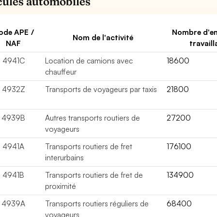
cules automobiles
ode APE /
Nombre d'e
Nom de l'activité
NAF
travaill
4941C
Location de camions avec
18600
chauffeur
4932Z
Transports de voyageurs par taxis
21800
4939B
Autres transports routiers de
27200
voyageurs
4941A
Transports routiers de fret
176100
interurbains
4941B
Transports routiers de fret de
134900
proximité
4939A
Transports routiers réguliers de
68400
voyageurs