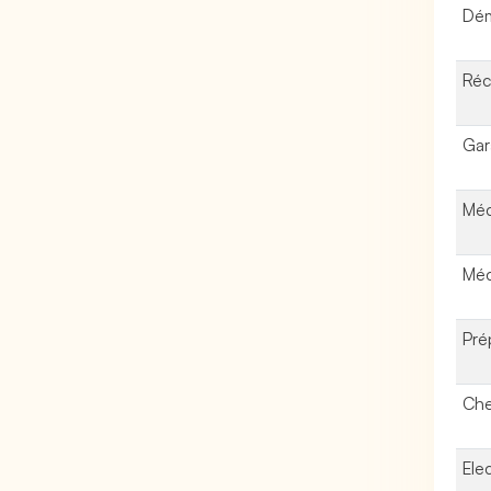
Dém
Réc
Gar
Méc
Méc
Pré
Che
Elec