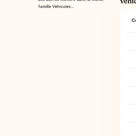
véhi
famille Véhicules...
C