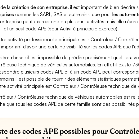
 de la
création de son entreprise
, il est important de bien décrire 
eprises
comme les SARL, SAS et autre ainsi que pour
les auto-en
entreprise peut exercer une ou plusieurs activités mais elle n'aur
T et un seul code APE (pour Activité principale exercée).
otre activité professionnelle principale est : Contrôleur / Contrô
st important d'avoir une certaine visibilité sur les codes APE que l'a
ière chose :
il est impossible de prédire précisément quel sera v
rôleuse technique de véhicules automobiles. En effet il existe
73
espondre plusieurs codes APE et à un code APE peut correspondre
moins il est possible de fournir des éléments statistiques perm
otre activité principale est Contrôleur / Contrôleuse technique de
rôleur / Contrôleuse technique de véhicules automobiles est relié à
ifie que tous les codes APE de cette famille sont des possibilités 
iste des codes APE possibles pour Contrôl