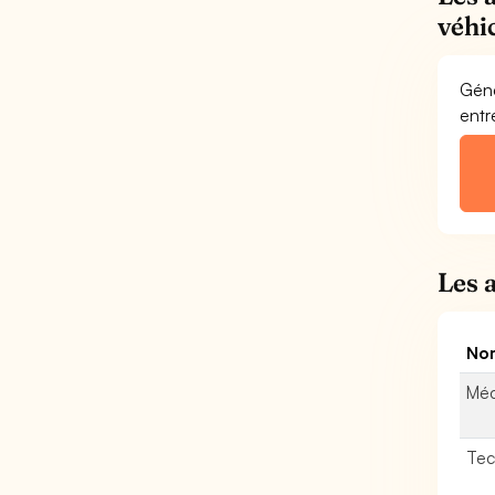
véhi
Géné
entr
Les 
Nom
Méc
Tec