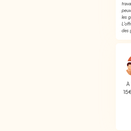
trav
peuv
les g
L’of
des 
À 
15