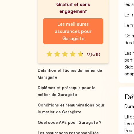
Gratuit et sans
les 
engagement
Le t
Les meilleures
Le t
assurances pour
Ce m
Garagiste
des
Les 
9,8/10
part
Side
Définition et tâches du métier de
adap
Garagiste
Diplômes et prérequis pour le
métier de Garagiste
Déf
Conditions et rémunérations pour
Dura
le métier de Garagiste
Effe
Quel code APE pour Garagiste ?
les 
Peut
Les assurances responsabilités