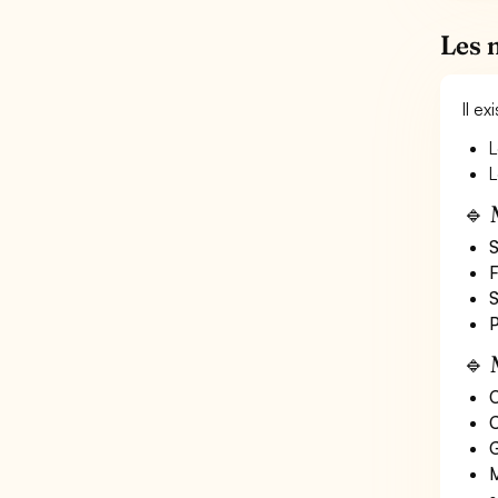
Les 
Il e
L
L
🔹 
S
F
S
P
🔹 
O
C
G
M