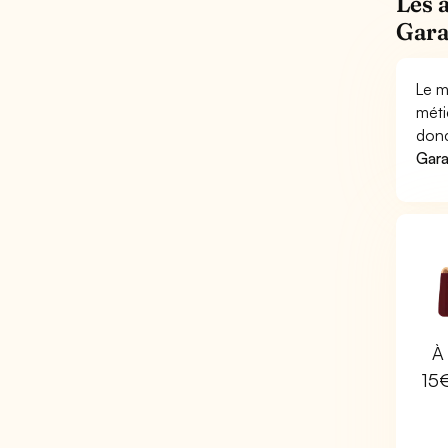
Les 
Gara
Le m
méti
donc
Gara
À 
15