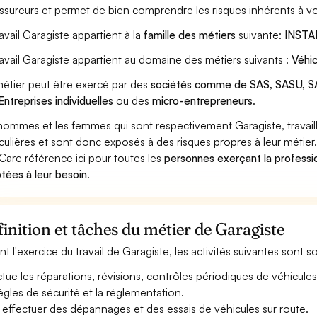
assureurs et permet de bien comprendre les risques inhérents à vo
ravail Garagiste appartient à la
famille des métiers
suivante:
INSTA
ravail Garagiste appartient au domaine des métiers suivants :
Véhic
étier peut être exercé par des
sociétés comme de SAS, SASU, SA
Entreprises individuelles
ou des
micro-entrepreneurs
.
hommes et les femmes qui sont respectivement Garagiste, travail
iculières et sont donc exposés à des risques propres à leur métier
Care référence ici pour toutes les
personnes exerçant la professio
tées à leur besoin
.
inition et tâches du métier de Garagiste
nt l'exercice du travail de Garagiste, les activités suivantes sont 
ctue les réparations, révisions, contrôles périodiques de véhicules
règles de sécurité et la réglementation.
 effectuer des dépannages et des essais de véhicules sur route.