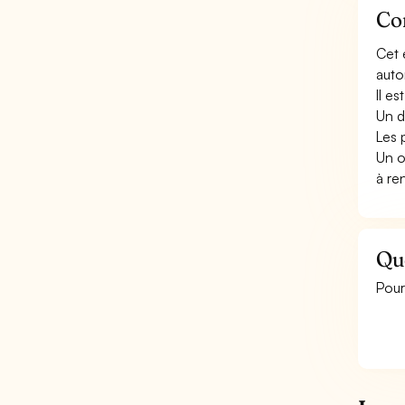
Con
Cet 
auto
Il e
Un d
Les 
Un o
à re
Qu
Pour