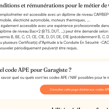
ditions et rémunérations pour le métier de
emploi/métier est accessible avec un diplôme de niveau CAP/BEP 
mobile, électricité automobile, moteurs thermiques, ...
st également accessible avec une expérience professionnelle dans
iplôme de niveau Bac+2 (BTS, DUT, ...) peut être demandé selon l
permis B, BE, C, C1, CE, C1E, D, D1, DE, D1E (précédemment B, C, D
u plusieurs Certificat(s) d''Aptitude à la Conduite En Sécurité -C
nouveler périodiquement peu(ven)t être requis.
el code APE pour Garagiste ?
 savoir quel ou quels sont les codes APE / NAF possibles pour le 
Consultez cette page dédiée aux codes AP