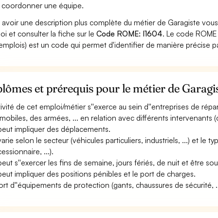
 coordonner une équipe.
 avoir une description plus complète du métier de Garagiste vous
oi et consulter la fiche sur le
Code ROME: I1604
. Le code ROME 
emplois) est un code qui permet d'identifier de manière précise p
lômes et prérequis pour le métier de Garagi
ctivité de cet emploi/métier s''exerce au sein d''entreprises de ré
mobiles, des armées, ... en relation avec différents intervenants (cli
 peut impliquer des déplacements.
varie selon le secteur (véhicules particuliers, industriels, ...) et le 
essionnaire, ...).
 peut s''exercer les fins de semaine, jours fériés, de nuit et être so
 peut impliquer des positions pénibles et le port de charges.
ort d''équipements de protection (gants, chaussures de sécurité, ..