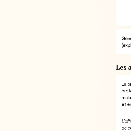
Géné
(exp
Les 
Le p
prof
mala
et e
L’of
de c