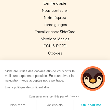
Centre d'aide
Nous contacter
Notre équipe
Témoignages
Travailler chez SideCare
Mentions légales
CGU & RGPD
Cookies
NOS APPS
SideCare utilise des cookies afin de vous offrir la
App Store
meilleure expérience possible. En poursuivant la
Google Play
navigation, vous acceptez notre politique.
3 personnes
Lire la politique de confidentialité
consultent
actuellement cette
Consentements certifiés par
page
Politique de cookies
Non merci
Je choisis
OK pour moi
© 2026 SideCare. Tous droits réservés.