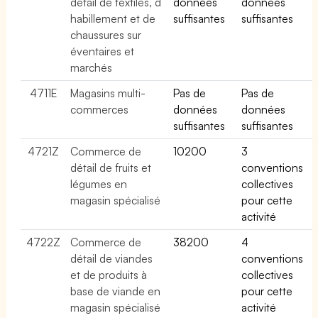
détail de textiles, d
données
données
habillement et de
suffisantes
suffisantes
chaussures sur
éventaires et
marchés
4711E
Magasins multi-
Pas de
Pas de
commerces
données
données
suffisantes
suffisantes
4721Z
Commerce de
10200
3
détail de fruits et
conventions
légumes en
collectives
magasin spécialisé
pour cette
activité
4722Z
Commerce de
38200
4
détail de viandes
conventions
et de produits à
collectives
base de viande en
pour cette
magasin spécialisé
activité