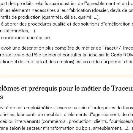
oit des produits relatifs aux industries de l''ameublement et du b
nit les éléments nécessaires à leur fabrication (dossier, devis de pr
atifs de production (quantités, délais, qualité, ...).
 élaborer des procédures qualité et des solutions d''amélioration 
isationnelles, ...).
 coordonner une équipe.
 avoir une description plus complète du métier de Traceur / Trac
re sur le site de Pôle Emploi et consulter la fiche sur le
Code ROM
ationnel des métiers et des emplois) est un code qui permet d'ide
lômes et prérequis pour le métier de Traceu
s
ctivité de cet emploi/métier s''exerce au sein d''entreprises de tra
strielles, fabricants de meubles, d''éléments d''agencement, de cha
ices ou intervenants (commercial, production, clients, fournisseurs, 
 varie selon le secteur (transformation du bois, ameublement, ...), l