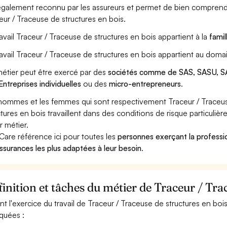
également reconnu par les assureurs et permet de bien comprendr
eur / Traceuse de structures en bois.
ravail Traceur / Traceuse de structures en bois appartient à la
famil
ravail Traceur / Traceuse de structures en bois appartient au doma
étier peut être exercé par des
sociétés comme de SAS, SASU, SA
Entreprises individuelles
ou des
micro-entrepreneurs
.
hommes et les femmes qui sont respectivement Traceur / Traceus
ctures en bois travaillent dans des conditions de risque particuli
r métier.
Care référence ici pour toutes les
personnes exerçant la professi
assurances les plus adaptées à leur besoin
.
inition et tâches du métier de Traceur / Tra
nt l'exercice du travail de Traceur / Traceuse de structures en bois
iquées :