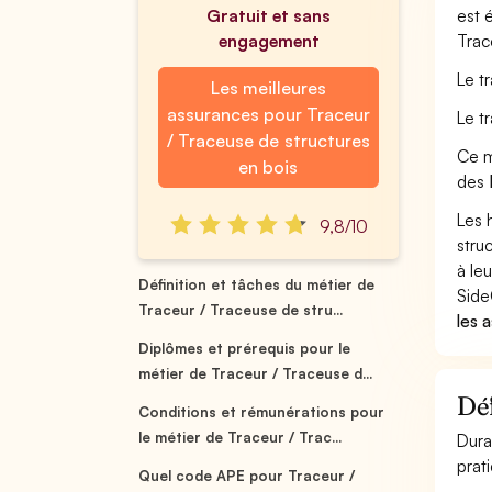
Gratuit et sans
est 
engagement
Trac
Le t
Les meilleures
assurances pour Traceur
Le t
/ Traceuse de structures
Ce m
en bois
des
Les 
9,8/10
stru
à leu
Définition et tâches du métier de
Side
Traceur / Traceuse de stru...
les 
Diplômes et prérequis pour le
métier de Traceur / Traceuse d...
Déf
Conditions et rémunérations pour
le métier de Traceur / Trac...
Dura
prat
Quel code APE pour Traceur /