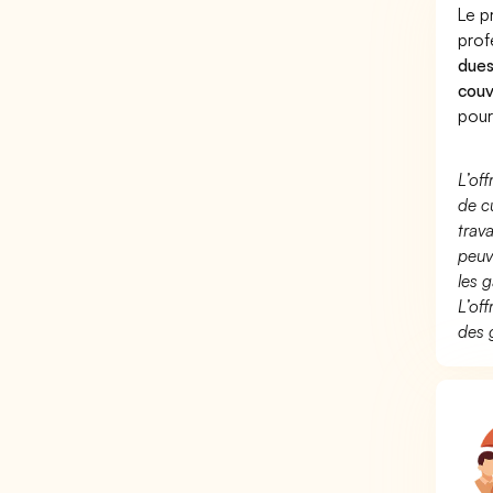
Le p
prof
dues
couv
pour
L’of
de c
trav
peuv
les g
L’of
des 