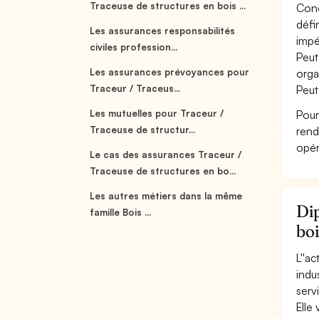
Traceuse de structures en bois ...
Conç
défi
Les assurances responsabilités
impér
civiles profession...
Peut
Les assurances prévoyances pour
organ
Traceur / Traceus...
Peut
Les mutuelles pour Traceur /
Pour
Traceuse de structur...
rend
opér
Le cas des assurances Traceur /
Traceuse de structures en bo...
Les autres métiers dans la même
Dip
famille Bois ...
boi
L''a
indu
serv
Elle