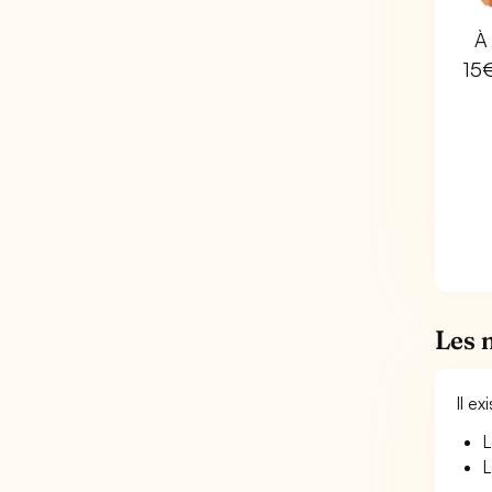
À 
15
Les 
Il e
L
L