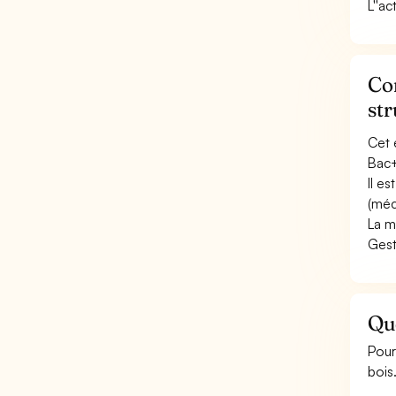
L''ac
Con
str
Cet 
Bac+
Il e
(méc
La m
Gest
Que
Pour
bois