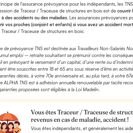
rincipe de l'assurance prévoyance pour les indépendants, les TNS
ession de Traceur / Traceuse de structures en bois est de
couvrir
 à des accidents ou des maladies
. Les assurances prévoyances 
rir vos proches (conjoint et enfants) si vous avez un accident mort
 Traceur / Traceuse de structures en bois:
fre de prévoyance TNS est destinée aux Travailleurs Non-Salariés No
umul emploi – retraite souhaitant se prémunir contre les conséquen
ail en prévoyant le versement d’un capital, d’une rente ou d’indemnit
ent être souscrites entre 18 et 65 ans sous réserve d’être en activi
aranties décès, à votre 70e anniversaire et, au plus tard, à votre 67e
fre ALPHA TNS est à adhésion annuelle renouvelable par tacite recon
garanties proposées sont éligibles à la Loi Madelin.
Vous êtes Traceur / Traceuse de struct
revenus en cas de maladie, accident !
Vous êtes indépendants, et généralement les aide