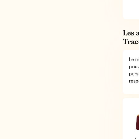
Les 
Trac
Le m
pouv
pers
respo