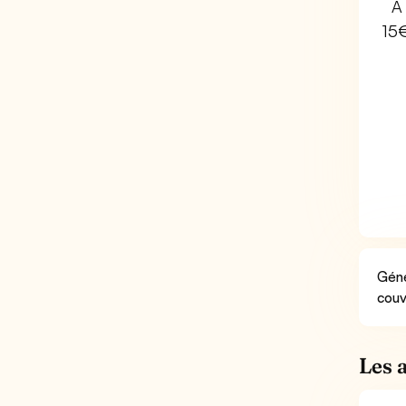
À 
15
Géné
couv
Les 