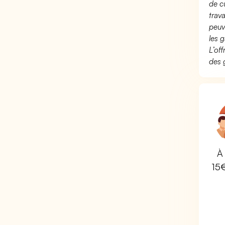
de c
trav
peuv
les g
L’of
des 
À 
15