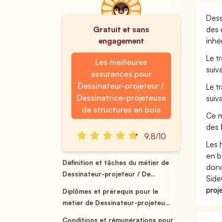
Dess
Gratuit et sans
des 
engagement
inhé
Le t
Les meilleures
suiv
assurances pour
Dessinateur-projeteur /
Le t
Dessinatrice-projeteuse
suiv
de structures en bois
Ce m
des
9,8/10
Les 
en b
Définition et tâches du métier de
donc
Dessinateur-projeteur / De...
Side
proj
Diplômes et prérequis pour le
métier de Dessinateur-projeteu...
Conditions et rémunérations pour