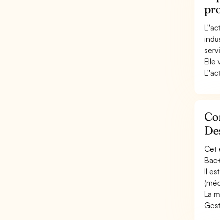
pro
L''a
indu
serv
Elle
L''ac
Con
Des
Cet 
Bac+
Il e
(méc
La m
Gest