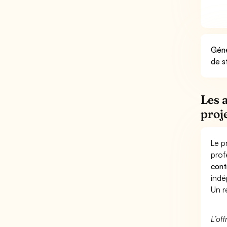
Géné
de s
Les 
proj
Le p
prof
cont
indé
Un r
L’of