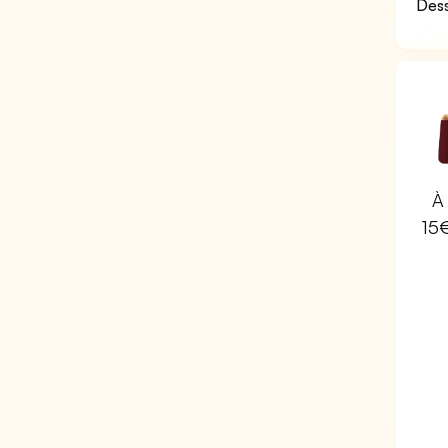
Dess
À 
15