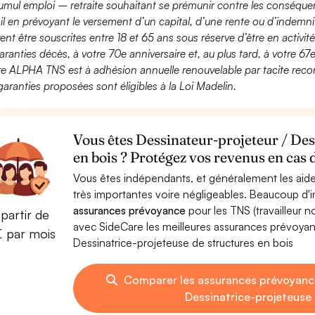
umul emploi – retraite souhaitant se prémunir contre les conséquen
ail en prévoyant le versement d’un capital, d’une rente ou d’indemnit
ent être souscrites entre 18 et 65 ans sous réserve d’être en activi
aranties décès, à votre 70e anniversaire et, au plus tard, à votre 67e
fre ALPHA TNS est à adhésion annuelle renouvelable par tacite recon
garanties proposées sont éligibles à la Loi Madelin.
Vous êtes Dessinateur-projeteur / Des
en bois ? Protégez vos revenus en cas 
Vous êtes indépendants, et généralement les aide
très importantes voire négligeables. Beaucoup d
assurances prévoyance
pour les TNS (travailleur 
partir de
avec SideCare les meilleures assurances prévoyan
€ par mois
Dessinatrice-projeteuse de structures en bois
Comparer les assurances prévoyance
Dessinatrice-projeteuse 