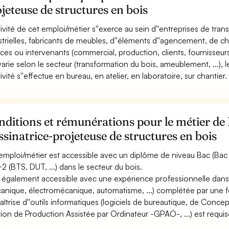
jeteuse de structures en bois
ctivité de cet emploi/métier s''exerce au sein d''entreprises de tra
strielles, fabricants de meubles, d''éléments d''agencement, de cha
ices ou intervenants (commercial, production, clients, fournisseurs, 
 varie selon le secteur (transformation du bois, ameublement, ...), l
tivité s''effectue en bureau, en atelier, en laboratoire, sur chantier.
ditions et rémunérations pour le métier de 
sinatrice-projeteuse de structures en bois
emploi/métier est accessible avec un diplôme de niveau Bac (Bac p
2 (BTS, DUT, ...) dans le secteur du bois.
st également accessible avec une expérience professionnelle dans 
anique, électromécanique, automatisme, ...) complétée par une fo
aîtrise d''outils informatiques (logiciels de bureautique, de Conc
ion de Production Assistée par Ordinateur -GPAO-, ...) est requis