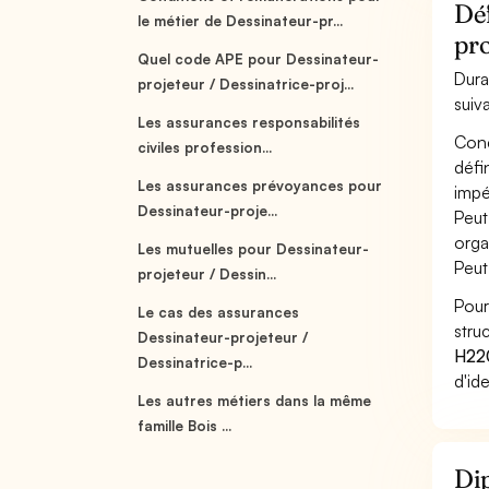
Déf
le métier de Dessinateur-pr...
pro
Quel code APE pour Dessinateur-
Dura
projeteur / Dessinatrice-proj...
suiv
Les assurances responsabilités
Conç
civiles profession...
défi
Les assurances prévoyances pour
impér
Dessinateur-proje...
Peut
organ
Les mutuelles pour Dessinateur-
Peut
projeteur / Dessin...
Pour
Le cas des assurances
stru
Dessinateur-projeteur /
H22
Dessinatrice-p...
d'id
Les autres métiers dans la même
famille Bois ...
Dip