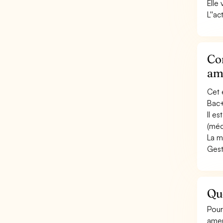
Elle
L''ac
Con
am
Cet 
Bac+
Il e
(méc
La m
Gest
Qu
Pour
ame