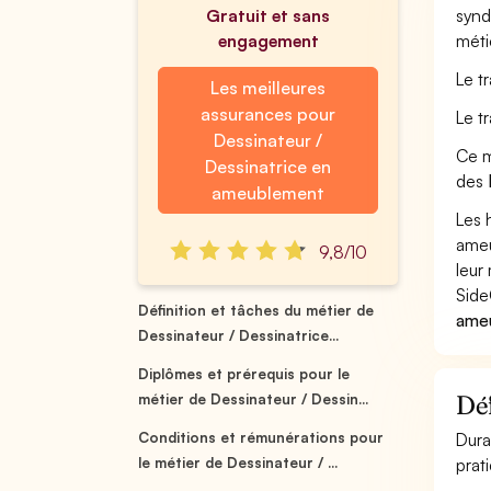
Gratuit et sans
synd
engagement
méti
Le t
Les meilleures
assurances pour
Le t
Dessinateur /
Ce m
Dessinatrice en
des
ameublement
Les 
ameu
9,8/10
leur 
Side
Définition et tâches du métier de
ameu
Dessinateur / Dessinatrice...
Diplômes et prérequis pour le
Déf
métier de Dessinateur / Dessin...
Conditions et rémunérations pour
Dura
le métier de Dessinateur / ...
prat