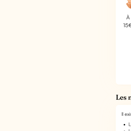
À 
15
Les 
Il e
L