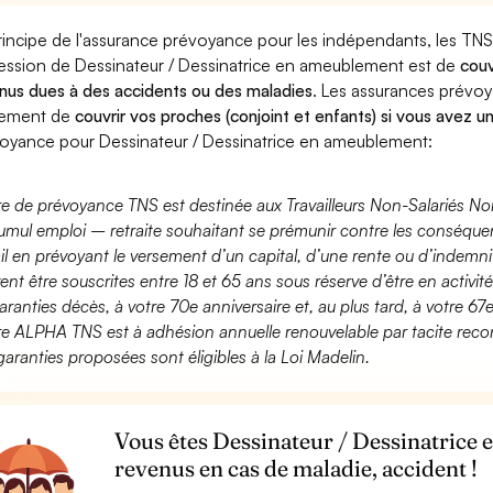
rincipe de l'assurance prévoyance pour les indépendants, les TNS
ession de Dessinateur / Dessinatrice en ameublement est de
couv
nus dues à des accidents ou des maladies
. Les assurances prévo
lement de
couvrir vos proches (conjoint et enfants) si vous avez u
oyance pour Dessinateur / Dessinatrice en ameublement:
fre de prévoyance TNS est destinée aux Travailleurs Non-Salariés No
umul emploi – retraite souhaitant se prémunir contre les conséquen
ail en prévoyant le versement d’un capital, d’une rente ou d’indemnit
ent être souscrites entre 18 et 65 ans sous réserve d’être en activi
aranties décès, à votre 70e anniversaire et, au plus tard, à votre 67e
fre ALPHA TNS est à adhésion annuelle renouvelable par tacite recon
garanties proposées sont éligibles à la Loi Madelin.
Vous êtes Dessinateur / Dessinatrice
revenus en cas de maladie, accident !