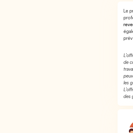
Le p
prof
reve
éga
prév
L’of
de c
trav
peuv
les g
L’of
des 