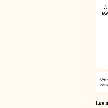
À 
15
Géné
couv
Les 