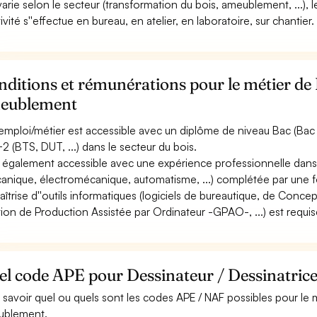
 varie selon le secteur (transformation du bois, ameublement, ...), l
tivité s''effectue en bureau, en atelier, en laboratoire, sur chantier.
ditions et rémunérations pour le métier de 
eublement
emploi/métier est accessible avec un diplôme de niveau Bac (Bac p
2 (BTS, DUT, ...) dans le secteur du bois.
st également accessible avec une expérience professionnelle dans 
anique, électromécanique, automatisme, ...) complétée par une fo
aîtrise d''outils informatiques (logiciels de bureautique, de Conc
ion de Production Assistée par Ordinateur -GPAO-, ...) est requis
el code APE pour Dessinateur / Dessinatric
 savoir quel ou quels sont les codes APE / NAF possibles pour le 
ublement.