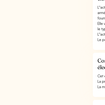
L''a
armé
fourn
Elle 
le t
L''a
Le p
Con
éle
Cet 
La p
La m