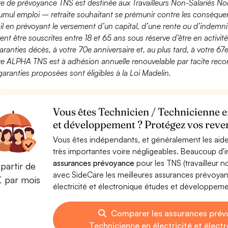
fre de prévoyance TNS est destinée aux Travailleurs Non-Salariés No
umul emploi – retraite souhaitant se prémunir contre les conséquen
ail en prévoyant le versement d’un capital, d’une rente ou d’indemnit
ent être souscrites entre 18 et 65 ans sous réserve d’être en activi
aranties décès, à votre 70e anniversaire et, au plus tard, à votre 67e
fre ALPHA TNS est à adhésion annuelle renouvelable par tacite recon
garanties proposées sont éligibles à la Loi Madelin.
Vous êtes Technicien / Technicienne en
et développement ? Protégez vos reven
Vous êtes indépendants, et généralement les aide
très importantes voire négligeables. Beaucoup d
assurances prévoyance
pour les TNS (travailleur 
partir de
avec SideCare les meilleures assurances prévoya
€ par mois
électricité et électronique études et développem
Comparer les assurances prév
Technicienne en électricité et élec