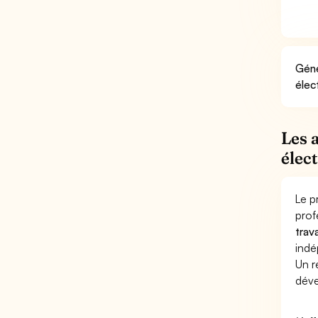
Géné
élec
Les 
élec
Le p
prof
trav
indé
Un r
dév