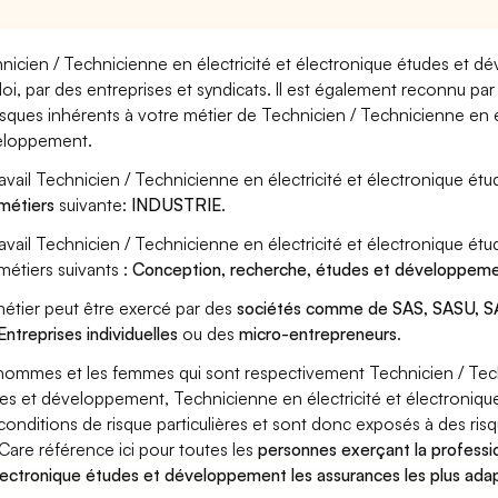
nicien / Technicienne en électricité et électronique études et d
oi, par des entreprises et syndicats. Il est également reconnu p
risques inhérents à votre métier de Technicien / Technicienne en é
eloppement.
ravail Technicien / Technicienne en électricité et électronique é
métiers
suivante:
INDUSTRIE
.
ravail Technicien / Technicienne en électricité et électronique 
métiers suivants :
Conception, recherche, études et développem
étier peut être exercé par des
sociétés comme de SAS, SASU, SA
Entreprises individuelles
ou des
micro-entrepreneurs
.
hommes et les femmes qui sont respectivement Technicien / Techn
es et développement, Technicienne en électricité et électroniqu
conditions de risque particulières et sont donc exposés à des risq
Care référence ici pour toutes les
personnes exerçant la professio
lectronique études et développement les assurances les plus adap