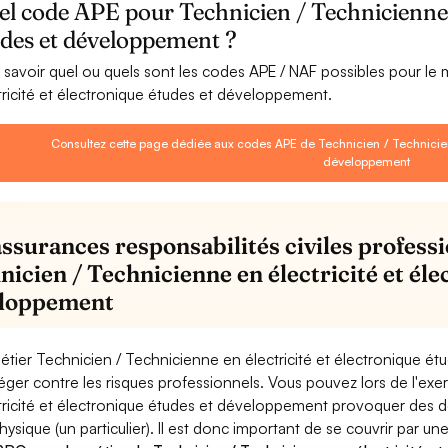
l code APE pour Technicien / Technicienne e
udes et développement ?
 savoir quel ou quels sont les codes APE / NAF possibles pour le
tricité et électronique études et développement.
Consultez cette page dédiée aux codes APE de Technicien / Technicienn
développement
assurances responsabilités civiles professi
nicien / Technicienne en électricité et éle
loppement
étier Technicien / Technicienne en électricité et électronique 
éger contre les risques professionnels. Vous pouvez lors de l'ex
tricité et électronique études et développement provoquer des
hysique (un particulier). Il est donc important de se couvrir par un