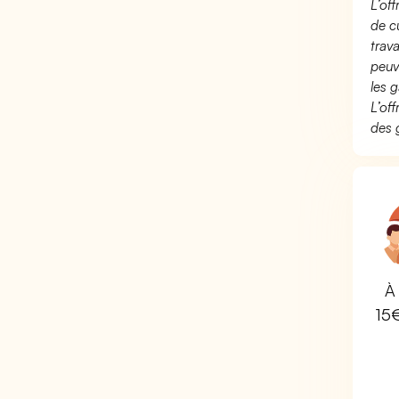
L’of
de c
trav
peuv
les g
L’of
des 
À 
15