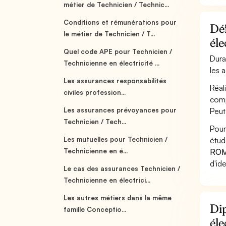
métier de Technicien / Technic...
Conditions et rémunérations pour
Déf
le métier de Technicien / T...
él
Quel code APE pour Technicien /
Dura
Technicienne en électricité ...
les 
Les assurances responsabilités
Réal
civiles profession...
comp
Les assurances prévoyances pour
Peut
Technicien / Tech...
Pour
Les mutuelles pour Technicien /
étud
Technicienne en é...
ROM
d'id
Le cas des assurances Technicien /
Technicienne en électrici...
Les autres métiers dans la même
Dip
famille Conceptio...
éle