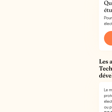
Que
ét
Pour
élec
Les 
Tech
déve
Le m
prot
élec
ou p