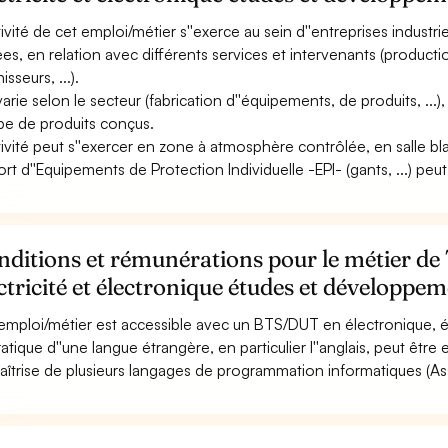
ctivité de cet emploi/métier s''exerce au sein d''entreprises industri
es, en relation avec différents services et intervenants (productio
isseurs, ...).
varie selon le secteur (fabrication d''équipements, de produits, ...),
ype de produits conçus.
ctivité peut s''exercer en zone à atmosphère contrôlée, en salle b
ort d''Equipements de Protection Individuelle -EPI- (gants, ...) peut
ditions et rémunérations pour le métier de
ctricité et électronique études et développe
emploi/métier est accessible avec un BTS/DUT en électronique, él
ratique d''une langue étrangère, en particulier l''anglais, peut être 
aîtrise de plusieurs langages de programmation informatiques (Ass