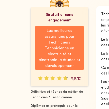
Tech
Gratuit et sans
empl
engagement
les 
Les meilleures
dév
assurances pour
Le t
Technicien /
des 
Technicienne en
Le t
électricité et
des 
électronique études et
développement
Ce m
des
9,8/10
Les 
étud
Définition et tâches du métier de
des 
Technicien / Technicienne ...
Side
et é
Diplômes et prérequis pour le