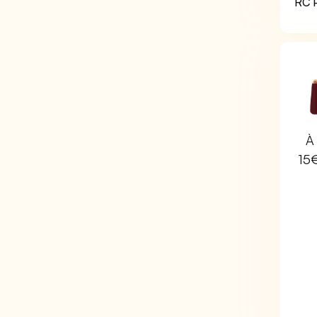
RC P
À 
15