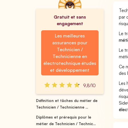
Tech
Gratuit et sans
par 
engagement
risq
Le t
Les meilleures
méti
assurances pour
Technicien /
Le t
Technicienne en
méti
électrotechnique études
Ce m
et développement
des
Les 
9,8/10
déve
risq
Définition et tâches du métier de
Side
Technicien / Technicienne ...
élec
Diplômes et prérequis pour le
métier de Technicien / Technic...