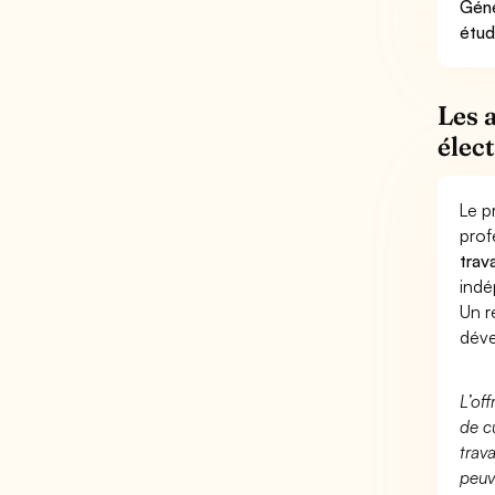
Géné
étud
Les 
élec
Le p
prof
trav
indé
Un r
dév
L’of
de c
trav
peuv