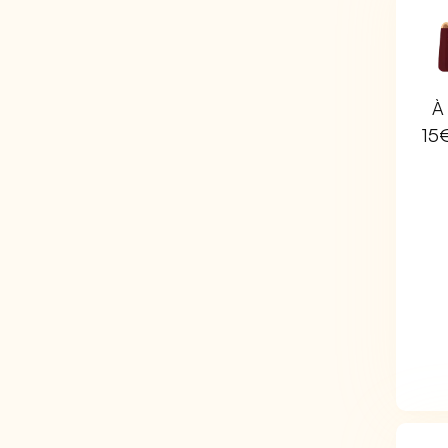
À 
15