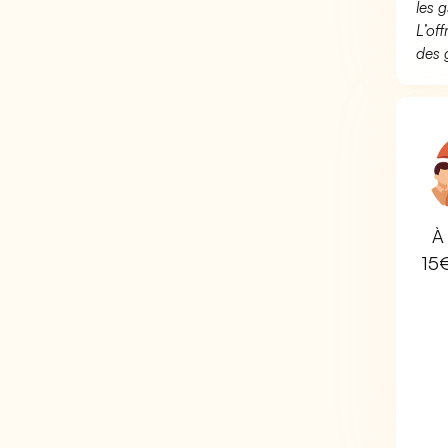
les g
L’of
des 
À 
15