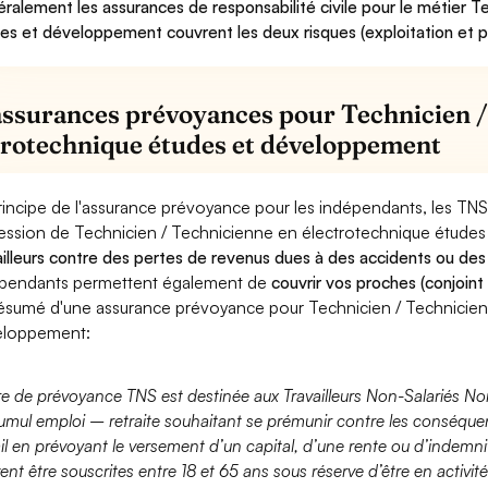
ralement les assurances de responsabilité civile pour le métier T
es et développement couvrent les deux risques (exploitation et p
assurances prévoyances pour Technicien /
trotechnique études et développement
rincipe de l'assurance prévoyance pour les indépendants, les TNS
ession de Technicien / Technicienne en électrotechnique étude
ailleurs contre des pertes de revenus dues à des accidents ou des
pendants permettent également de
couvrir vos proches (conjoint
ésumé d'une assurance prévoyance pour Technicien / Technicien
eloppement:
fre de prévoyance TNS est destinée aux Travailleurs Non-Salariés No
umul emploi – retraite souhaitant se prémunir contre les conséquen
ail en prévoyant le versement d’un capital, d’une rente ou d’indemnit
ent être souscrites entre 18 et 65 ans sous réserve d’être en activi