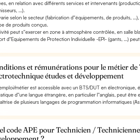
es, en relation avec différents services et intervenants (productio
isseurs, ...).
varie selon le secteur (fabrication d''équipements, de produits, ...),
ype de produits conçus.
ctivité peut s''exercer en zone à atmosphère contrôlée, en salle b
ort d''Equipements de Protection Individuelle -EPI- (gants, ...) peut
ditions et rémunérations pour le métier de
ectrotechnique études et développement
emploi/métier est accessible avec un BTS/DUT en électronique, él
ratique d''une langue étrangère, en particulier l''anglais, peut être 
aîtrise de plusieurs langages de programmation informatiques (Ass
l code APE pour Technicien / Technicienne 
veloppement ?