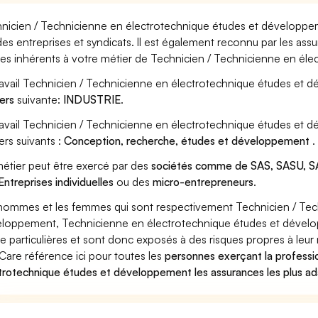
nicien / Technicienne en électrotechnique études et développem
des entreprises et syndicats. Il est également reconnu par les as
ues inhérents à votre métier de Technicien / Technicienne en él
ravail Technicien / Technicienne en électrotechnique études et 
ers
suivante:
INDUSTRIE
.
ravail Technicien / Technicienne en électrotechnique études et
ers suivants :
Conception, recherche, études et développement
.
étier peut être exercé par des
sociétés comme de SAS, SASU, SA
Entreprises individuelles
ou des
micro-entrepreneurs
.
hommes et les femmes qui sont respectivement Technicien / Tec
loppement, Technicienne en électrotechnique études et dévelop
ue particulières et sont donc exposés à des risques propres à leur 
Care référence ici pour toutes les
personnes exerçant la professi
trotechnique études et développement les assurances les plus ad