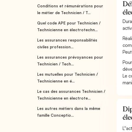
Déf
Conditions et rémunérations pour
él
le métier de Technicien / T...
Dura
Quel code APE pour Technicien /
acti
Technicienne en électrotechn...
Réal
Les assurances responsabilités
comp
civiles profession...
Peut
Les assurances prévoyances pour
Pour
Technicien / Tech...
déve
Les mutuelles pour Technicien /
Le c
Technicienne en é...
mani
Le cas des assurances Technicien /
Technicienne en électrote...
Dip
Les autres métiers dans la même
famille Conceptio...
él
L''a