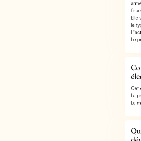
armé
fourn
Elle 
le t
L''a
Le p
Con
él
Cet 
La p
La m
Que
dé