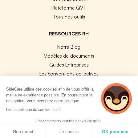
Plateforme QVT
Tous nos outils
RESSOURCES RH
Notre Blog
Modèles de documents
Guides Entreprises
Les conventions collectives
Les codes APE / NAF
SideCare utilise des cookies afin de vous offrir la
Base des métiers
meilleure expérience possible. En poursuivant la
Les assureurs partenaires
navigation, vous acceptez notre politique.
2 personnes
Le PMSS par année
Lire la politique de confidentialité
consultent
Bureaux CPAM
actuellement cette
Consentements certifiés par
page
Les codes CCAM
Politique de cookies
Non merci
Je choisis
OK pour moi
Les OPCO