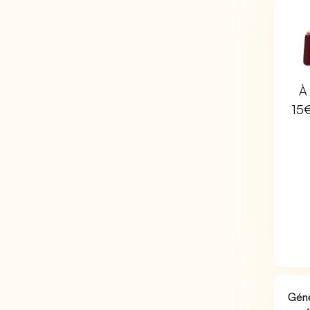
À 
15
Géné