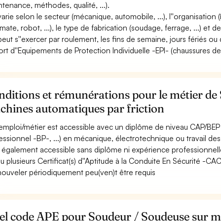
ntenance, méthodes, qualité, ...).
 varie selon le secteur (mécanique, automobile, ...), l''organisation 
mate, robot, ...), le type de fabrication (soudage, ferrage, ...) et d
 peut s''exercer par roulement, les fins de semaine, jours fériés ou 
ort d''Equipements de Protection Individuelle -EPI- (chaussures de sé
ditions et rémunérations pour le métier de
chines automatiques par friction
emploi/métier est accessible avec un diplôme de niveau CAP/BEP 
essionnel -BP-, ...) en mécanique, électrotechnique ou travail de
st également accessible sans diplôme ni expérience professionnell
u plusieurs Certificat(s) d''Aptitude à la Conduite En Sécurité -C
nouveler périodiquement peu(ven)t être requis
el code APE pour Soudeur / Soudeuse sur m