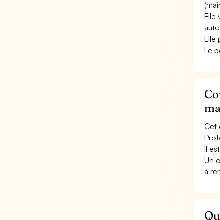
(mai
Elle
auto
Elle
Le p
Con
ma
Cet 
Prof
Il e
Un o
à re
Qu