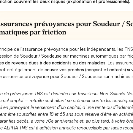
friction couvrent les deux risques (exploitation et professionnels).
assurances prévoyances pour Soudeur / S
matiques par friction
rincipe de l'assurance prévoyance pour les indépendants, les TNS
ession de Soudeur / Soudeuse sur machines automatiques par fri
es de revenus dues à des accidents ou des maladies
. Les assura
ettent également de
couvrir vos proches (conjoint et enfants) si
e assurance prévoyance pour Soudeur / Soudeuse sur machines au
fre de prévoyance TNS est destinée aux Travailleurs Non-Salariés No
umul emploi – retraite souhaitant se prémunir contre les conséquen
ail en prévoyant le versement d’un capital, d’une rente ou d’indemnit
ent être souscrites entre 18 et 65 ans sous réserve d’être en activi
aranties décès, à votre 70e anniversaire et, au plus tard, à votre 67e
fre ALPHA TNS est à adhésion annuelle renouvelable par tacite recon