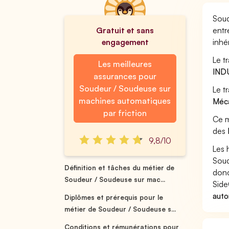
Soud
Gratuit et sans
entr
engagement
inhé
Le t
Les meilleures
IND
assurances pour
Soudeur / Soudeuse sur
Le t
machines automatiques
Méca
par friction
Ce m
des
9,8/10
Les 
Soud
Définition et tâches du métier de
donc
Soudeur / Soudeuse sur mac...
Side
auto
Diplômes et prérequis pour le
métier de Soudeur / Soudeuse s...
Conditions et rémunérations pour