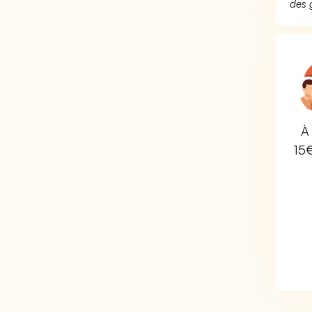
des 
À 
15