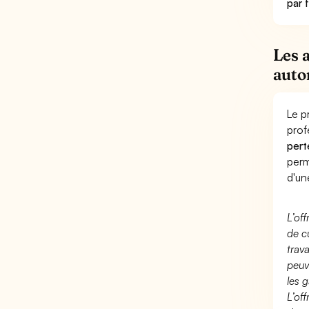
par 
Les 
auto
Le p
prof
pert
perm
d'un
L’of
de c
trav
peuv
les g
L’of