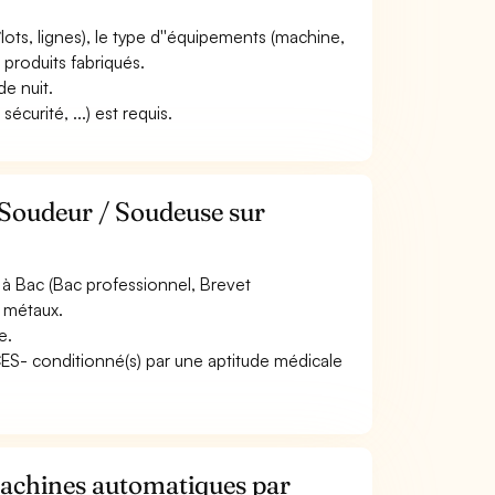
(îlots, lignes), le type d''équipements (machine,
e produits fabriqués.
de nuit.
curité, ...) est requis.
 Soudeur / Soudeuse sur
à Bac (Bac professionnel, Brevet
s métaux.
e.
ACES- conditionné(s) par une aptitude médicale
achines automatiques par