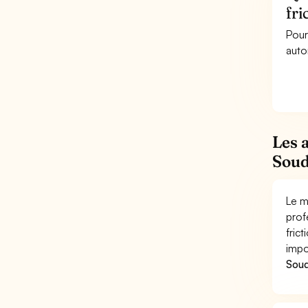
fri
Pour
auto
Les 
Soud
Le m
prof
fric
impo
Soud