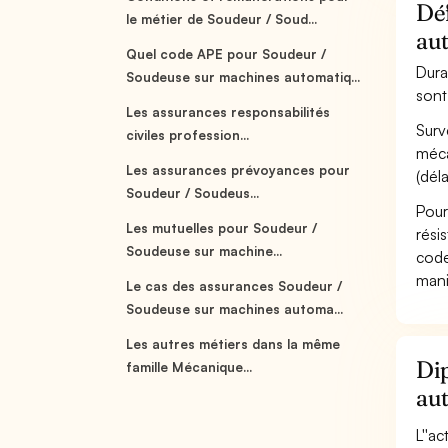
Déf
le métier de Soudeur / Soud...
au
Quel code APE pour Soudeur /
Dura
Soudeuse sur machines automatiq...
sont
Les assurances responsabilités
Surv
civiles profession...
méca
Les assurances prévoyances pour
(déla
Soudeur / Soudeus...
Pour
Les mutuelles pour Soudeur /
rési
Soudeuse sur machine...
code
mani
Le cas des assurances Soudeur /
Soudeuse sur machines automa...
Les autres métiers dans la même
Dip
famille Mécanique...
au
L''a