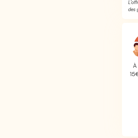
L’of
des 
À 
15