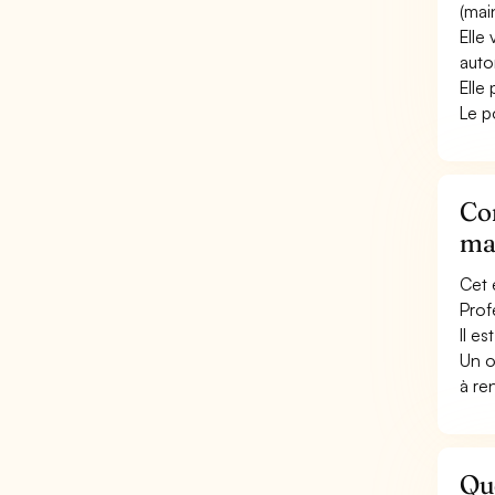
(mai
Elle
auto
Elle
Le p
Con
ma
Cet 
Prof
Il e
Un o
à re
Qu