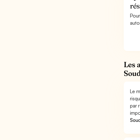
rés
Pour
auto
Les 
Soud
Le m
risq
par 
impo
Soud