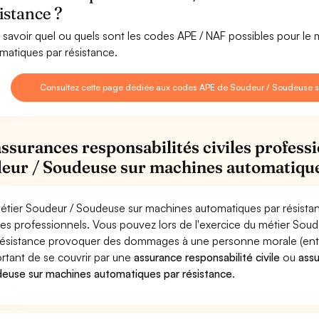
istance ?
 savoir quel ou quels sont les codes APE / NAF possibles pour l
matiques par résistance.
Consultez cette page dédiée aux codes APE de Soudeur / Soudeuse s
assurances responsabilités civiles professi
eur / Soudeuse sur machines automatique
étier Soudeur / Soudeuse sur machines automatiques par résistan
ues professionnels. Vous pouvez lors de l'exercice du métier So
résistance provoquer des dommages à une personne morale (entrepr
rtant de se couvrir par une
assurance responsabilité civile
ou
ass
euse sur machines automatiques par résistance
.