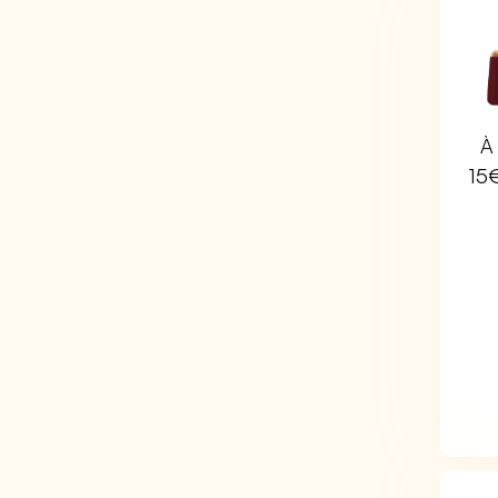
À 
15