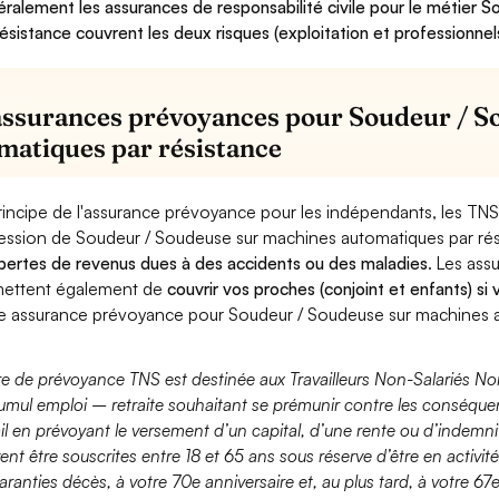
ralement les assurances de responsabilité civile pour le métier
résistance couvrent les deux risques (exploitation et professionnels
assurances prévoyances pour Soudeur / S
matiques par résistance
rincipe de l'assurance prévoyance pour les indépendants, les TNS
ession de Soudeur / Soudeuse sur machines automatiques par ré
pertes de revenus dues à des accidents ou des maladies
. Les as
ettent également de
couvrir vos proches (conjoint et enfants) si
e assurance prévoyance pour Soudeur / Soudeuse sur machines a
fre de prévoyance TNS est destinée aux Travailleurs Non-Salariés No
umul emploi – retraite souhaitant se prémunir contre les conséquen
ail en prévoyant le versement d’un capital, d’une rente ou d’indemnit
ent être souscrites entre 18 et 65 ans sous réserve d’être en activi
aranties décès, à votre 70e anniversaire et, au plus tard, à votre 67e