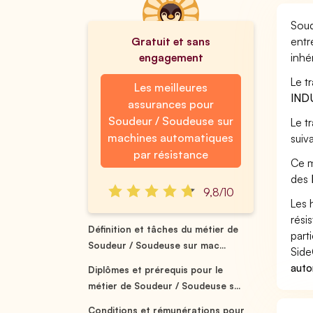
Soud
Gratuit et sans
entr
engagement
inhé
Le t
Les meilleures
IND
assurances pour
Soudeur / Soudeuse sur
Le t
machines automatiques
suiv
par résistance
Ce m
des
9,8/10
Les 
rési
Définition et tâches du métier de
part
Soudeur / Soudeuse sur mac...
Side
auto
Diplômes et prérequis pour le
métier de Soudeur / Soudeuse s...
Conditions et rémunérations pour