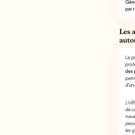
Géné
par 
Les 
auto
Le p
prof
des 
perm
d'un
L’of
de c
trav
peuv
les g