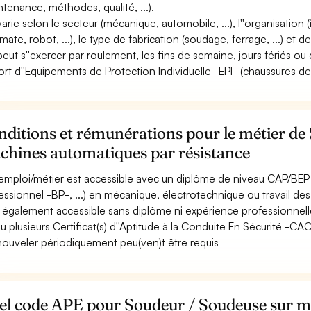
ntenance, méthodes, qualité, ...).
 varie selon le secteur (mécanique, automobile, ...), l''organisation 
mate, robot, ...), le type de fabrication (soudage, ferrage, ...) et d
 peut s''exercer par roulement, les fins de semaine, jours fériés ou 
ort d''Equipements de Protection Individuelle -EPI- (chaussures de sé
ditions et rémunérations pour le métier de
chines automatiques par résistance
emploi/métier est accessible avec un diplôme de niveau CAP/BEP 
essionnel -BP-, ...) en mécanique, électrotechnique ou travail de
st également accessible sans diplôme ni expérience professionnell
u plusieurs Certificat(s) d''Aptitude à la Conduite En Sécurité -C
nouveler périodiquement peu(ven)t être requis
el code APE pour Soudeur / Soudeuse sur m