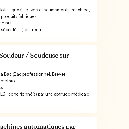
(îlots, lignes), le type d''équipements (machine,
e produits fabriqués.
de nuit.
curité, ...) est requis.
 Soudeur / Soudeuse sur
à Bac (Bac professionnel, Brevet
s métaux.
e.
ACES- conditionné(s) par une aptitude médicale
achines automatiques par