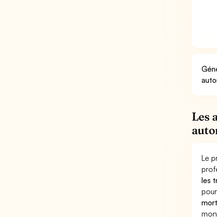
Géné
auto
Les 
auto
Le p
prof
les 
pour
mort
mon