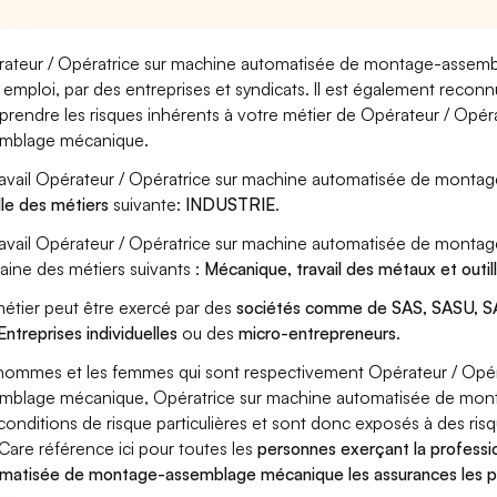
ateur / Opératrice sur machine automatisée de montage-assemb
 emploi, par des entreprises et syndicats. Il est également reconn
rendre les risques inhérents à votre métier de Opérateur / Opé
mblage mécanique.
ravail Opérateur / Opératrice sur machine automatisée de monta
lle des métiers
suivante:
INDUSTRIE
.
ravail Opérateur / Opératrice sur machine automatisée de mont
ine des métiers suivants :
Mécanique, travail des métaux et outi
étier peut être exercé par des
sociétés comme de SAS, SASU, SA
Entreprises individuelles
ou des
micro-entrepreneurs
.
hommes et les femmes qui sont respectivement Opérateur / Opé
mblage mécanique, Opératrice sur machine automatisée de mont
conditions de risque particulières et sont donc exposés à des risq
Care référence ici pour toutes les
personnes exerçant la professi
matisée de montage-assemblage mécanique les assurances les pl