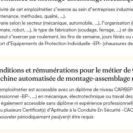
ctivité de cet emploi/métier s''exerce au sein d''entreprises industri
ntenance, méthodes, qualité, ...).
 varie selon le secteur (mécanique, automobile, ...), l''organisation 
mate, robot, ...), le type de fabrication (soudage, ferrage, ...) et d
 peut s''exercer par roulement, les fins de semaine, jours fériés ou 
ort d''Equipements de Protection Individuelle -EPI- (chaussures de sé
ditions et rémunérations pour le métier de 
chine automatisée de montage-assemblage
emploi/métier est accessible avec un diplôme de niveau CAP/BEP 
essionnel -BP-, ...) en mécanique, électrotechnique ou travail de
st également accessible sans diplôme ni expérience professionnell
u plusieurs Certificat(s) d''Aptitude à la Conduite En Sécurité -C
nouveler périodiquement peu(ven)t être requis