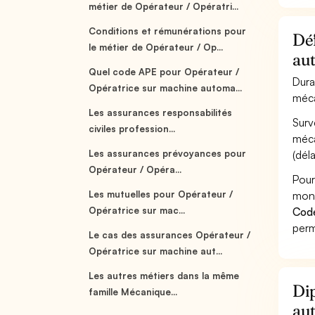
métier de Opérateur / Opératri...
Conditions et rémunérations pour
Déf
le métier de Opérateur / Op...
au
Quel code APE pour Opérateur /
Dura
Opératrice sur machine automa...
méca
Les assurances responsabilités
Surv
civiles profession...
méca
Les assurances prévoyances pour
(déla
Opérateur / Opéra...
Pour
Les mutuelles pour Opérateur /
mont
Opératrice sur mac...
Cod
perm
Le cas des assurances Opérateur /
Opératrice sur machine aut...
Les autres métiers dans la même
Dip
famille Mécanique...
au