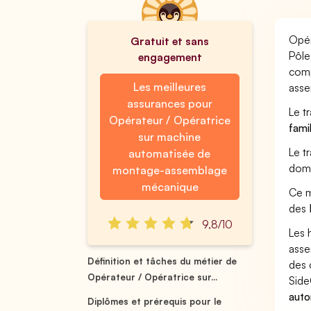
Opér
Gratuit et sans
Pôle
engagement
comp
Les meilleures
asse
assurances pour
Le t
Opérateur / Opératrice
fami
sur machine
Le t
automatisée de
doma
montage-assemblage
mécanique
Ce m
des
9,8/10
Les 
asse
Définition et tâches du métier de
des 
Opérateur / Opératrice sur...
Side
auto
Diplômes et prérequis pour le