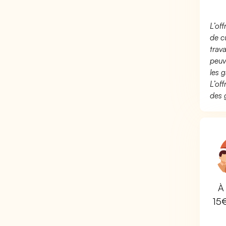
L’of
de c
trav
peuv
les g
L’of
des 
À 
15