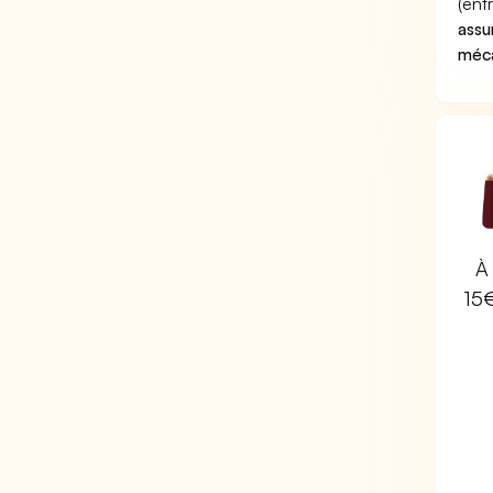
(ent
assu
méc
À 
15