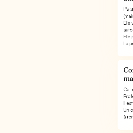
L''a
(mai
Elle
auto
Elle
Le p
Con
ma
Cet 
Prof
Il e
Un o
à re