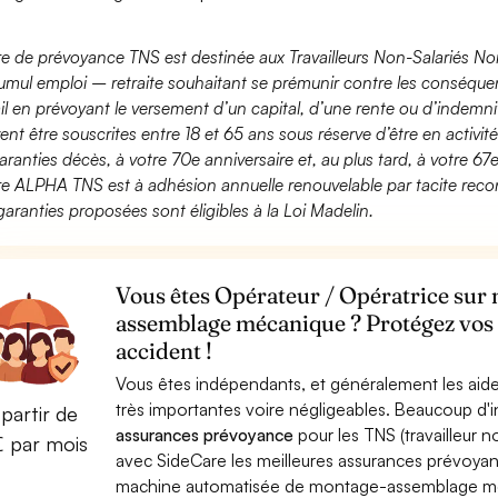
fre de prévoyance TNS est destinée aux Travailleurs Non-Salariés No
umul emploi – retraite souhaitant se prémunir contre les conséquen
ail en prévoyant le versement d’un capital, d’une rente ou d’indemnit
ent être souscrites entre 18 et 65 ans sous réserve d’être en activi
aranties décès, à votre 70e anniversaire et, au plus tard, à votre 67e
fre ALPHA TNS est à adhésion annuelle renouvelable par tacite recon
garanties proposées sont éligibles à la Loi Madelin.
Vous êtes Opérateur / Opératrice sur
assemblage mécanique ? Protégez vos 
accident !
Vous êtes indépendants, et généralement les aide
très importantes voire négligeables. Beaucoup d
partir de
assurances prévoyance
pour les TNS (travailleur 
€ par mois
avec SideCare les meilleures assurances prévoya
machine automatisée de montage-assemblage m