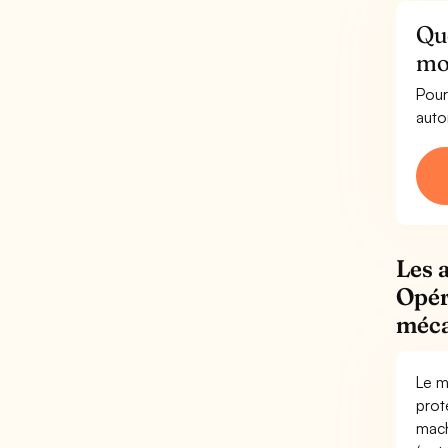
Qu
mo
Pour
auto
Les 
Opér
méca
Le m
prot
mach