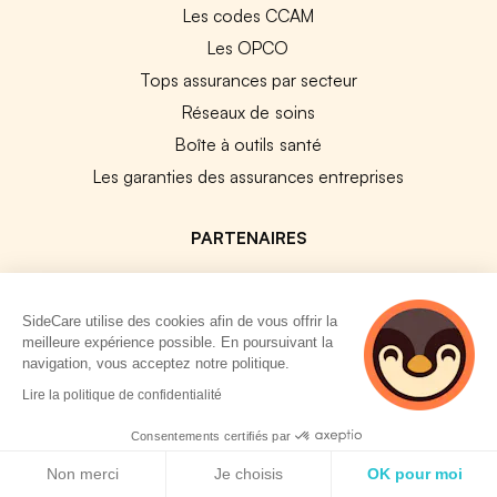
Les codes CCAM
Les OPCO
Tops assurances par secteur
Réseaux de soins
Boîte à outils santé
Les garanties des assurances entreprises
PARTENAIRES
Experts-Comptables
Assureurs Partenaires
SideCare utilise des cookies afin de vous offrir la
meilleure expérience possible. En poursuivant la
Payfit & SideCare
navigation, vous acceptez notre politique.
Lucca & SideCare
5 personnes
Lire la politique de confidentialité
consultent
Nibelis & SideCare
actuellement cette
Consentements certifiés par
Livi & SideCare
page
Politique de cookies
Non merci
Je choisis
OK pour moi
Lianeli & SideCare