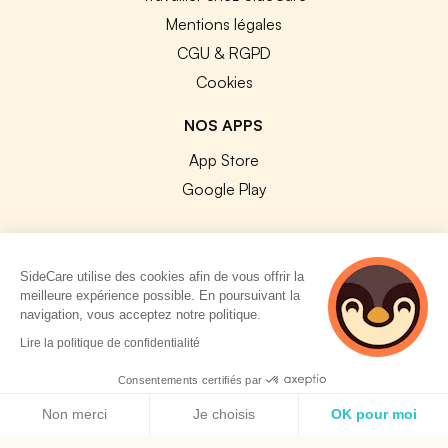
Mentions légales
CGU & RGPD
Cookies
NOS APPS
App Store
Google Play
SideCare utilise des cookies afin de vous offrir la
meilleure expérience possible. En poursuivant la
© 2026 SideCare. Tous droits réservés.
navigation, vous acceptez notre politique.
5 personnes
Lire la politique de confidentialité
consultent
actuellement cette
Consentements certifiés par
page
Politique de cookies
Non merci
Je choisis
OK pour moi
Axeptio consent
Plateforme de Gestion du Consentement : Personnalisez vos O