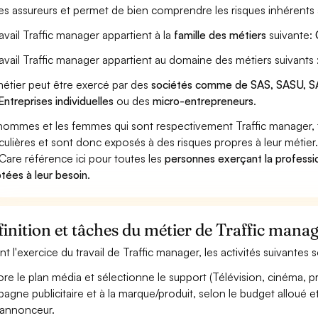
les assureurs et permet de bien comprendre les risques inhérents 
ravail Traffic manager appartient à la
famille des métiers
suivante:
ravail Traffic manager appartient au domaine des métiers suivants 
étier peut être exercé par des
sociétés comme de SAS, SASU, SA
Entreprises individuelles
ou des
micro-entrepreneurs
.
hommes et les femmes qui sont respectivement Traffic manager, tr
iculières et sont donc exposés à des risques propres à leur métier
Care référence ici pour toutes les
personnes exerçant la professio
tées à leur besoin
.
inition et tâches du métier de Traffic mana
nt l'exercice du travail de Traffic manager, les activités suivantes
ore le plan média et sélectionne le support (Télévision, cinéma, pres
agne publicitaire et à la marque/produit, selon le budget alloué et
''annonceur.