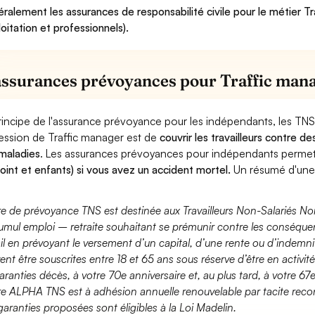
ralement les assurances de responsabilité civile pour le métier T
loitation et professionnels).
assurances prévoyances pour Traffic man
rincipe de l'assurance prévoyance pour les indépendants, les TNS
ession de Traffic manager est de
couvrir les travailleurs contre 
maladies
. Les assurances prévoyances pour indépendants perme
joint et enfants) si vous avez un accident mortel.
Un résumé d'une 
fre de prévoyance TNS est destinée aux Travailleurs Non-Salariés No
umul emploi – retraite souhaitant se prémunir contre les conséquen
ail en prévoyant le versement d’un capital, d’une rente ou d’indemnit
ent être souscrites entre 18 et 65 ans sous réserve d’être en activi
aranties décès, à votre 70e anniversaire et, au plus tard, à votre 67e
fre ALPHA TNS est à adhésion annuelle renouvelable par tacite recon
garanties proposées sont éligibles à la Loi Madelin.