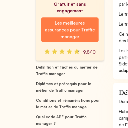
Gratuit et sans
par 
engagement
Le t
Les meilleures
Le t
assurances pour Traffic
Ce m
manager
des
Les 
9,8/10
part
Side
Définition et tâches du métier de
adap
Traffic manager
Diplômes et prérequis pour le
métier de Traffic manager
Déf
Conditions et rémunérations pour
Dura
le métier de Traffic manage...
Elab
Quel code APE pour Traffic
camp
manager ?
de l