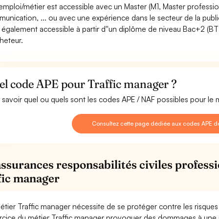
emploi/métier est accessible avec un Master (M1, Master professi
unication, ... ou avec une expérience dans le secteur de la public
st également accessible à partir d''un diplôme de niveau Bac+2 (B
cheteur.
el code APE pour Traffic manager ?
 savoir quel ou quels sont les codes APE / NAF possibles pour le 
Consultez cette page dédiée aux codes APE d
assurances responsabilités civiles professi
fic manager
étier Traffic manager nécessite de se protéger contre les risque
ercice du métier Traffic manager provoquer des dommages à une 