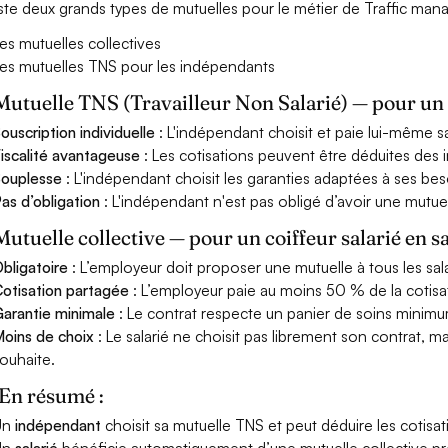
xiste deux grands types de mutuelles pour le métier de Traffic man
es mutuelles collectives
es mutuelles TNS pour les indépendants
Mutuelle TNS (Travailleur Non Salarié) — pour u
ouscription individuelle
: L'indépendant choisit et paie lui-même s
iscalité avantageuse
: Les cotisations peuvent être déduites des i
ouplesse
: L'indépendant choisit les garanties adaptées à ses bes
as d’obligation
: L'indépendant n'est pas obligé d’avoir une mutuel
Mutuelle collective — pour un coiffeur salarié en s
bligatoire
: L’employeur doit proposer une mutuelle à tous les sala
otisation partagée
: L’employeur paie au moins 50 % de la cotisa
arantie minimale
: Le contrat respecte un panier de soins minimum 
oins de choix
: Le salarié ne choisit pas librement son contrat, m
ouhaite.
En résumé :
Un
indépendant
choisit sa mutuelle TNS et peut déduire les cotisat