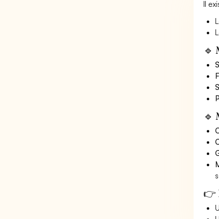
Il e
L
L
🔹 
S
F
S
P
🔹 
O
C
G
M
s
👉 