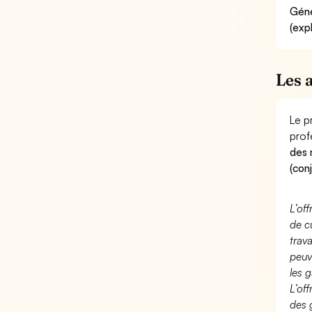
Géné
(exp
Les 
Le p
prof
des 
(con
L’of
de c
trav
peuv
les g
L’of
des 