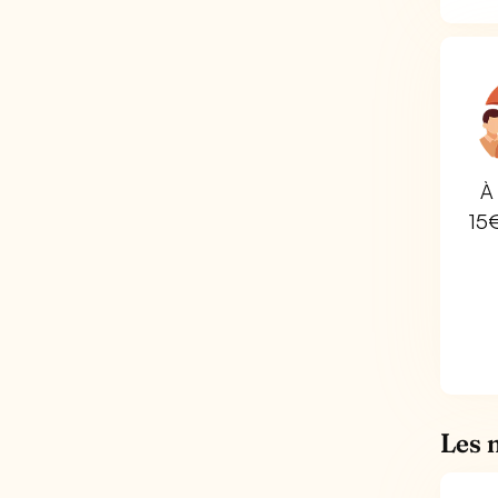
À 
15
Les 