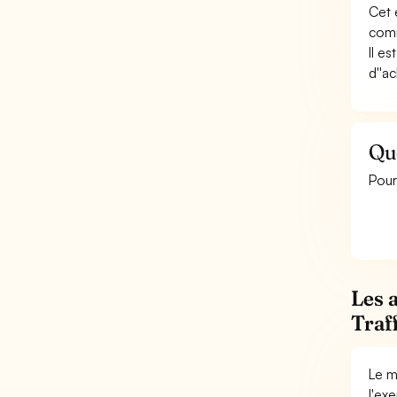
Cet 
comm
Il e
d''a
Qu
Pour
Les 
Traf
Le m
l'ex