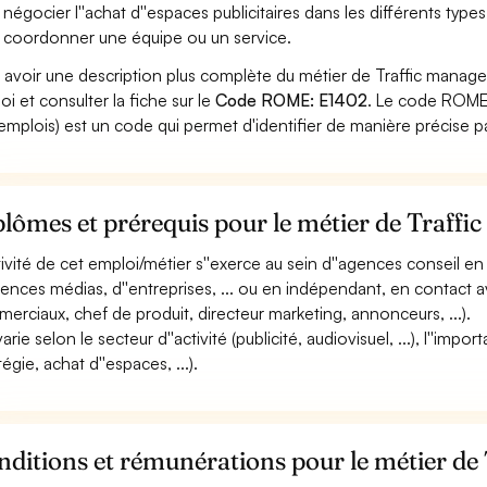
 négocier l''achat d''espaces publicitaires dans les différents typ
 coordonner une équipe ou un service.
 avoir une description plus complète du métier de Traffic manage
oi et consulter la fiche sur le
Code ROME: E1402
. Le code ROME 
emplois) est un code qui permet d'identifier de manière précise p
lômes et prérequis pour le métier de Traffi
ctivité de cet emploi/métier s''exerce au sein d''agences conseil 
gences médias, d''entreprises, ... ou en indépendant, en contact a
erciaux, chef de produit, directeur marketing, annonceurs, ...).
varie selon le secteur d''activité (publicité, audiovisuel, ...), l''i
tégie, achat d''espaces, ...).
ditions et rémunérations pour le métier de