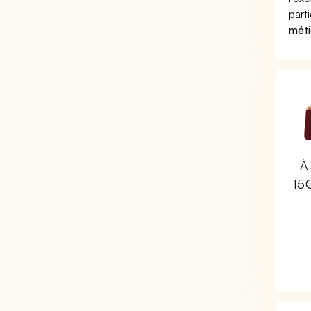
part
méti
À 
15