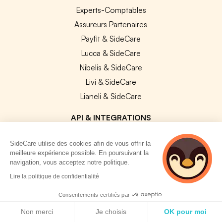
Experts-Comptables
Assureurs Partenaires
Payfit & SideCare
Lucca & SideCare
Nibelis & SideCare
Livi & SideCare
Lianeli & SideCare
API & INTEGRATIONS
API SideCare
SideCare utilise des cookies afin de vous offrir la
Les SIRH / Systèmes de paie connectés
meilleure expérience possible. En poursuivant la
navigation, vous acceptez notre politique.
2 personnes
A PROPOS
Lire la politique de confidentialité
consultent
actuellement cette
Consentements certifiés par
Se connecter
page
Politique de cookies
Centre d'aide
Non merci
Je choisis
OK pour moi