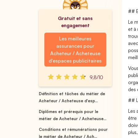
## E
Gratuit et sans
Le m
engagement
et à
trou
Les meilleures
avec
assurances pour
poss
Acheteur / Acheteuse
meil
d'espaces publicitaires
Vous
publ
9,8/10
orga
des 
Définition et tâches du métier de
## L
Acheteur / Acheteuse d'esp...
Les 
Diplômes et prérequis pour le
être
métier de Acheteur / Acheteuse...
doiv
Conditions et rémunérations pour
plus
le métier de Acheteur / Ach...