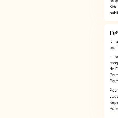
prop
Side
publ
Déf
Dura
prat
Elab
camp
de l
Peut
Peut
Pour
vous
Répe
Pôle