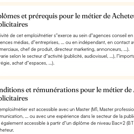
lômes et prérequis pour le métier de Achete
licitaires
ctivité de cet emploi/métier s''exerce au sein d''agences conseil 
gences médias, d''entreprises, ... ou en indépendant, en contact a
erciaux, chef de produit, directeur marketing, annonceurs, ...).
varie selon le secteur d''activité (publicité, audiovisuel, ...), l''i
tégie, achat d''espaces, ...).
ditions et rémunérations pour le métier de
licitaires
emploi/métier est accessible avec un Master (M1, Master professi
unication, ... ou avec une expérience dans le secteur de la public
st également accessible à partir d''un diplôme de niveau Bac+2 (B
cheteur.