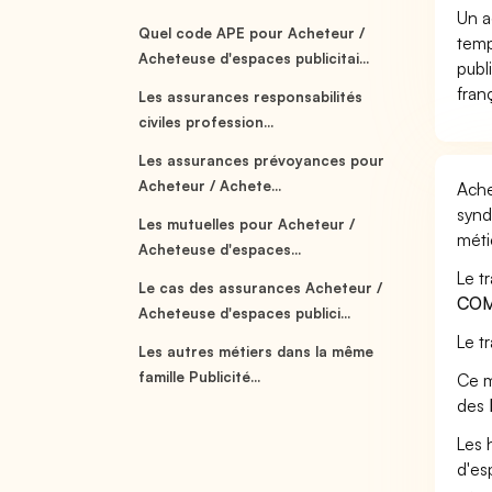
Un a
Quel code APE pour Acheteur /
temp
Acheteuse d'espaces publicitai...
publ
fran
Les assurances responsabilités
civiles profession...
Les assurances prévoyances pour
Acheteur / Achete...
Ache
synd
Les mutuelles pour Acheteur /
méti
Acheteuse d'espaces...
Le t
Le cas des assurances Acheteur /
COM
Acheteuse d'espaces publici...
Le t
Les autres métiers dans la même
famille Publicité...
Ce m
des
Les 
d'es