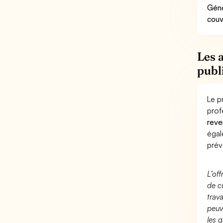
Géné
couv
Les 
publ
Le p
prof
reve
éga
prév
L’of
de c
trav
peuv
les g