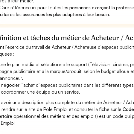
res à leur métier.
Care référence ici pour toutes les
personnes exerçant la profess
icitaires les assurances les plus adaptées à leur besoin
.
inition et tâches du métier de Acheteur / Ac
nt l'exercice du travail de Acheteur / Acheteuse d'espaces publicit
iquées :
ore le plan média et sélectionne le support (Télévision, cinéma, pres
agne publicitaire et à la marque/produit, selon le budget alloué et
''annonceur.
 négocier l''achat d''espaces publicitaires dans les différents typ
 coordonner une équipe ou un service.
 avoir une description plus complète du métier de Acheteur / Ach
 rendre sur le site de Pôle Emploi et consulter la fiche sur le
Code
rtoire opérationnel des métiers et des emplois) est un code qui p
 Emploi