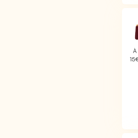
À 
15