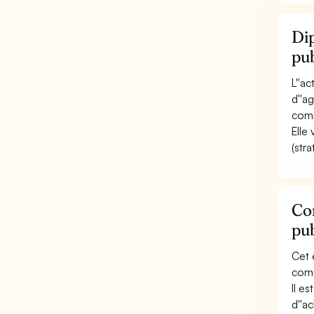
Dip
pub
L''a
d''a
comm
Elle 
(stra
Con
pub
Cet 
comm
Il e
d''a