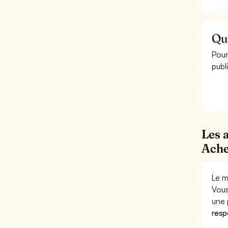
Que
Pour
publi
Les 
Ache
Le m
Vous
une 
respo