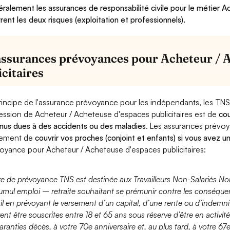
ralement les assurances de responsabilité civile pour le métier A
rent les deux risques (exploitation et professionnels).
assurances prévoyances pour Acheteur / 
icitaires
rincipe de l'assurance prévoyance pour les indépendants, les TNS
ession de Acheteur / Acheteuse d'espaces publicitaires est de
cou
nus dues à des accidents ou des maladies
. Les assurances prévo
lement de
couvrir vos proches (conjoint et enfants) si vous avez u
oyance pour Acheteur / Acheteuse d'espaces publicitaires:
fre de prévoyance TNS est destinée aux Travailleurs Non-Salariés No
umul emploi – retraite souhaitant se prémunir contre les conséquen
ail en prévoyant le versement d’un capital, d’une rente ou d’indemnit
ent être souscrites entre 18 et 65 ans sous réserve d’être en activi
aranties décès, à votre 70e anniversaire et, au plus tard, à votre 67e